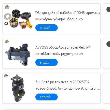
Όλκιμο χαλκού έμβολο JRR045 φραγμών
κυλίνδρων χάλυβα υδραυλικό
επαφή
A7VO55 υδραυλική μηχανή Rexroth
ανταλλακτικών μηχανημάτων
κατασκευής
επαφή
Συμβατό με την αντλία 20/925732
χυτοσίδηρου. Αντίσταση υψηλής πίεσης,
μακρά διάρκεια ζωής, σημαντικά
επαφή
μειωμένα κόστη.