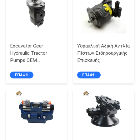
PRIVACY
POLICY
Excavator Gear
Υδραυλική Αξική Αντλία
Hydraulic Tractor
Πίστων Σιδηρουργικής
Pumps OEM
Επισκευής
VOE14543168
Αντικατάσταση
ΕΠΑΦΉ
ΕΠΑΦΉ