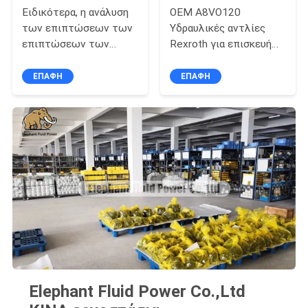
Ειδικότερα, η ανάλυση
OEM A8VO120
των επιπτώσεων των
Υδραυλικές αντλίες
επιπτώσεων των
Rexroth για επισκευή
επιπτώσεων των
συντήρησης σκαφών
επιπτώσεων των
ΕΠΑΦΉ
ΕΠΑΦΉ
επιπτώσεων των
επιπτώσεων των
επιπτώσεων των
επιπτώσεων των
επιπτώσεων των
επιπτώσεων των
επιπτώσεων των
επιπτώσεων.
Elephant Fluid Power Co.,Ltd