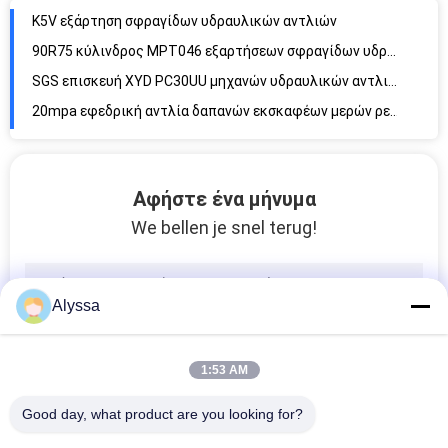
K5V εξάρτηση σφραγίδων υδραυλικών αντλιών
90R75 κύλινδρος MPT046 εξαρτήσεων σφραγίδων υδραυλικών αντλιών για την αντικατάσταση Sauer
SGS επισκευή XYD PC30UU μηχανών υδραυλικών αντλιών για τον εκσκαφέα της KOMATSU
20mpa εφεδρική αντλία δαπανών εκσκαφέων μερών ρευστής δύναμης για τη σειρά Kawasaki
A4VG υδραυλική αντικατάσταση σφραγίδων Rexroth αντλιών δαπανών για τα μηχανήματα κατασκευής
Υδρο επισκευή υδραυλικών αντλιών επανοικοδομήσεων PVD για την εμβολοφόρο αντλία Nachi
Αφήστε ένα μήνυμα
90R 100 υδραυλική επισκευή αντλιών εκσκαφέων αντλιών SPV15 δαπανών
We bellen je snel terug!
Εξαρτήματα αντλίας υδραυλικού εμβόλου για έμβολο βαθμωτών κινητήρα 12G, πλάκα βαλβίδας μπλοκ κυλίνδρων
Ενσωματωμένη ηλεκτρονική ροή ECV τύπων βαλβίδων ελέγχου PV22 υδραυλική κατευθυντική
Υδραυλική με αξονικό έμβολο εμβολοφόρος αντλία μετατοπίσεων μηχανών μεταβλητή για Sauer PV23
Alyssa
90R75 100 με αξονικό έμβολο αντλία 90r75 100 βαλβίδων ελέγχου υδραυλικών αντλιών για Sauer
Βαλβίδα υδραυλικής αντλίας κράματος Ηλεκτρική βαλβίδα ελέγχου κατεύθυνσης για SBS80
1:53 AM
PVH131 μεταβλητή αντλία μετατοπίσεων βαλβίδων ελέγχου υδραυλικών αντλιών
Βαλβίδα ελέγχου υδραυλικών αντλιών LRDS Rexroth A11VO130 για τις μηχανές μεταλλείας
Good day, what product are you looking for?
Κατευθυντική βαλβίδα A11VO95 Rexroth αντλιών δυτών τόρνου αξονική