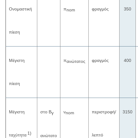
Ονομαστική
π
φραγμός
350
nom
πίεση
Μέγιστη
π
φραγμός
400
ανώτατος
πίεση
Μέγιστη
στο Β
ν
περιστροφή/
3150
γ
nom
1)
ταχύτητα
λεπτό
ανώτατο