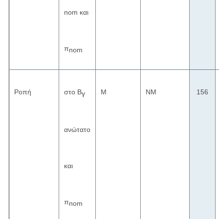
nom και
π
nom
Ροπή
στο Β
Μ
NM
156
γ
ανώτατο
και
π
nom