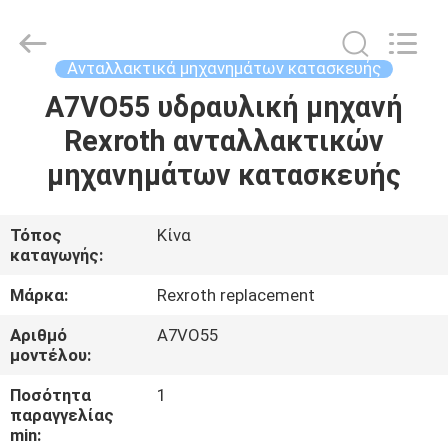
2026
Elephant
Fluid
Power
Co.,Ltd.
Ανταλλακτικά μηχανημάτων κατασκευής
All
Rights
Reserved.
A7VO55 υδραυλική μηχανή
ΣΠΊΤΙ
Rexroth ανταλλακτικών
ΠΡΟΪΌΝΤΑ
μηχανημάτων κατασκευής
ΠΕΡΊΠΟΥ
Τόπος
Κίνα
καταγωγής:
ΕΜΕΊΣ
Μάρκα:
Rexroth replacement
ΓΎΡΟΣ
Αριθμό
A7VO55
μοντέλου:
ΕΡΓΟΣΤΑΣΊΩΝ
Ποσότητα
1
παραγγελίας
ΠΟΙΟΤΙΚΌΣ
min: