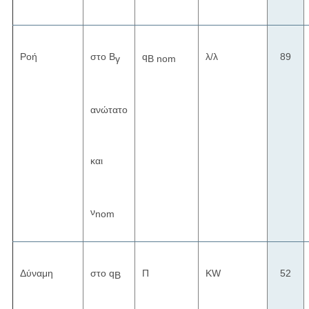
Ροή
στο Β
q
λ/λ
89
γ
Β nom
ανώτατο
και
ν
nom
Δύναμη
στο q
Π
KW
52
Β