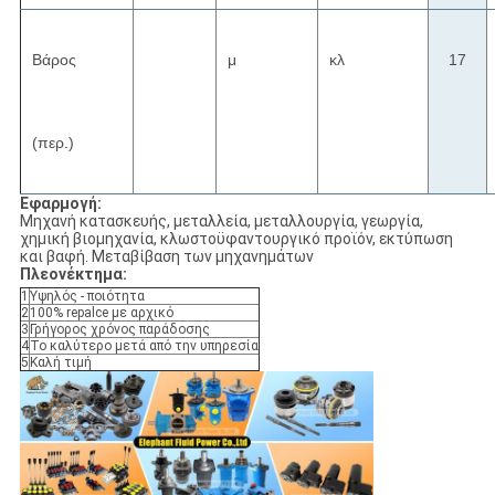
Βάρος
μ
κλ
17
(περ.)
Εφαρμογή:
Μηχανή κατασκευής, μεταλλεία, μεταλλουργία, γεωργία,
χημική βιομηχανία, κλωστοϋφαντουργικό προϊόν, εκτύπωση
και βαφή. Μεταβίβαση των μηχανημάτων
Πλεονέκτημα:
1
Υψηλός - ποιότητα
2
100% repalce με αρχικό
3
Γρήγορος χρόνος παράδοσης
4
Το καλύτερο μετά από την υπηρεσία
5
Καλή τιμή