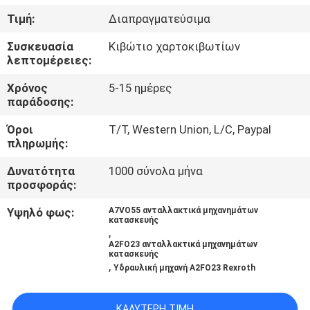
ΈΛΕΓΧΟΣ
Τιμή:
Διαπραγματεύσιμα
Συσκευασία
Κιβώτιο χαρτοκιβωτίων
ΜΑΣ
λεπτομέρειες:
ΕΛΆΤΕ
Χρόνος
5-15 ημέρες
ΣΕ
παράδοσης:
ΕΠΑΦΉ
Όροι
T/T, Western Union, L/C, Paypal
πληρωμής:
ΜΕ
Δυνατότητα
1000 σύνολα μήνα
προσφοράς:
ΕΙΔΉΣΕΙΣ
Υψηλό φως:
A7VO55 ανταλλακτικά μηχανημάτων
κατασκευής
,
ΠΕΡΙΠΤΏΣΕΙΣ
A2FO23 ανταλλακτικά μηχανημάτων
κατασκευής
,
Υδραυλική μηχανή A2FO23 Rexroth
SITEMAP
ΚΑΛΎΤΕΡΗ ΤΙΜΉ