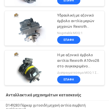
ΕΠΑΦΉ
επισκευή ανακατασκευή
εξαρτήματα
Υδραυλική με αξονικό
έμβολο αντλία μερών
μηχανών Rexroth
A4vg180 για τη μίξη του
Nogotiable MOQ:1
τυμπάνου
ΕΠΑΦΉ
Η με αξονικό έμβολο
αντλία Rexroth A10vo28
στο συγκεκριμένο
φορτηγό διατηρεί την
Διαπραγματεύσιμα MOQ:1 ΣΥΝΟΛΟ
επισκευή
ΕΠΑΦΉ
Ανταλλακτικά μηχανημάτων κατασκευής
D149283 Πάρκερ χυτοσιδή μηχανή αντλία συμβατή