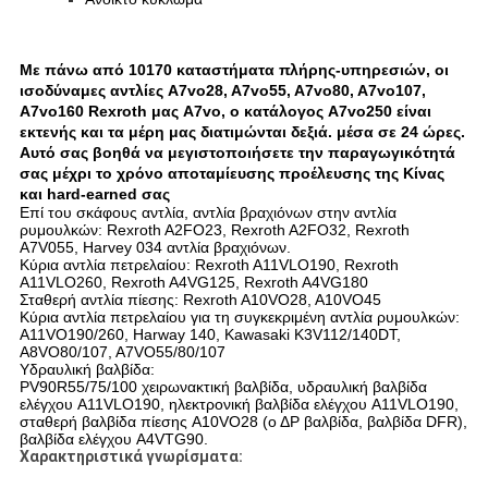
Με πάνω από 10170 καταστήματα πλήρης-υπηρεσιών, οι
ισοδύναμες αντλίες A7vo28, A7vo55, A7vo80, A7vo107,
A7vo160 Rexroth μας A7vo, ο κατάλογος A7vo250 είναι
εκτενής και τα μέρη μας διατιμώνται δεξιά. μέσα σε 24 ώρες.
Αυτό σας βοηθά να μεγιστοποιήσετε την παραγωγικότητά
σας μέχρι το χρόνο αποταμίευσης προέλευσης της Κίνας
και hard-earned σας
Επί του σκάφους αντλία, αντλία βραχιόνων στην αντλία
ρυμουλκών: Rexroth A2FO23, Rexroth A2FO32, Rexroth
A7V055, Harvey 034 αντλία βραχιόνων.
Κύρια αντλία πετρελαίου: Rexroth A11VLO190, Rexroth
A11VLO260, Rexroth A4VG125, Rexroth A4VG180
Σταθερή αντλία πίεσης: Rexroth A10VO28, A10VO45
Κύρια αντλία πετρελαίου για τη συγκεκριμένη αντλία ρυμουλκών:
A11VO190/260, Harway 140, Kawasaki K3V112/140DT,
A8VO80/107, A7VO55/80/107
Υδραυλική βαλβίδα:
PV90R55/75/100 χειρωνακτική βαλβίδα, υδραυλική βαλβίδα
ελέγχου A11VLO190, ηλεκτρονική βαλβίδα ελέγχου A11VLO190,
σταθερή βαλβίδα πίεσης A10VO28 (ο ΔΡ βαλβίδα, βαλβίδα DFR),
βαλβίδα ελέγχου A4VTG90.
Χαρακτηριστικά γνωρίσματα: