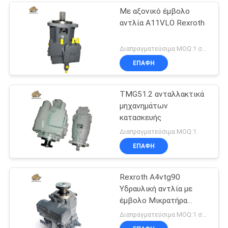
Με αξονικό έμβολο
αντλία A11VLO Rexroth
Διαπραγματεύσιμα MOQ:1 σύνολο
ΕΠΑΦΉ
TMG51.2 ανταλλακτικά
μηχανημάτων
κατασκευής
Διαπραγματεύσιμα MOQ:1
ΕΠΑΦΉ
Rexroth A4vtg90
Υδραυλική αντλία με
έμβολο Μικρατήρα
σκυροδέματος
Διαπραγματεύσιμα MOQ:1 σύνολο
Τελεφερίκ συντήρηση