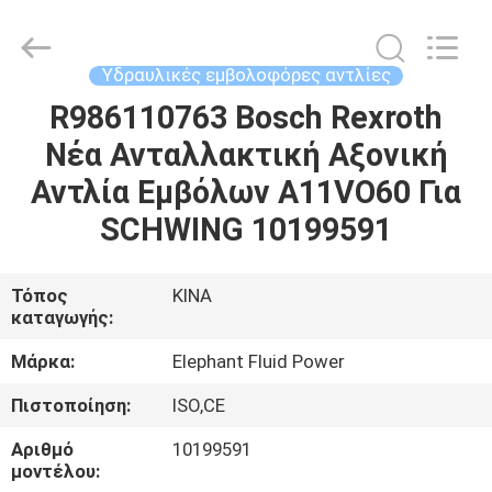
2026
Elephant
Fluid
Power
Co.,Ltd.
Υδραυλικές εμβολοφόρες αντλίες
All
Rights
Reserved.
R986110763 Bosch Rexroth
ΣΠΊΤΙ
Νέα Ανταλλακτική Αξονική
ΠΡΟΪΌΝΤΑ
Αντλία Εμβόλων A11VO60 Για
SCHWING 10199591
ΠΕΡΊΠΟΥ
ΕΜΕΊΣ
Τόπος
ΚΙΝΑ
καταγωγής:
ΓΎΡΟΣ
Μάρκα:
Elephant Fluid Power
ΕΡΓΟΣΤΑΣΊΩΝ
Πιστοποίηση:
ISO,CE
Αριθμό
10199591
ΠΟΙΟΤΙΚΌΣ
μοντέλου: