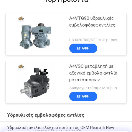
A4VTG90 υδραυλικές
εμβολοφόρες αντλίες
USD350-700/SET MOQ:1 σύνολο
ΕΠΑΦΉ
A4VSO μεταβλητή με
αξονικό έμβολο αντλία
μετατοπίσεων
Διαπραγματεύσιμα MOQ:1 σύνολο
ΕΠΑΦΉ
Υδραυλικές εμβολοφόρες αντλίες
Υδραυλική αντλία ελέγχου ποιότητας OEM Rexroth New