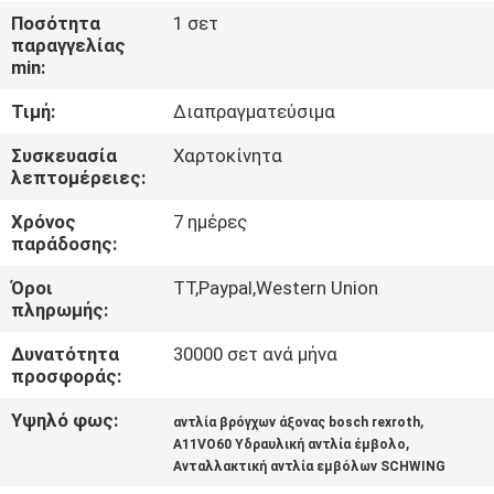
ΈΛΕΓΧΟΣ
Ποσότητα
1 σετ
παραγγελίας
min:
ΜΑΣ
Τιμή:
Διαπραγματεύσιμα
ΕΛΆΤΕ
ΣΕ
Συσκευασία
Χαρτοκίνητα
λεπτομέρειες:
ΕΠΑΦΉ
Χρόνος
7 ημέρες
ΜΕ
παράδοσης:
Όροι
TT,Paypal,Western Union
ΕΙΔΉΣΕΙΣ
πληρωμής:
Δυνατότητα
30000 σετ ανά μήνα
ΠΕΡΙΠΤΏΣΕΙΣ
προσφοράς:
Υψηλό φως:
,
αντλία βρόγχων άξονας bosch rexroth
SITEMAP
,
Α11VO60 Υδραυλική αντλία έμβολο
Ανταλλακτική αντλία εμβόλων SCHWING