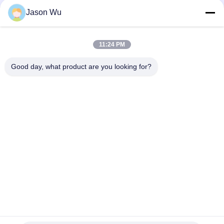
Aftermarket A10VSO140 A10VO140 DR
Jason Wu
OEM ποιότητα K3V180DT Kawasaki K3V σειρά σκάφους
αντλία εργοστασιακή τιμή αποστολή γρήγορη
11:24 PM
OEM Rexroth A4VSO355 Hydraulic Pump Rexroth AA4VSO355
Axial Piston Pump Εργοστασιακή τιμή Γρήγορη αποστολή
Good day, what product are you looking for?
Λαϊκή κατηγορία
Όλα
Υδραυλικά Μέρη 
Υδραυλικά Vane 
Εμβολοφόρων 
Μέρη Αντλιών
Αντλιών
Ανταλλακτικά 
Υδραυλικές 
Μηχανημάτων 
Αντλίες Τρακτέρ
Κατασκευής
Υδραυλικές 
Υδραυλική Μηχανή 
Εμβολοφόρες 
Τροχιάς
Αντλίες
Υδραυλική 
Μονάδα Οδήγησης 
Κατευθυντική 
Orbitrol