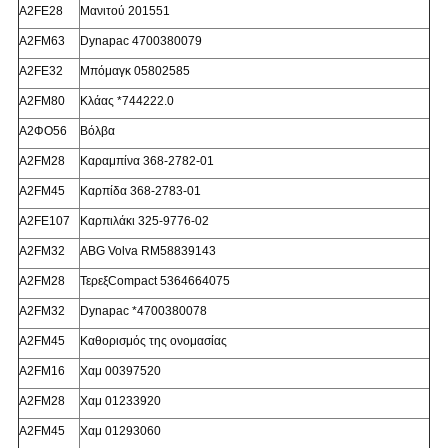
Α2FE28
Μανιτού 201551
Α2FM63
Dynapac 4700380079
Α2FE32
Μπόμαγκ 05802585
Α2FM80
Κλάας *744222.0
Α2ΦΟ56
Βόλβα
Α2FM28
Καραμπίνα 368-2782-01
Α2FM45
Καρπίδα 368-2783-01
Α2FE107
Καρπιλάκι 325-9776-02
Α2FM32
ABG Volva RM58839143
Α2FM28
ΤερεξCompact 5364664075
Α2FM32
Dynapac *4700380078
Α2FM45
Καθορισμός της ονομασίας
Α2FM16
Χαμ 00397520
Α2FM28
Χαμ 01233920
Α2FM45
Χαμ 01293060