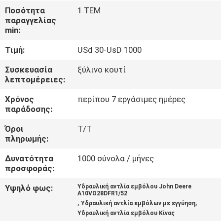
ΈΛΕΓΧΟΣ
Ποσότητα
1 ΤΕΜ
παραγγελίας
min:
ΜΑΣ
Τιμή:
USd 30-UsD 1000
ΕΛΆΤΕ
ΣΕ
Συσκευασία
ξύλινο κουτί
λεπτομέρειες:
ΕΠΑΦΉ
Χρόνος
περίπου 7 εργάσιμες ημέρες
ΜΕ
παράδοσης:
Όροι
T/T
ΕΙΔΉΣΕΙΣ
πληρωμής:
Δυνατότητα
1000 σύνολα / μήνες
ΠΕΡΙΠΤΏΣΕΙΣ
προσφοράς:
Υψηλό φως:
Υδραυλική αντλία εμβόλου John Deere
A10VO28DFR1/52
SITEMAP
,
,
Υδραυλική αντλία εμβόλων με εγγύηση
Υδραυλική αντλία εμβόλου Κίνας