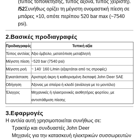
(τύπος τοποθέτησης, τύπος άξονα, τύπος χειριστή).
/52
Συνήθως ορίζει τη μέγιστη ονομαστική πίεση σε
μπάρες ×10, οπότε περίπου 520 bar max (~7540
psi).
2.
Βασικές προδιαγραφές
Προδιαγραφές
Τυπική αξία
Τύπος αντλίας
Άξιο έμβολο, μετατόπιση μεταβλητή
Μέγιστη πίεση
~520 bar (7540 psi)
Μέγιστη ροή
~ 140 ̇ 160 L/min (εξαρτάται από τις στροφές)
Εγκατάσταση
Αριστερή άκρη ή καθορισμένη διεπαφή John Deer SAE
Οδήγηση
Άξονας με σπείρα ή κλειδί (ανάλογα με το μοντέλο)
Έλεγχος
Μηχανικές ή ηλεκτρονικές αισθητήρες φορτίου, με
αντιστάθμιση πίεσης
3.
Εφαρμογές
Η αντλία αυτή χρησιμοποιείται συνήθως σε:
Τρακτέρ και συνδυαστές John Deer
Μηχανές για την κατασκευή ηλεκτρικών συσσωρευτών