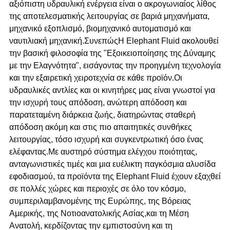
αξιόπιστη υδραυλική ενέργεια είναι ο ακρογωνιαίος λίθος
της αποτελεσματικής λειτουργίας σε βαριά μηχανήματα,
μηχανικό εξοπλισμό, βιομηχανικό αυτοματισμό και
ναυτιλιακή μηχανική.ΣυνεπώςΗ Elephant Fluid ακολουθεί
την βασική φιλοσοφία της "Εξοικειοποίησης της Δύναμης
με την Ελαγνότητα", εισάγοντας την προηγμένη τεχνολογία
και την εξαιρετική χειροτεχνία σε κάθε προϊόν.Οι
υδραυλικές αντλίες και οι κινητήρες μας είναι γνωστοί για
την ισχυρή τους απόδοση, ανώτερη απόδοση και
παρατεταμένη διάρκεια ζωής, διατηρώντας σταθερή
απόδοση ακόμη και στις πιο απαιτητικές συνθήκες
λειτουργίας, τόσο ισχυρή και συγκεντρωτική όσο ένας
ελέφαντας.Με αυστηρό σύστημα ελέγχου ποιότητας,
ανταγωνιστικές τιμές και μια ευέλικτη παγκόσμια αλυσίδα
εφοδιασμού, τα προϊόντα της Elephant Fluid έχουν εξαχθεί
σε πολλές χώρες και περιοχές σε όλο τον κόσμο,
συμπεριλαμβανομένης της Ευρώπης, της Βόρειας
Αμερικής, της Νοτιοανατολικής Ασίας,και τη Μέση
Ανατολή, κερδίζοντας την εμπιστοσύνη και τη