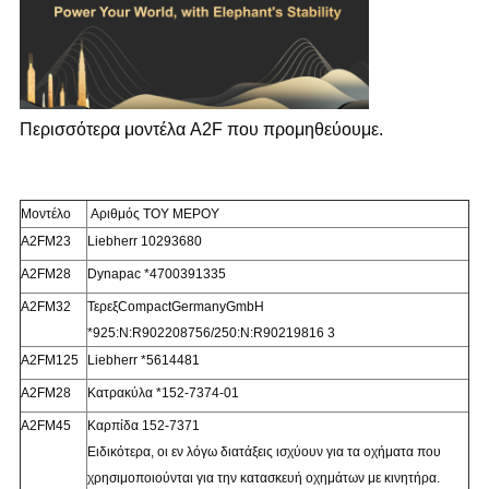
Περισσότερα μοντέλα A2F που προμηθεύουμε.
Μοντέλο
Αριθμός ΤΟΥ ΜΕΡΟΥ
Α2FM23
Liebherr 10293680
Α2FM28
Dynapac *4700391335
Α2FM32
ΤερεξCompactGermanyGmbH
*925:N:R902208756/250:N:R90219816 3
Α2FM125
Liebherr *5614481
Α2FM28
Κατρακύλα *152-7374-01
Α2FM45
Καρπίδα 152-7371
Ειδικότερα, οι εν λόγω διατάξεις ισχύουν για τα οχήματα που
χρησιμοποιούνται για την κατασκευή οχημάτων με κινητήρα.