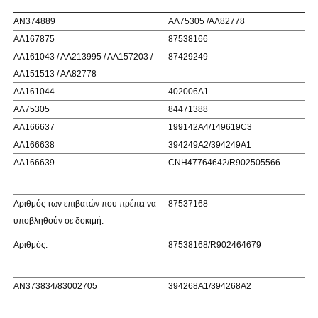
ΑΝ374889
ΑΛ75305 /ΑΛ82778
ΑΛ167875
87538166
ΑΛ161043 / ΑΛ213995 / ΑΛ157203 /
87429249
ΑΛ151513 / ΑΛ82778
ΑΛ161044
402006Α1
ΑΛ75305
84471388
ΑΛ166637
199142Α4/149619C3
ΑΛ166638
394249Α2/394249Α1
ΑΛ166639
CNH47764642/R902505566
Αριθμός των επιβατών που πρέπει να
87537168
υποβληθούν σε δοκιμή:
Αριθμός:
87538168/R902464679
ΑΝ373834/83002705
394268Α1/394268Α2