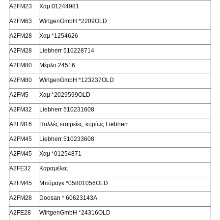
Α2FM23
Χαμ 01244981
Α2FM63
WirtgenGmbH *2209OLD
Α2FM28
Χαμ *1254626
Α2FM28
Liebherr 510228714
Α2FM80
Μέρλο 24516
Α2FM80
WirtgenGmbH *123237OLD
Α2FM5
Χαμ *2029599OLD
Α2FM32
Liebherr 510231608
Α2FM16
Πολλές εταιρείες, κυρίως Liebherr.
Α2FM45
Liebherr 510233608
Α2FM45
Χαμ *01254871
Α2FE32
Καραμέλες
Α2FM45
Μπόμαγκ *05801056OLD
Α2FM28
Doosan * 60623143A
Α2FE28
WirtgenGmbH *24316OLD