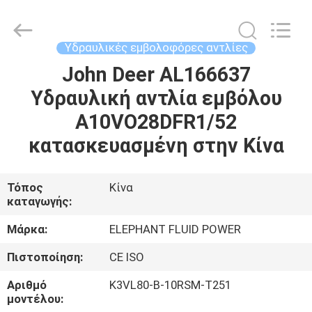
2026
Elephant
Fluid
Power
Co.,Ltd.
Υδραυλικές εμβολοφόρες αντλίες
All
Rights
Reserved.
John Deer AL166637
ΣΠΊΤΙ
Υδραυλική αντλία εμβόλου
ΠΡΟΪΌΝΤΑ
A10VO28DFR1/52
κατασκευασμένη στην Κίνα
ΠΕΡΊΠΟΥ
ΕΜΕΊΣ
Τόπος
Κίνα
καταγωγής:
ΓΎΡΟΣ
Μάρκα:
ELEPHANT FLUID POWER
ΕΡΓΟΣΤΑΣΊΩΝ
Πιστοποίηση:
CE ISO
Αριθμό
K3VL80-B-10RSM-T251
ΠΟΙΟΤΙΚΌΣ
μοντέλου: