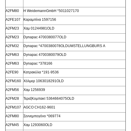
Α2FM80
Η WeidemannGmbH *5011027170
Α2FE107
Καραμπίνα 1597156
Α2FM23
Χαμ 01244981OLD
Α2FM23
Dynapac 4700380077OLD
Α2FM32
Dynapac *4700380078OLDUMSTELLUNGBURS Α
Α2FM63
Dynapac 4700380079OLD
Α2FM63
Dynapac *378166
Α2FE90
Κατρακύλα *191-9536
Α2FM160
Χόλμερ 1063018291OLD
Α2FM56
Χαμ 1256939
Α2FM28
ΤερεξΚομπακτ 5364664075OLD
Α2FM107
AGCO CH162-9601
Α2FM80
Σεννεμπογόνο *069774
Α2FM45
Χαμ 1293060OLD