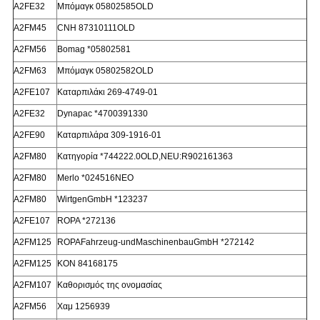
Α2FE32
Μπόμαγκ 05802585OLD
Α2FM45
CNH 87310111OLD
Α2FM56
Bomag *05802581
Α2FM63
Μπόμαγκ 05802582OLD
Α2FE107
Καταρπιλάκι 269-4749-01
Α2FE32
Dynapac *4700391330
Α2FE90
Καταρπιλάρα 309-1916-01
Α2FM80
Κατηγορία *744222.0OLD,NEU:R902161363
Α2FM80
Merlo *024516ΝΕΟ
Α2FM80
WirtgenGmbH *123237
Α2FE107
ROPA *272136
Α2FM125
ROPAFahrzeug-undMaschinenbauGmbH *272142
Α2FM125
ΚΟΝ 84168175
Α2FM107
Καθορισμός της ονομασίας
Α2FM56
Χαμ 1256939