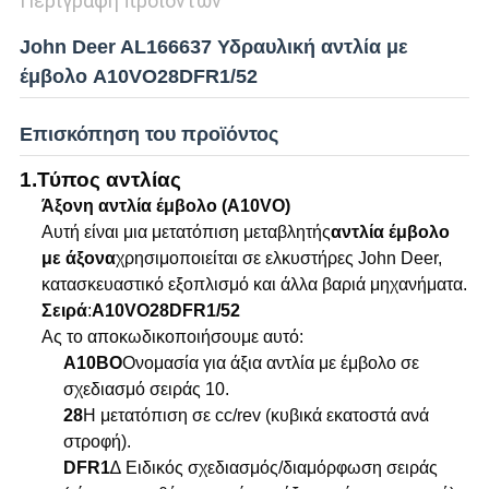
Περιγραφή προϊόντων
John Deer AL166637 Υδραυλική αντλία με
έμβολο A10VO28DFR1/52
Επισκόπηση του προϊόντος
1.
Τύπος αντλίας
Άξονη αντλία έμβολο (A10VO)
Αυτή είναι μια μετατόπιση μεταβλητής
αντλία έμβολο
με άξονα
χρησιμοποιείται σε ελκυστήρες John Deer,
κατασκευαστικό εξοπλισμό και άλλα βαριά μηχανήματα.
Σειρά
:
Α10VO28DFR1/52
Ας το αποκωδικοποιήσουμε αυτό:
Α10ΒΟ
Ονομασία για άξια αντλία με έμβολο σε
σχεδιασμό σειράς 10.
28
Η μετατόπιση σε cc/rev (κυβικά εκατοστά ανά
στροφή).
DFR1
∆ Ειδικός σχεδιασμός/διαμόρφωση σειράς