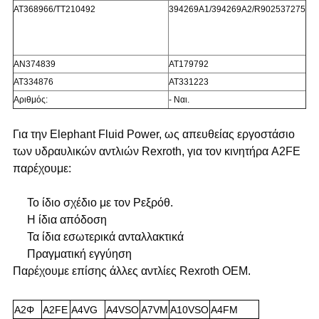
ΑΤ368966/TT210492
394269A1/394269A2/R902537275
ΑΝ374839
ΑΤ179792
ΑΤ334876
ΑΤ331223
Αριθμός:
- Ναι.
Για την Elephant Fluid Power, ως απευθείας εργοστάσιο
των υδραυλικών αντλιών Rexroth, για τον κινητήρα A2FE
παρέχουμε:
Το ίδιο σχέδιο με τον Ρεξρόθ.
Η ίδια απόδοση
Τα ίδια εσωτερικά ανταλλακτικά
Πραγματική εγγύηση
Παρέχουμε επίσης άλλες αντλίες Rexroth OEM.
Α2Φ
Α2FE
A4VG
Α4VSO
Α7VM
Α10VSO
Α4FM