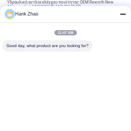
Υδραυλική αντλία ελέγχου ποιότητας OEM Rexroth New
Aftermarket A10VSO140 A10VO140 DR
Hank Zhao
OEM ποιότητα K3V180DT Kawasaki K3V σειρά σκάφους
αντλία εργοστασιακή τιμή αποστολή γρήγορη
11:47 AM
OEM Rexroth A4VSO355 Hydraulic Pump Rexroth AA4VSO355
Axial Piston Pump Εργοστασιακή τιμή Γρήγορη αποστολή
Good day, what product are you looking for?
Λαϊκή κατηγορία
Όλα
Υδραυλικά Μέρη 
Υδραυλικά Vane 
Εμβολοφόρων 
Μέρη Αντλιών
Αντλιών
Ανταλλακτικά 
Υδραυλικές 
Μηχανημάτων 
Αντλίες Τρακτέρ
Κατασκευής
Υδραυλικές 
Υδραυλική Μηχανή 
Εμβολοφόρες 
Τροχιάς
Αντλίες
Υδραυλική 
Μονάδα Οδήγησης 