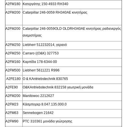
Α2FM180
Κατεργάτης 150-4933 RH340
Α2FM200
Catarpillar 246-0059 RH340AE κινητήρας
Α2FM200
Catarpillar 246-0059OLD OLDRH340AE κινητήρας ραδιενεργός
ανεμιστήρας
Α2FM250
Liebherr 512232014, γερανό
Α2FM250
Carraro ((O&K) 327753
Α2FM160
Καρπίδα 178-6344-00
Α2FM500
Liebherr 5611221 R996
Α2FE180
Ο & KAntriebstechnik 830765
Α2FE90
O&KAntriebstechnik 832158 γεωτρική μονάδα
Α2FM200
Manitowoc 2212627
Α2FM23
Κάσμπορερ 8.047.135.000.0
Α2FM63
Sennebogen 21642
Α2FM90
PTC 310361 μονάδα γεώτρησης