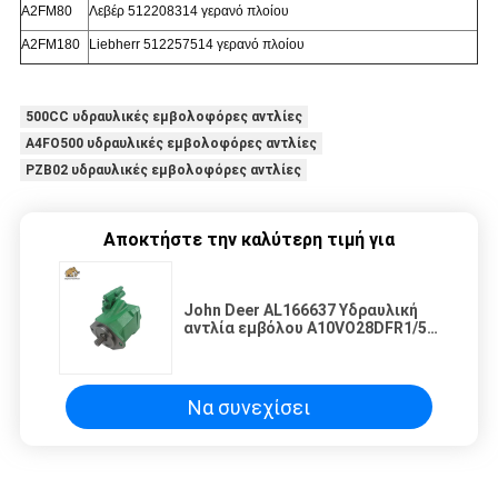
Α2FM80
Λεβέρ 512208314 γερανό πλοίου
Α2FM180
Liebherr 512257514 γερανό πλοίου
500CC υδραυλικές εμβολοφόρες αντλίες
A4FO500 υδραυλικές εμβολοφόρες αντλίες
PZB02 υδραυλικές εμβολοφόρες αντλίες
Αποκτήστε την καλύτερη τιμή για
John Deer AL166637 Υδραυλική
αντλία εμβόλου A10VO28DFR1/52
κατασκευασμένη στην Κίνα
Να συνεχίσει