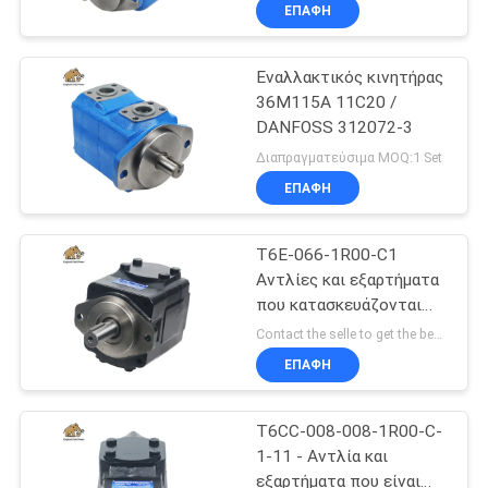
ΈΛΕΓΧΟΣ
ΕΠΑΦΉ
Εναλλακτικός κινητήρας
ΜΑΣ
706
36M115A 11C20 /
ΕΛΆΤΕ
DANFOSS 312072-3
Ανταλλακτικά
ΣΕ
Διαπραγματεύσιμα MOQ:1 Set
μηχανημάτων
ΕΠΑΦΉ
ΕΠΑΦΉ
κατασκευής
ΜΕ
T6E-066-1R00-C1
Αντλίες και εξαρτήματα
ΕΙΔΉΣΕΙΣ
που κατασκευάζονται
81
στην Κίνα
Contact the selle to get the best offer MOQ:1
Υδραυλικές
ΠΕΡΙΠΤΏΣΕΙΣ
ΕΠΑΦΉ
αντλίες τρακτέρ
T6CC-008-008-1R00-C-
SITEMAP
1-11 - Αντλία και
εξαρτήματα που είναι