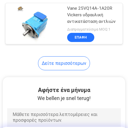
Vane 25VQ14A-1A20R
18
Vickers υδραυλική
Ρουλεμάν
αντικατάσταση αντλιών
Διαπραγματεύσιμα MOQ:1
υδραυλικών
ΕΠΑΦΉ
αντλιών
Δείτε περισσότερων
11
Εξάρτηση
Αφήστε ένα μήνυμα
σφραγίδων
We bellen je snel terug!
υδραυλικών
αντλιών