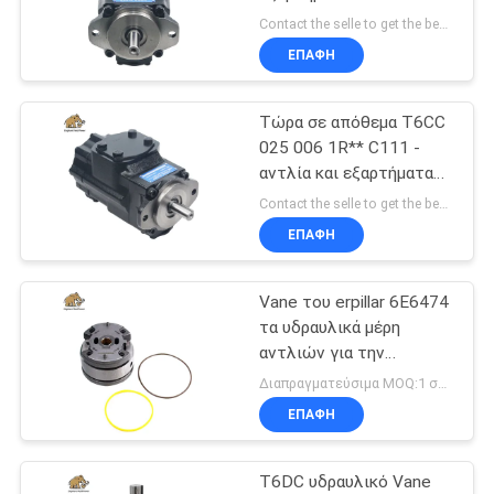
PRIVACY
διαθέσιμα για την
Contact the selle to get the best offer MOQ:1
εγκατάσταση της
POLICY
ΕΠΑΦΉ
αντλίας υδραυλικών
276
φουσκάλων Parker
Υδραυλικές
Denison Made in China
Τώρα σε απόθεμα T6CC
025 006 1R** C111 -
εμβολοφόρες
αντλία και εξαρτήματα
που είναι διαθέσιμα για
αντλίες
Contact the selle to get the best offer MOQ:1
να ταιριάζουν Parker
ΕΠΑΦΉ
Denison υδραυλική
αντλία φούσκας
κατασκευασμένη στην
Vane του erpillar 6E6474
29
Κίνα
τα υδραυλικά μέρη
Υδραυλική μηχανή
αντλιών για την
πλαστική επισκευή
Διαπραγματεύσιμα MOQ:1 σύνολο
τροχιάς
μηχανών διατηρούν
ΕΠΑΦΉ
T6DC υδραυλικό Vane