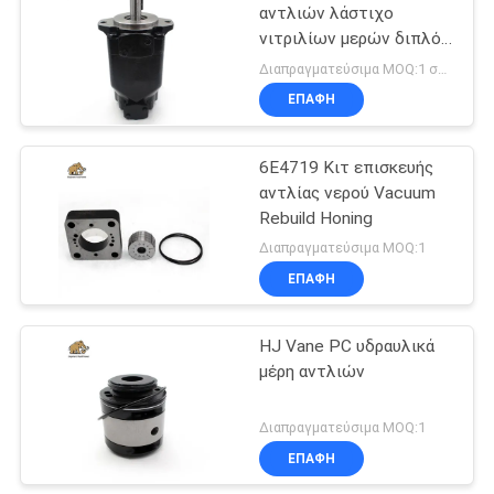
αντλιών λάστιχο
νιτριλίων μερών διπλό
45
λειτουργώντας
Διαπραγματεύσιμα MOQ:1 σύνολο
υδραυλική
ΕΠΑΦΉ
κατευθυντική
6E4719 Κιτ επισκευής
βαλβίδα
αντλίας νερού Vacuum
Rebuild Honing
Διαπραγματεύσιμα MOQ:1
ΕΠΑΦΉ
21
Μονάδα οδήγησης
HJ Vane PC υδραυλικά
μέρη αντλιών
Orbitrol
Διαπραγματεύσιμα MOQ:1
ΕΠΑΦΉ