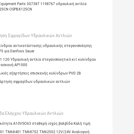
Equipment Parts 3G7387 1198767 υδραυλική αντλία
25CN OSPBX125CN
ηση Σφραγίδων Υδραυλικών Αντλιών
λίνδρου αντικατάστασης υδραυλικής στεγανοποίησης
5 για Danfoss Sauer
1 12G Υδραυλική αντλία στεγανοποιητικό κιτ κυλίνδρου
τασκευή AP1000
ικές εξαρτήσεις επισκευής κυλίνδρων PVD 2B
άρτηση σφραγίδων υδραυλικών αντλιών
δα Ελέγχου Υδραυλικών Αντλιών
ιότητα A10VSO63 σταθερή ισχύς βαλβίδα Καλή τιμή
01 ΤΜ68401 ΤΜ68702 ΤΜ62502 12V/24V Αναλογική