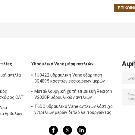
Αφή
ντλίες
Υδραυλικά Vane μέρη αντλιών
ική αντλία
1U0422 υδραυλική Vane εξάρτηση
3G4095 κασετών εκσκαφέων μερών
αντλιών
ικός
Μεταλλουργική χυτή επισκευή Rexroth
 σκάφος CAT
V2020P υδραυλικών αντλιών
T6DC υδραυλικό Vane αντλιών λάστιχο
 Νέα
νιτριλίων μερών διπλό λειτουργώντας
λία Εμβόλων
9591