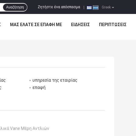
Ζητήστε ένα απόσπασμα
Αναζήτηση
|
Greek
Σ
ΜΑΣ ΕΛΆΤΕ ΣΕ ΕΠΑΦΉ ΜΕ
ΕΙΔΉΣΕΙΣ
ΠΕΡΙΠΤΏΣΕΙΣ
ίας
υπηρεσία της εταιρίας
ς
επαφή
λικά Vane Μέρη Αντλιών