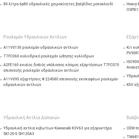
80 λίτρα 6p80 υδραυλικές χειροκίνητες βαλβίδες μονοκλειδί
Heavy 
OSPB1
Ρουλεμάν Υδραυλικών Αντλιών
Εξάρτ
A11V0130 ρουλεμάν υδραυλικών αντλιών
Κιτ κυ
PV90R7
T7FC060 κυλινδρικό ρουλεμάν ώθησης κυλίνδρων
ISO900
A2FE160 ενιαίος διπλός υπόλοιπος κόσμος εξαρτήσεων T7FC070
Ανακα
επισκευής ρουλεμάν υδραυλικών αντλιών
Υδραυλ
A11V095 εξαρτήσεις Φ 224580 επισκευής εκσκαφέων ρουλεμάν
υδραυλικών αντλιών
K5V εξ
Υδραυλική Αντλία Δαπανών
Βαλβί
Υδραυλική αντλία κιβωτίων Kawasaki K3V63 για εξορυκτήρα
OEM πο
SK120-5 SH120A3
ΤΜ681