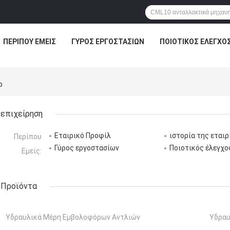
ΠΕΡΊΠΟΥ ΕΜΕΊΣ
ΓΎΡΟΣ ΕΡΓΟΣΤΑΣΊΩΝ
ΠΟΙΟΤΙΚΌΣ ΈΛΕΓΧΟ
p
επιχείρηση
Εταιρικό Προφίλ
ιστορία της εταιρ
Περίπου
Γύρος εργοστασίων
Ποιοτικός έλεγχο
Εμείς:
Προϊόντα
Υδραυλικά Μέρη Εμβολοφόρων Αντλιών
Υδραυ