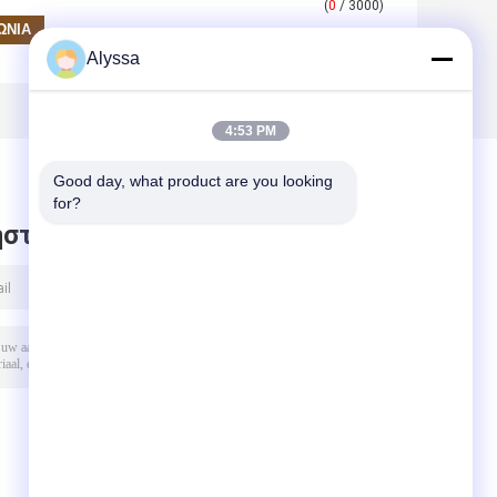
(
0
/ 3000)
Alyssa
4:53 PM
Good day, what product are you looking 
for?
στε μήνυμα