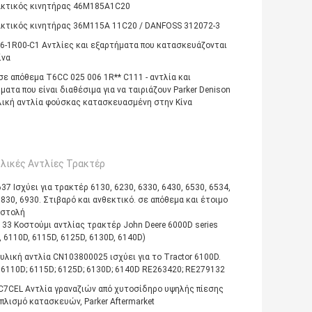
κτικός κινητήρας 46M185A1C20
κτικός κινητήρας 36M115A 11C20 / DANFOSS 312072-3
6-1R00-C1 Αντλίες και εξαρτήματα που κατασκευάζονται
ίνα
ε απόθεμα T6CC 025 006 1R** C111 - αντλία και
ματα που είναι διαθέσιμα για να ταιριάζουν Parker Denison
ική αντλία φούσκας κατασκευασμένη στην Κίνα
λικές Αντλίες Τρακτέρ
37 Ισχύει για τρακτέρ 6130, 6230, 6330, 6430, 6530, 6534,
6830, 6930. Στιβαρό και ανθεκτικό. σε απόθεμα και έτοιμο
οστολή
33 Κοστούμι αντλίας τρακτέρ John Deere 6000D series
, 6110D, 6115D, 6125D, 6130D, 6140D)
υλική αντλία CN103800025 ισχύει για το Tractor 6100D.
 6110D; 6115D; 6125D; 6130D; 6140D RE263420; RE279132
7CEL Αντλία γραναζιών από χυτοσίδηρο υψηλής πίεσης
οπλισμό κατασκευών, Parker Aftermarket