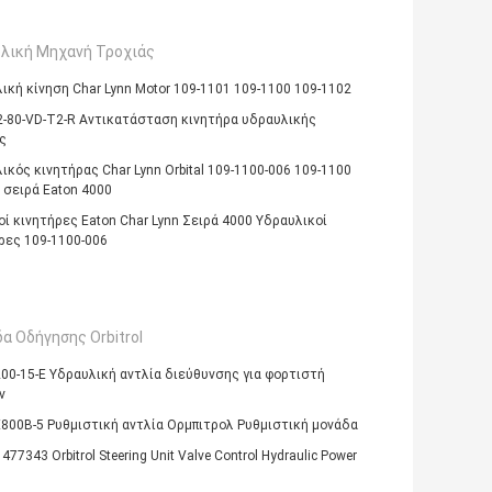
λική Μηχανή Τροχιάς
ική κίνηση Char Lynn Motor 109-1101 109-1100 109-1102
-80-VD-T2-R Αντικατάσταση κινητήρα υδραυλικής
ς
ικός κινητήρας Char Lynn Orbital 109-1100-006 109-1100
ν σειρά Eaton 4000
οί κινητήρες Eaton Char Lynn Σειρά 4000 Υδραυλικοί
ρες 109-1100-006
α Οδήγησης Orbitrol
200-15-E Υδραυλική αντλία διεύθυνσης για φορτιστή
ν
800B-5 Ρυθμιστική αντλία Ορμπιτρολ Ρυθμιστική μονάδα
477343 Orbitrol Steering Unit Valve Control Hydraulic Power