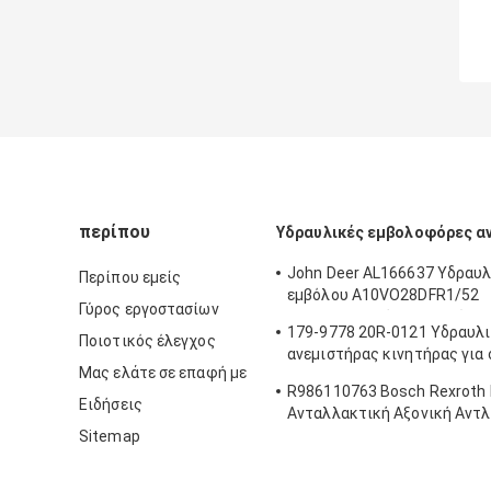
περίπου
Υδραυλικές εμβολοφόρες α
John Deer AL166637 Υδραυλ
Περίπου εμείς
εμβόλου A10VO28DFR1/52
Γύρος εργοστασίων
κατασκευασμένη στην Κίνα
179-9778 20R-0121 Υδραυλ
Ποιοτικός έλεγχος
ανεμιστήρας κινητήρας για
Μας ελάτε σε επαφή με
322C 325C
R986110763 Bosch Rexroth
Ειδήσεις
Ανταλλακτική Αξονική Αντ
A11VO60 Για SCHWING 1019
Sitemap