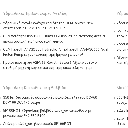
Υδραυλικές Εμβολοφόρες Αντλίες
Υδραυ
Υδραυλική αντλία ελέγχου ποιότητας OEM Rexroth New
Υδραυλ
Aftermarket A10VSO140 A10VO140 DR
BMER-2
OEM ποιότητα K3V180DT Kawasaki K3V σειρά σκάφους αντλία
τροχιά
εργοστασιακή τιμή αποστολή γρήγορη
Υδραυλ
OEM Rexroth A4VSO355 Hydraulic Pump Rexroth AA4VSO355 Axial
για τη
Piston Pump Εργοστασιακή τιμή Γρήγορη αποστολή
Αξονικ
Προϊόν ποιότητας A2FM63 Rexroth Σειρά 6 Αξιακό έμβολο
κινητή
σταθερή μηχανή εργοστασιακή τιμή αποστολή γρήγορη
Υδραυλική Κατευθυντική Βαλβίδα
Μονάδ
350 bar διατομικές υδραυλικές βαλβίδες ελέγχου DCV60
060-1-
DCV100 DCV140 σειρά
τροχώ
5P100F-OT Υδραυλική βαλβίδα ελέγχου κατεύθυνσης
BZZ5-E
μονόμετρος P40 P80 P100
Eaton 1
Δίπλωμα ελέγχου ηλεκτροσόκ 5P100F-OT
Units