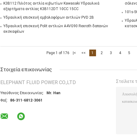
Κ3Β112 Πιλότος αντλία κιβωτίων Kawasaki Υδραυλικά
σόλενο
εξαρτήματα αντλίας Κ3Β112DT 10CC 15CC
101s-5
Υδραυλική επισκευή εμβολοφόρων αντλιών PVD 2B
Υδραυλ
Υδραυλική επισκευή Polit αντλιών A4VG90 Rexroth δαπανών
κατασκ
εκσκαφέων
Page 1 of 176
|<
<<
1
2
3
4
5
Στοιχεία επικοινωνίας
Στείλετε 
ELEPHANT FLUID POWER CO.,LTD
Υπεύθυνος Επικοινωνίας:
Mr. Han
Φαξ:
86-311-6812-3061