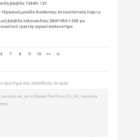
ειδή βαλβίδα T68401 12V
t Υδραυλική μονάδα διεύθυνσης Αντικατάσταση Ospc Ls
ική βαλβίδα σόλενοειδούς DBW10BG-1-50B για
ευαστικό τρακτέρ γερανό ανελκυστήρα
6
7
8
9
10
>>
>|
το ερώτημά σας απευθείας σε εμάς