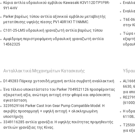
Κύρια αντλία υδραυλικού εμβόλου Kawasaki K3V112DTP1F9R-
Εναλλα
9Y14-HV
Εναλλα
Parker βαρέως τύπου αντλία αξονικού εμβόλου μεταβλητής
T6E-06
μετατόπισης υψηλής πίεσης PV140R1K1T1NMMC.
στην Κ
C101-25-LMS υδραυλική γραναζωτή αντλία βαρέως τύπου
Τώρα σ
Αμφίδρομη περιστρεφόμενη υδραυλική γραναζωτή αντλία
εξαρτή
14562325
υδραυλ
Ανταλλακτικά Μηχανημάτων Κατασκευής
Υδραυ
D149283 Πάρκερ χυτοσιδή μηχανή αντλία συμβατή εναλλακτική
AL1666
6630, 
Ένα τέλειο υποκατάστατο του Parker 7049521126 προσφέροντας
για απ
εξαιρετική αξία, ανώτερη αντοχή στην φθορά και απρόσκοπτη
RE2791
εγκατάσταση.
(6100D
3239529166 Parker Cast Iron Gear Pump Compatible Model. Η
ακριβής προσαρμογή + υψηλή αντοχή + ολοκληρωμένη
Η υδρα
υποστήριξη
6110B;
3349116285 αντλία γρανάζια: Η υψηλής ποιότητας προμηθευτής
T2550C
αντλιών γρανάζιας της Κίνας.
για εξ