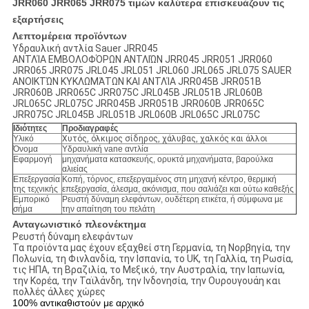
JRR060 JRR065 JRR075 τιμών καλύτερα επισκευάζουν τις
εξαρτήσεις
Λεπτομέρεια προϊόντων
Υδραυλική αντλία Sauer JRR045
ΑΝΤΛΊΑ ΕΜΒΟΛΟΦΌΡΩΝ ΑΝΤΛΙΏΝ JRR045 JRR051 JRR060
JRR065 JRR075 JRL045 JRL051 JRL060 JRL065 JRL075 SAUER
ΑΝΟΙΚΤΏΝ ΚΥΚΛΩΜΆΤΩΝ ΚΑΙ ΑΝΤΛΊΑ JRR045B JRR051B
JRR060B JRR065C JRR075C JRL045B JRL051B JRL060B
JRL065C JRL075C JRR045B JRR051B JRR060B JRR065C
JRR075C JRL045B JRL051B JRL060B JRL065C JRL075C
Ιδιότητες
Προδιαγραφές
Υλικό
Χυτός, όλκιμος σίδηρος, χάλυβας, χαλκός και άλλοι
Όνομα
Υδραυλική vane αντλία
Εφαρμογή
μηχανήματα κατασκευής, ορυκτά μηχανήματα, βαρούλκα
αλιείας
Επεξεργασία
Κοπή, τόρνος, επεξεργαμένος στη μηχανή κέντρο, θερμική
της τεχνικής
επεξεργασία, άλεσμα, ακόνισμα, που σαλιάζει και ούτω καθεξής
Εμπορικό
Ρευστή δύναμη ελεφάντων, ουδέτερη ετικέτα, ή σύμφωνα με
σήμα
την απαίτηση του πελάτη
Ανταγωνιστικό πλεονέκτημα
Ρευστή δύναμη ελεφάντων
Τα προϊόντα μας έχουν εξαχθεί στη Γερμανία, τη Νορβηγία, την
Πολωνία, τη Φινλανδία, την Ισπανία, το UK, τη Γαλλία, τη Ρωσία,
τις ΗΠΑ, τη Βραζιλία, το Μεξικό, την Αυστραλία, την Ιαπωνία,
την Κορέα, την Ταϊλάνδη, την Ινδονησία, την Ουρουγουάη και
πολλές άλλες χώρες
100% αντικαθιστούν με αρχικό