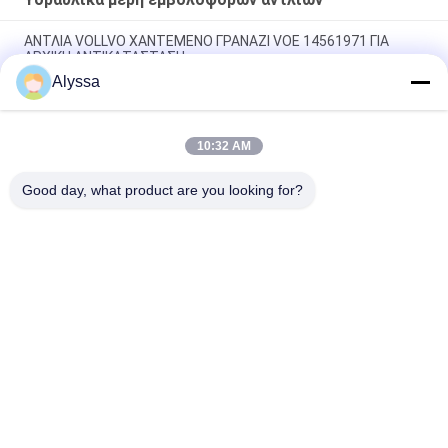
ΑΝΤΛΙΑ VOLLVO ΧΑΝΤΕΜΕΝΟ ΓΡΑΝΑΖΙ VOE 14561971 ΓΙΑ
ΑΡΧΙΚΗ ΑΝΤΙΚΑΤΑΣΤΑΣΗ
Alyssa
ΑΝΤΛΙΑ VOLLVO ΧΑΝΤΕΜΕΝΟ ΓΡΑΝΑΖΙ VOE 14537295 ΓΙΑ
ΑΡΧΙΚΗ ΑΝΤΙΚΑΤΑΣΤΑΣΗ
10:32 AM
ΒΟΛΛΒΟ ΠΑΡΑΓΜΑΤΙΚΗ ΠΑΡΑΡΑΓΜΑΤΙΚΗ ΠΑΡΑΓΜΑΤΙΚΗ VOE
14782798 για την αρχική αντικατάσταση
Good day, what product are you looking for?
Λαϊκή κατηγορία
Όλα
Υδραυλικά Μέρη 
Υδραυλικά Vane 
Εμβολοφόρων 
Μέρη Αντλιών
Αντλιών
Ανταλλακτικά 
Υδραυλικές 
Μηχανημάτων 
Αντλίες Τρακτέρ
Κατασκευής
Υδραυλικές 
Υδραυλική Μηχανή 
Εμβολοφόρες 
Τροχιάς
Αντλίες