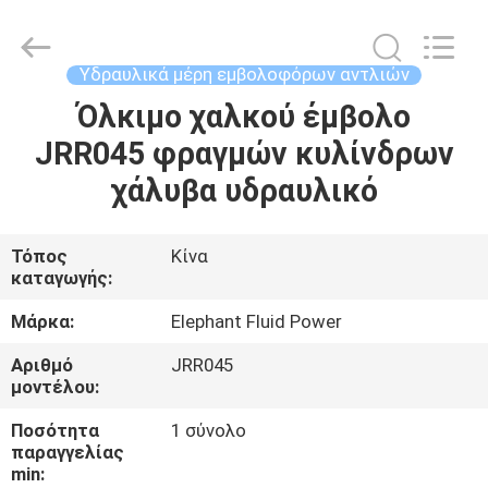
2026
Elephant
Fluid
Power
Co.,Ltd.
Υδραυλικά μέρη εμβολοφόρων αντλιών
All
Rights
Reserved.
Όλκιμο χαλκού έμβολο
ΣΠΊΤΙ
JRR045 φραγμών κυλίνδρων
ΠΡΟΪΌΝΤΑ
χάλυβα υδραυλικό
ΠΕΡΊΠΟΥ
Τόπος
Κίνα
καταγωγής:
ΕΜΕΊΣ
Μάρκα:
Elephant Fluid Power
ΓΎΡΟΣ
Αριθμό
JRR045
μοντέλου:
ΕΡΓΟΣΤΑΣΊΩΝ
Ποσότητα
1 σύνολο
παραγγελίας
ΠΟΙΟΤΙΚΌΣ
min: