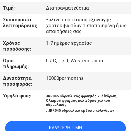
ΈΛΕΓΧΟΣ
Τιμή:
Διαπραγματεύσιμα
Συσκευασία
Ξύλινη περίπτωση εξαγωγής
ΜΑΣ
λεπτομέρειες:
χαρτοκιβωτίων τυποποιημένη ή ως
ΕΛΆΤΕ
απαιτήσεις σας
ΣΕ
Χρόνος
1-7 ημέρες εργασίας
παράδοσης:
ΕΠΑΦΉ
Όροι
L / C, T / T, Western Union
ΜΕ
πληρωμής:
Δυνατότητα
10000pc/months
ΕΙΔΉΣΕΙΣ
προσφοράς:
Υψηλό φως:
,
JRR045 υδραυλικός φραγμός κυλίνδρων
ΠΕΡΙΠΤΏΣΕΙΣ
Όλκιμος φραγμός κυλίνδρων χαλκού
υδραυλικός
,
JRR045 υδραυλικό έμβολο κυλίνδρων
SITEMAP
ΚΑΛΎΤΕΡΗ ΤΙΜΉ