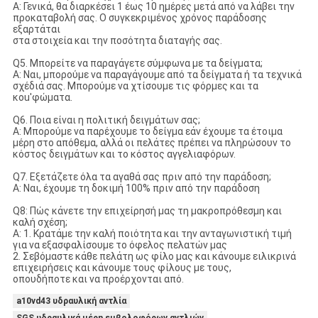
Α: Γενικά, θα διαρκέσει 1 έως 10 ημέρες μετά από να λάβει την
προκαταβολή σας. Ο συγκεκριμένος χρόνος παράδοσης
εξαρτάται
στα στοιχεία και την ποσότητα διαταγής σας.
Q5. Μπορείτε να παραγάγετε σύμφωνα με τα δείγματα;
Α: Ναι, μπορούμε να παραγάγουμε από τα δείγματα ή τα τεχνικά
σχέδιά σας. Μπορούμε να χτίσουμε τις φόρμες και τα
κοu'φώματα.
Q6. Ποια είναι η πολιτική δειγμάτων σας;
Α: Μπορούμε να παρέχουμε το δείγμα εάν έχουμε τα έτοιμα
μέρη στο απόθεμα, αλλά οι πελάτες πρέπει να πληρώσουν το
κόστος δειγμάτων και το κόστος αγγελιαφόρων.
Q7. Εξετάζετε όλα τα αγαθά σας πριν από την παράδοση;
Α: Ναι, έχουμε τη δοκιμή 100% πριν από την παράδοση
Q8: Πώς κάνετε την επιχείρησή μας τη μακροπρόθεσμη και
καλή σχέση;
Α: 1. Κρατάμε την καλή ποιότητα και την ανταγωνιστική τιμή
για να εξασφαλίσουμε το όφελος πελατών μας
2. Σεβόμαστε κάθε πελάτη ως φίλο μας και κάνουμε ειλικρινά
επιχειρήσεις και κάνουμε τους φίλους με τους,
οπουδήποτε και να προέρχονται από.
a10vd43 υδραυλική αντλία