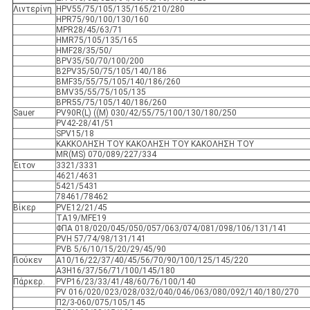
Λιντερίνη
HPV55/75/105/135/165/210/280
HPR75/90/100/130/160
MPR28/45/63/71
HMR75/105/135/165
HMF28/35/50/
BPV35/50/70/100/200
Β2PV35/50/75/105/140/186
ΒΜF35/55/75/105/140/186/260
BMV35/55/75/105/135
BPR55/75/105/140/186/260
Sauer
PV90R(L) ((M) 030/42/55/75/100/130/180/250
PV42-28/41/51
SPV15/18
ΚΑΚΚΟΛΗΣΗ ΤΟΥ ΚΑΚΟΛΗΣΗ ΤΟΥ ΚΑΚΟΛΗΣΗ ΤΟΥ
MR(MS) 070/089/227/334
Έιτον
3321/3331
4621/4631
5421/5431
78461/78462
Βίκερ
PVE12/21/45
TA19/MFE19
ΦΠΑ 018/020/045/050/057/063/074/081/098/106/131/141
PVH 57/74/98/131/141
PVB 5/6/10/15/20/29/45/90
Γιούκεν
Α10/16/22/37/40/45/56/70/90/100/125/145/220
Α3H16/37/56/71/100/145/180
Πάρκερ.
PVP16/23/33/41/48/60/76/100/140
PV 016/020/023/028/032/040/046/063/080/092/140/180/270
Π2/3-060/075/105/145