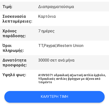
ΈΛΕΓΧΟΣ
Τιμή:
Διαπραγματεύσιμα
Συσκευασία
Καρτόνια
ΜΑΣ
λεπτομέρειες:
ΕΛΆΤΕ
Χρόνος
7 ημέρες
ΣΕ
παράδοσης:
ΕΠΑΦΉ
Όροι
TT,Paypal,Western Union
πληρωμής:
ΜΕ
Δυνατότητα
30000 σετ ανά μήνα
προσφοράς:
ΕΙΔΉΣΕΙΣ
Υψηλό φως:
,
Α10VSO71 υδραυλική αξιωτική αντλία έμβολο
Υδραυλικές αντλίες βρόγχων με άξονα από
ΠΕΡΙΠΤΏΣΕΙΣ
τσιμέντο
ΚΑΛΎΤΕΡΗ ΤΙΜΉ
SITEMAP