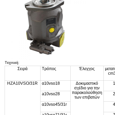
Τεχνική:
Σειρά
Τρόπος
Έλεγχος
μετα
cm3
HZA10VSO/31R
α10vso18
Δοκιμαστικό
σχέδιο για την
παρακολούθηση
a10vso28
των επιβατών
α10vso45/31r
a10vso71/31r