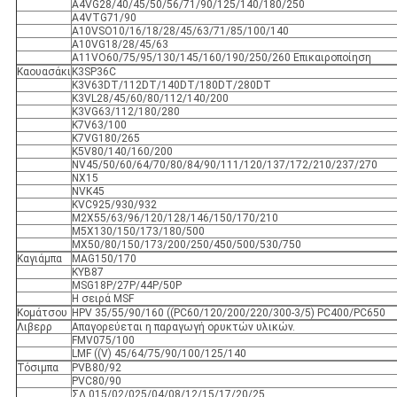
Α4VG28/40/45/50/56/71/90/125/140/180/250
A4VTG71/90
Α10VSO10/16/18/28/45/63/71/85/100/140
Α10VG18/28/45/63
A11VO60/75/95/130/145/160/190/250/260 Επικαιροποίηση
Καουασάκι
K3SP36C
Κ3V63DT/112DT/140DT/180DT/280DT
K3VL28/45/60/80/112/140/200
K3VG63/112/180/280
K7V63/100
K7VG180/265
K5V80/140/160/200
NV45/50/60/64/70/80/84/90/111/120/137/172/210/237/270
NX15
NVK45
KVC925/930/932
M2X55/63/96/120/128/146/150/170/210
M5X130/150/173/180/500
MX50/80/150/173/200/250/450/500/530/750
Καγιάμπα
MAG150/170
KYB87
MSG18P/27P/44P/50P
Η σειρά MSF
Κομάτσου
HPV 35/55/90/160 ((PC60/120/200/220/300-3/5) PC400/PC650
Λιβερρ
Απαγορεύεται η παραγωγή ορυκτών υλικών.
FMV075/100
LMF ((V) 45/64/75/90/100/125/140
Τόσιμπα
PVB80/92
PVC80/90
ΣΛ 015/02/025/04/08/12/15/17/20/25