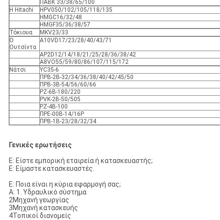
ΠΑΒΚ 33/38/65/100
Η Hitachi
HPV050/102/105/118/135
HMGC16/32/48
HMGF35/36/38/57
Τόκιουα
MKV23/33
Ο
Α10VD17/23/28/40/43/71
Ουτσίντα
AP2D12/14/18/21/25/28/36/38/42
Α8VO55/59/80/86/107/115/172
Νάτσι
YC35-6
ΠΡΒ-2Β-32/34/36/38/40/42/45/50
ΠΡΒ-3Β-54/56/60/66
PZ-6B-180/220
PVK-2B-50/505
PZ-4B-100
ΠΡΕ-00B-14/16P
ΠΡΒ-1Β-23/28/32/34
Γενικές ερωτήσεις
Ε: Είστε εμπορική εταιρεία ή κατασκευαστής;
Ε: Είμαστε κατασκευαστές.
Ε: Ποια είναι η κύρια εφαρμογή σας;
Α: 1. Υδραυλικό σύστημα
2Μηχανή γεωργίας
3Μηχανή κατασκευής
4Τοπικοί διανομείς