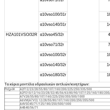
α10vso100/31r
1
α10vso140/31r
1
HZA101VSO/32R
α10vso45/32r
α10vso71/32r
α10vso100/32r
1
α10vso140/32r
1
α10vso180/32r
1
Τα κύρια μοντέλα υδραυλικών αντλιών/κινητήρων:
Ρεξρόθ
Α2F12/23/28/55/80/107/160/200/225/250/335/500
Α2FO10/12/16/23/28/32/45/56/63/80/90/107/125/160/180/200
Α7V28/55/80/107/160/225/250/355/500/1000
Α6VM(A7VO) 12/28/55/80/107/160/200/250/355/500
Α4VSO45/71/125/180/250/500/1000
Α4Β40/56/71