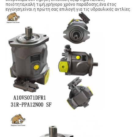
ποιότητα,καλή τιμή,γρήγορο χρόνο παράδοσης,ένα έτος
εγγύηση,είναι η πρώτη σας επιλογή για τις υδραυλικές αντλίες.