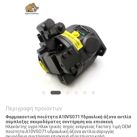
PRIVACY
POLICY
Περιγραφή προϊόντων
Φαρμακευτική ποιότητα A10VSO71 Υδραυλική άξονα αντλία
σύμπλεξης σκυροδέματος συντήρηση και επισκευή
Ηλεκάντης υγρό Ηλεκτρικές πηγές ενέργειας Factory τιμή OEM
ποιότητα A10VSO71 υδραυλική άξονα αντλία σύριγγας
σκυρόδεμα συντήρηση επισκευή εξαρτήματα,καλή