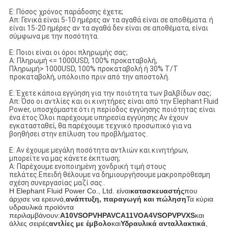
Ε: Πόσος χρόνος παράδοσης έχετε;
Απ: Γενικά είναι 5-10 ημέρες αν τα αγαθά είναι σε αποθέματα. ή
είναι 15-20 ημέρες αν τα αγαθά δεν είναι σε αποθέματα, είναι
σύμφωνα με την ποσότητα.
Ε: Ποιοι είναι οι όροι πληρωμής σας;
Α: Πληρωμή <= 1000USD, 100% προκαταβολή,
Πληρωμή> 1000USD, 100% προκαταβολή ή 30% T/T
προκαταβολή, υπόλοιπο πριν από την αποστολή.
Ε: Έχετε κάποια εγγύηση για την ποιότητα των βαλβίδων σας;
Απ: Όσο οι αντλίες και οι κινητήρες είναι από την Elephant Fluid
Power, υποσχόμαστε ότι η περίοδος εγγύησης ποιότητας είναι
ένα έτος.Όλοι παρέχουμε υπηρεσία εγγύησης.Αν έχουν
εγκατασταθεί, θα παρέχουμε τεχνικό προσωπικό για να
βοηθήσει στην επίλυση του προβλήματος.
Ε: Αν έχουμε μεγάλη ποσότητα αντλιών και κινητήρων,
μπορείτε να μας κάνετε έκπτωση;
Α: Παρέχουμε ενοποιημένη χονδρική τιμή στους
πελάτες.Επειδή θέλουμε να δημιουργήσουμε μακροπρόθεσμη
σχέση συνεργασίας μαζί σας..
Η Elephant Fluid Power Co., Ltd. είναι
κατασκευαστής
που
άρχισε να ερευνά,
ανάπτυξη, παραγωγή και πώληση
Τα κύρια
υδραυλικά προϊόντα
περιλαμβάνουν:
Α10VSOPVHPAVCA11VOA4VSOPVPVXS
και
άλλες σειρές
αντλίες με έμβολο
και
Υδραυλικά ανταλλακτικά
,