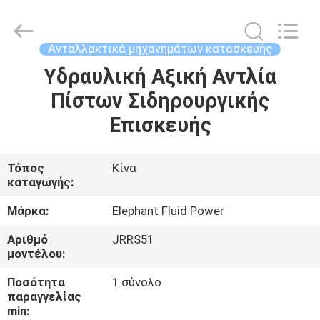
2026
Elephant
Fluid
Power
Co.,Ltd.
Ανταλλακτικά μηχανημάτων κατασκευής
All
Rights
Reserved.
Υδραυλική Αξική Αντλία
ΣΠΊΤΙ
Πίστων Σιδηρουργικής
ΠΡΟΪΌΝΤΑ
Επισκευής
ΠΕΡΊΠΟΥ
Τόπος
Κίνα
καταγωγής:
ΕΜΕΊΣ
Μάρκα:
Elephant Fluid Power
ΓΎΡΟΣ
Αριθμό
JRRS51
μοντέλου:
ΕΡΓΟΣΤΑΣΊΩΝ
Ποσότητα
1 σύνολο
παραγγελίας
ΠΟΙΟΤΙΚΌΣ
min: