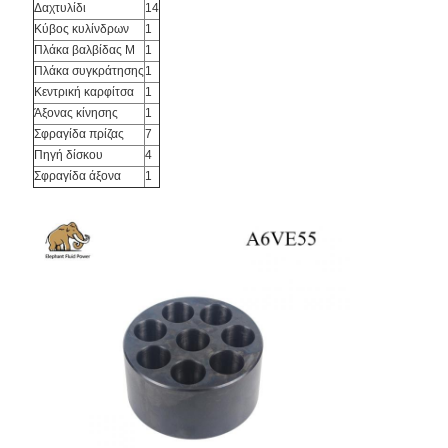
Δαχτυλίδι
14
Κύβος κυλίνδρων
1
Πλάκα βαλβίδας M
1
Πλάκα συγκράτησης
1
Κεντρική καρφίτσα
1
Άξονας κίνησης
1
Σφραγίδα πρίζας
7
Πηγή δίσκου
4
Σφραγίδα άξονα
1