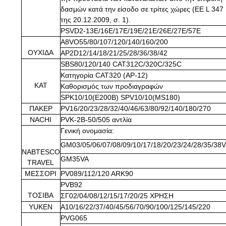
δασμών κατά την είσοδο σε τρίτες χώρες (ΕΕ L 347
της 20.12.2009, σ. 1).
PSVD2-13E/16E/17E/19E/21E/26E/27E/57E
Α8VO55/80/107/120/140/160/200
ΟΥΧΙΔΑ
AP2D12/14/18/21/25/28/36/38/42
SBS80/120/140 CAT312C/320C/325C
Κατηγορία CAT320 (AP-12)
ΚΑΤ
Καθορισμός των προδιαγραφών
SPK10/10(E200B) SPV10/10(MS180)
ΠΑΚΕΡ
PV16/20/23/28/32/40/46/63/80/92/140/180/270
NACHI
PVK-2B-50/505 αντλία
Γενική ονομασία:
GM03/05/06/07/08/09/10/17/18/20/23/24/28/35/38
NABTESCO
GM35VA
TRAVEL
ΜΕΣΣΟΡΙ
PV089/112/120 ARK90
PVB92
ΤΟΣΙΒΑ
ΣΓ02/04/08/12/15/17/20/25 ΧΡΗΣΗ
YUKEN
Α10/16/22/37/40/45/56/70/90/100/125/145/220
PVG065