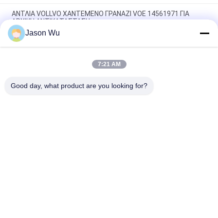
ΑΝΤΛΙΑ VOLLVO ΧΑΝΤΕΜΕΝΟ ΓΡΑΝΑΖΙ VOE 14561971 ΓΙΑ
ΑΡΧΙΚΗ ΑΝΤΙΚΑΤΑΣΤΑΣΗ
Jason Wu
ΑΝΤΛΙΑ VOLLVO ΧΑΝΤΕΜΕΝΟ ΓΡΑΝΑΖΙ VOE 14537295 ΓΙΑ
ΑΡΧΙΚΗ ΑΝΤΙΚΑΤΑΣΤΑΣΗ
7:21 AM
ΒΟΛΛΒΟ ΠΑΡΑΓΜΑΤΙΚΗ ΠΑΡΑΡΑΓΜΑΤΙΚΗ ΠΑΡΑΓΜΑΤΙΚΗ VOE
14782798 για την αρχική αντικατάσταση
Good day, what product are you looking for?
Λαϊκή κατηγορία
Όλα
Υδραυλικά Μέρη 
Υδραυλικά Vane 
Εμβολοφόρων 
Μέρη Αντλιών
Αντλιών
Ανταλλακτικά 
Υδραυλικές 
Μηχανημάτων 
Αντλίες Τρακτέρ
Κατασκευής
Υδραυλικές 
Υδραυλική Μηχανή 
Εμβολοφόρες 
Τροχιάς
Αντλίες