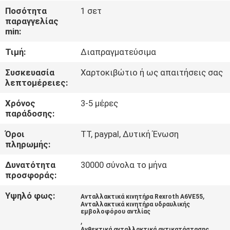
ΈΛΕΓΧΟΣ
Ποσότητα
1 σετ
παραγγελίας
min:
ΜΑΣ
Τιμή:
Διαπραγματεύσιμα
ΕΛΆΤΕ
ΣΕ
Συσκευασία
Χαρτοκιβώτιο ή ως απαιτήσεις σας
λεπτομέρειες:
ΕΠΑΦΉ
Χρόνος
3-5 μέρες
ΜΕ
παράδοσης:
Όροι
TT, paypal, Δυτική Ένωση
ΕΙΔΉΣΕΙΣ
πληρωμής:
Δυνατότητα
30000 σύνολα το μήνα
ΠΕΡΙΠΤΏΣΕΙΣ
προσφοράς:
Υψηλό φως:
,
Ανταλλακτικά κινητήρα Rexroth A6VE55
SITEMAP
Ανταλλακτικά κινητήρα υδραυλικής
εμβολοφόρου αντλίας
,
Ανθεκτικά ανταλλακτικά αντικατάστασης