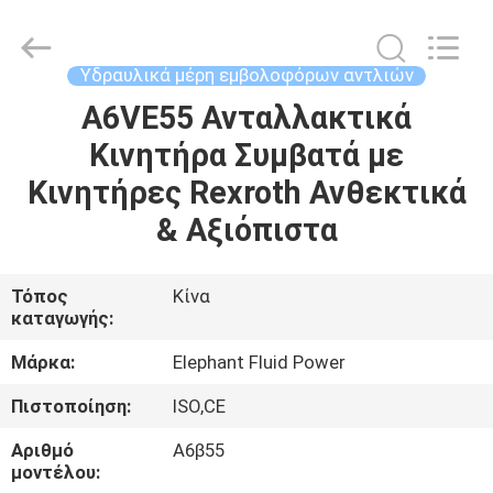
2026
Elephant
Fluid
Power
Co.,Ltd.
Υδραυλικά μέρη εμβολοφόρων αντλιών
All
Rights
Reserved.
A6VE55 Ανταλλακτικά
ΣΠΊΤΙ
Κινητήρα Συμβατά με
ΠΡΟΪΌΝΤΑ
Κινητήρες Rexroth Ανθεκτικά
& Αξιόπιστα
ΠΕΡΊΠΟΥ
ΕΜΕΊΣ
Τόπος
Κίνα
καταγωγής:
ΓΎΡΟΣ
Μάρκα:
Elephant Fluid Power
ΕΡΓΟΣΤΑΣΊΩΝ
Πιστοποίηση:
ISO,CE
Αριθμό
Α6β55
ΠΟΙΟΤΙΚΌΣ
μοντέλου: