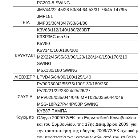
PC200-8 SWING
JMV44/22 45/28 53/34 64 53/31 76/45 147/95
JMF151
ΓΕΙΛ
JMF33/36/43/47/53/64/80
K3V63/112/140/180/280DT
Κ3SP36C αντλία
K5V80
K5V140/160/180/200
ΚΑΥΑΣΑΚΙ
M2X22/45/55/63/96/120/128/146/150/170/210
SWING
M5X130/180 SWING
ΛΙΕΒΧΕΡΡ
LPVD45/64/90/100/125/140
PV90R30/42/55/75/100/130/180/250
PV20/21/22/23/24/25/26/27
ΣΑΥΡΙΑ
MPV025/035/044/046 MPT025/035/044/046
MSG-18P/27P/44P/50P SWING
ΚΥΒ87 ΠΑΜΠΑ
Καγιάμπα
Οδηγία 2009/72/ΕΚ του Ευρωπαϊκού Κοινοβουλίου
και του Συμβουλίου, της 17ης Δεκεμβρίου 2009, για
την τροποποίηση της οδηγίας 2009/72/ΕΚ σχετικά 
την προστασία των καταναλωτών από την επιβολή