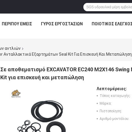
ΠΕΡΊΠΟΥ ΕΜΕΊΣ
ΓΎΡΟΣ ΕΡΓΟΣΤΑΣΊΩΝ
ΠΟΙΟΤΙΚΌΣ ΈΛΕΓΧΟ
ων αντλιών
 Ανταλλακτικά Εξαρτημάτων Seal Kit Για Επισκευή Και Μεταπώληση
Σε αποθεματισμό EXCAVATOR EC240 M2X146 Swing 
Kit για επισκευή και μεταπώληση
Λεπτομέρειες:
Τόπος καταγωγής:
Μάρκα:
Πιστοποίηση:
Αριθμό μοντέλου: