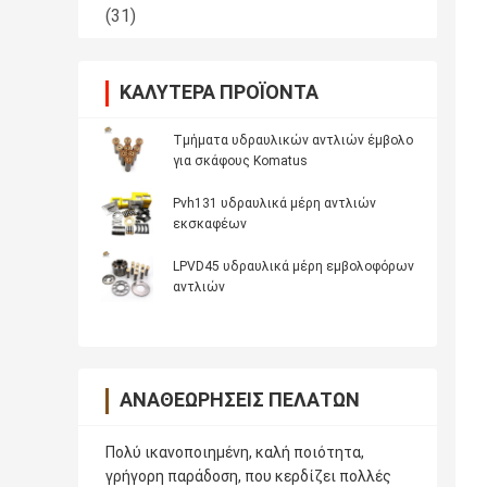
(31)
ΚΑΛΎΤΕΡΑ ΠΡΟΪΌΝΤΑ
Τμήματα υδραυλικών αντλιών έμβολο
για σκάφους Komatus
Pvh131 υδραυλικά μέρη αντλιών
εκσκαφέων
LPVD45 υδραυλικά μέρη εμβολοφόρων
αντλιών
ΑΝΑΘΕΩΡΉΣΕΙΣ ΠΕΛΑΤΏΝ
Πολύ ικανοποιημένη, καλή ποιότητα,
γρήγορη παράδοση, που κερδίζει πολλές