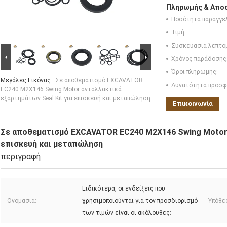
Πληρωμής & Αποσ
Ποσότητα παραγγελ
Τιμή:
Συσκευασία λεπτο
Χρόνος παράδοσης
Όροι πληρωμής:
Μεγάλες Εικόνας :
Σε αποθεματισμό EXCAVATOR
Δυνατότητα προσφ
EC240 M2X146 Swing Motor ανταλλακτικά
εξαρτημάτων Seal Kit για επισκευή και μεταπώληση
Επικοινωνία
Σε αποθεματισμό EXCAVATOR EC240 M2X146 Swing Motor α
επισκευή και μεταπώληση
περιγραφή
Ειδικότερα, οι ενδείξεις που
Ονομασία:
χρησιμοποιούνται για τον προσδιορισμό
Υπόθε
των τιμών είναι οι ακόλουθες: