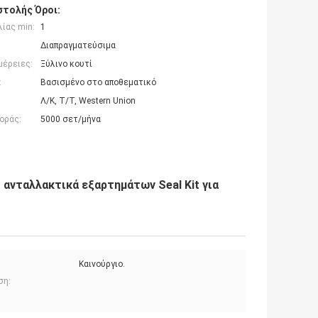
τολής Όροι:
ίας min:
1
Διαπραγματεύσιμα
μέρειες:
Ξύλινο κουτί
:
Βασισμένο στο αποθεματικό
Λ/Κ, Τ/Τ, Western Union
οράς:
5000 σετ/μήνα
νταλλακτικά εξαρτημάτων Seal Kit για
Καινούργιο.
ση: