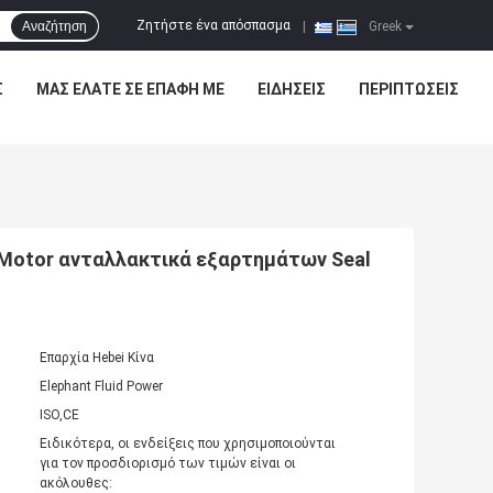
Ζητήστε ένα απόσπασμα
Αναζήτηση
|
Greek
Σ
ΜΑΣ ΕΛΆΤΕ ΣΕ ΕΠΑΦΉ ΜΕ
ΕΙΔΉΣΕΙΣ
ΠΕΡΙΠΤΏΣΕΙΣ
Motor ανταλλακτικά εξαρτημάτων Seal
Επαρχία Hebei Κίνα
Elephant Fluid Power
ISO,CE
Ειδικότερα, οι ενδείξεις που χρησιμοποιούνται
για τον προσδιορισμό των τιμών είναι οι
ακόλουθες: