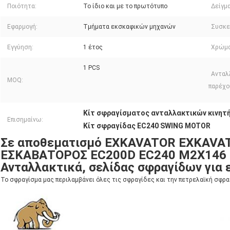
Ποιότητα:
Το ίδιο και με το πρωτότυπο
Δείγμα
Εφαρμογή:
Τμήματα εκσκαφικών μηχανών
Συσκε
Εγγύηση:
1 έτος
Χρώμα
1 PCS
Ανταλ
MOQ:
παρέχου
Κίτ σφραγίσματος ανταλλακτικών κινητή
Επισημαίνω:
Κίτ σφραγίδας EC240 SWING MOTOR
Σε αποθεματισμό EXKAVATOR EXKAV
ΕΣΚΑΒΑΤΟΡΟΣ EC200D EC240 M2X146
Ανταλλακτικά, σελίδας σφραγίδων για
Το σφραγίσμα μας περιλαμβάνει όλες τις σφραγίδες και την πετρελαϊκή σφρα