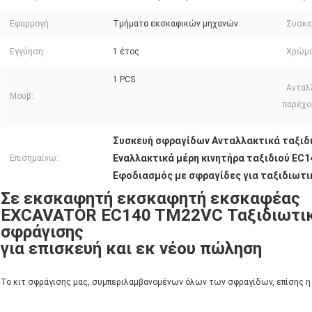
Εφαρμογή:
Τμήματα εκσκαφικών μηχανών
Συσκε
Εγγύηση:
1 έτος
Χρώμα
1 PCS
Ανταλ
Μούβ:
παρέχου
Συσκευή σφραγίδων Ανταλλακτικά ταξιδ
Εναλλακτικά μέρη κινητήρα ταξιδιού EC
Επισημαίνω:
Εφοδιασμός με σφραγίδες για ταξιδιωτι
Σε εκσκαφητή εκσκαφητή εκσκαφέας
EXCAVATOR EC140 TM22VC Ταξιδιωτικά
σφράγισης
για επισκευή και εκ νέου πώληση
Το κιτ σφράγισης μας, συμπεριλαμβανομένων όλων των σφραγίδων, επίσης η