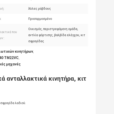
υή:
Άλλες ράβδους
:
Προσαρμοσμένο
Οικισμός, περιστρεφόμενη ομάδα,
λακτικά που
αντλία φόρτισης, βαλβίδα ελέγχου, κιτ
ν::
σφραγίδας
ιωτικών κινητήρων
,
140 TM22VC
,
κές μηχανές
 ανταλλακτικά κινητήρα, κιτ
 σφραγίδα λαδιού.