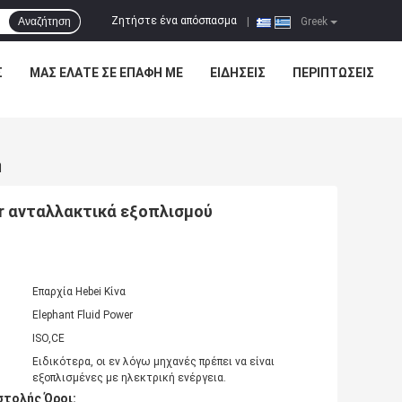
Ζητήστε ένα απόσπασμα
Αναζήτηση
|
Greek
Σ
ΜΑΣ ΕΛΆΤΕ ΣΕ ΕΠΑΦΉ ΜΕ
ΕΙΔΉΣΕΙΣ
ΠΕΡΙΠΤΏΣΕΙΣ
η
r ανταλλακτικά εξοπλισμού
Επαρχία Hebei Κίνα
Elephant Fluid Power
ISO,CE
Ειδικότερα, οι εν λόγω μηχανές πρέπει να είναι
εξοπλισμένες με ηλεκτρική ενέργεια.
τολής Όροι: