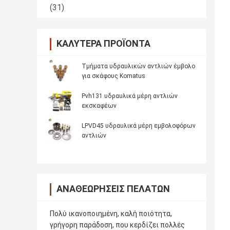
(31)
ΚΑΛΎΤΕΡΑ ΠΡΟΪΌΝΤΑ
Τμήματα υδραυλικών αντλιών έμβολο
για σκάφους Komatus
Pvh131 υδραυλικά μέρη αντλιών
εκσκαφέων
LPVD45 υδραυλικά μέρη εμβολοφόρων
αντλιών
ΑΝΑΘΕΩΡΉΣΕΙΣ ΠΕΛΑΤΏΝ
Πολύ ικανοποιημένη, καλή ποιότητα,
γρήγορη παράδοση, που κερδίζει πολλές