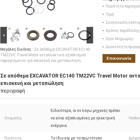
Ποσότητα παραγγελ
Τιμή:
Συσκευασία λεπτο
Χρόνος παράδοσης
Όροι πληρωμής:
Δυνατότητα προσφ
Μεγάλες Εικόνας :
Σε απόθεμα EXCAVATOR EC140
TM22VC Travel Motor ανταλλακτικά εξοπλισμού
Επικοινωνία
σφραγίσματος για επισκευή και μεταπώληση
Σε απόθεμα EXCAVATOR EC140 TM22VC Travel Motor αντα
επισκευή και μεταπώληση
περιγραφή
Ειδικότερα, οι εν λόγω μηχανές πρέπει
Ονομασία:
να είναι εξοπλισμένες με ηλεκτρική
Υπόθε
ενέργεια.
Ποιότητα:
Το ίδιο και με το πρωτότυπο
Δείγμα