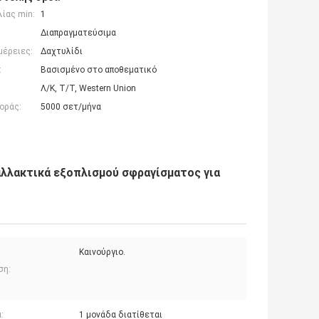
ίας min:
1
Διαπραγματεύσιμα
μέρειες:
Δαχτυλίδι
:
Βασισμένο στο αποθεματικό
Λ/Κ, Τ/Τ, Western Union
οράς:
5000 σετ/μήνα
λλακτικά εξοπλισμού σφραγίσματος για
Καινούργιο.
ση:
:
1 μονάδα διατίθεται