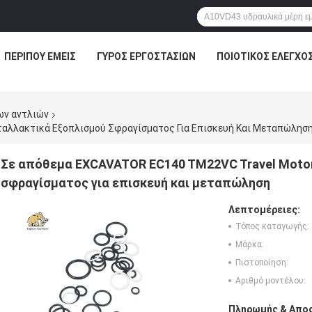
ΠΕΡΊΠΟΥ ΕΜΕΊΣ
ΓΎΡΟΣ ΕΡΓΟΣΤΑΣΊΩΝ
ΠΟΙΟΤΙΚΌΣ ΈΛΕΓΧΟ
ων αντλιών
αλλακτικά Εξοπλισμού Σφραγίσματος Για Επισκευή Και Μεταπώλησ
Σε απόθεμα EXCAVATOR EC140 TM22VC Travel Moto
σφραγίσματος για επισκευή και μεταπώληση
Λεπτομέρειες:
Τόπος καταγωγής:
Μάρκα:
Πιστοποίηση:
Αριθμό μοντέλου:
Πληρωμής & Αποσ