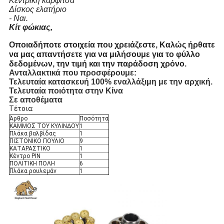
Κεντρική καρφίτσα
Δίσκος ελατήριο
- Ναι.
Κίτ φώκιας,
Οποιαδήποτε στοιχεία που χρειάζεστε, Καλώς ήρθατε
να μας απαντήσετε για να μιλήσουμε για το φύλλο
δεδομένων, την τιμή και την παράδοση χρόνο.
Ανταλλακτικά που προσφέρουμε:
Τελευταία κατασκευή 100% εναλλάξιμη με την αρχική.
Τελευταία ποιότητα στην Κίνα
Σε αποθέματα
Τέτοια:
Άρθρο
Ποσότητα
ΚΑΜΜΟΣ ΤΟΥ ΚΥΛΙΝΔΟΥ
1
Πλάκα βαλβίδας
1
ΠΙΣΤΟΝΙΚΟ ΠΟΥΛΙΟ
9
ΚΑΤΑΡΑΣΤΙΚΟ
1
Κέντρο PIN
1
ΠΟΛΙΤΙΚΗ ΠΟΛΗ
6
Πλάκα ρουλεμάν
1