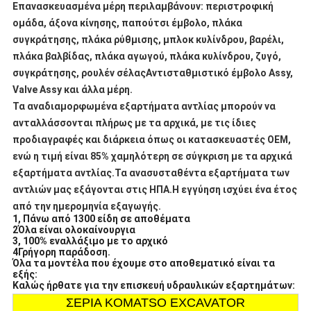
Επανασκευασμένα μέρη περιλαμβάνουν: περιστροφική
ομάδα, άξονα κίνησης, παπούτσι έμβολο, πλάκα
συγκράτησης, πλάκα ρύθμισης, μπλοκ κυλίνδρου, βαρέλι,
πλάκα βαλβίδας, πλάκα αγωγού, πλάκα κυλίνδρου, ζυγό,
συγκράτησης, ρουλέν σέλαςΑντισταθμιστικό έμβολο Assy,
Valve Assy και άλλα μέρη.
Τα αναδιαμορφωμένα εξαρτήματα αντλίας μπορούν να
ανταλλάσσονται πλήρως με τα αρχικά, με τις ίδιες
προδιαγραφές και διάρκεια όπως οι κατασκευαστές OEM,
ενώ η τιμή είναι 85% χαμηλότερη σε σύγκριση με τα αρχικά
εξαρτήματα αντλίας.Τα ανασυσταθέντα εξαρτήματα των
αντλιών μας εξάγονται στις ΗΠΑ.Η εγγύηση ισχύει ένα έτος
από την ημερομηνία εξαγωγής.
1, Πάνω από 1300 είδη σε αποθέματα
2Όλα είναι ολοκαίνουργια
3, 100% εναλλάξιμο με το αρχικό
4Γρήγορη παράδοση.
Όλα τα μοντέλα που έχουμε στο αποθεματικό είναι τα
εξής:
Καλώς ήρθατε για την επισκευή υδραυλικών εξαρτημάτων:
ΣΕΡΙΑ KOMATSO EXCAVATOR