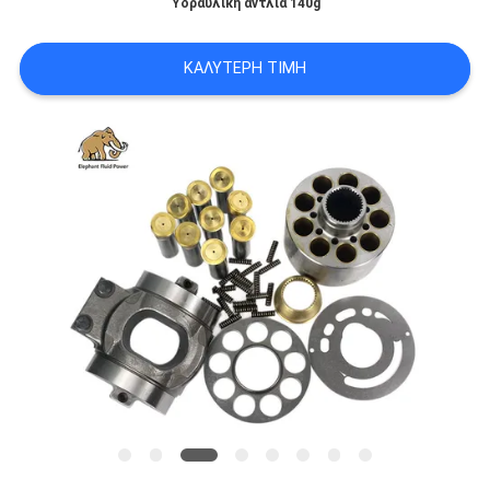
Υδραυλική αντλία 140g
PRIVACY
POLICY
ΚΑΛΎΤΕΡΗ ΤΙΜΉ