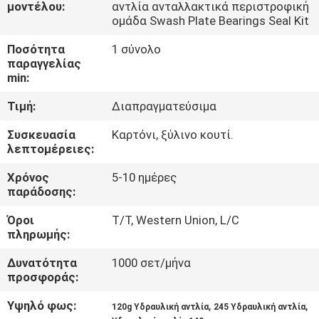
ΈΛΕΓΧΟΣ
μοντέλου:
αντλία ανταλλακτικά περιστροφική
ομάδα Swash Plate Bearings Seal Kit
Ποσότητα
1 σύνολο
ΜΑΣ
παραγγελίας
ΕΛΆΤΕ
min:
ΣΕ
Τιμή:
Διαπραγματεύσιμα
ΕΠΑΦΉ
Συσκευασία
Καρτόνι, ξύλινο κουτί.
ΜΕ
λεπτομέρειες:
Χρόνος
5-10 ημέρες
παράδοσης:
ΕΙΔΉΣΕΙΣ
Όροι
T/T, Western Union, L/C
πληρωμής:
ΠΕΡΙΠΤΏΣΕΙΣ
Δυνατότητα
1000 σετ/μήνα
προσφοράς:
SITEMAP
Υψηλό φως:
,
,
120g Υδραυλική αντλία
245 Υδραυλική αντλία