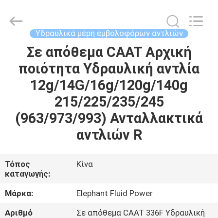
2026
Elephant
Fluid
Power
Co.,Ltd.
Υδραυλικά μέρη εμβολοφόρων αντλιών
All
Rights
Reserved.
Σε απόθεμα CAAT Αρχική
ΣΠΊΤΙ
ποιότητα Υδραυλική αντλία
ΠΡΟΪΌΝΤΑ
12g/14G/16g/120g/140g
215/225/235/245
ΠΕΡΊΠΟΥ
(963/973/993) Ανταλλακτικά
ΕΜΕΊΣ
αντλιών R
ΓΎΡΟΣ
Τόπος
Κίνα
καταγωγής:
ΕΡΓΟΣΤΑΣΊΩΝ
Μάρκα:
Elephant Fluid Power
ΠΟΙΟΤΙΚΌΣ
Αριθμό
Σε απόθεμα CAAT 336F Υδραυλική