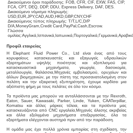
Δικαιούμενοι όροι παράδοσης: FOB, CFR, CIF, EXW, FAS, CIP,
FCA, CPT, DEQ, DDP, DDU, Express Delivery, DAF, DES.
Δικαιούμενο νόμισμα πληρωμής:
USD,EUR,JPY,CAD,AUD,HKD,GBP,CNY,CHF
Δικαιούμενος τύπος πληρωμής: T/T,L/C,D/P
D/A,MoneyGram,Credit Card,PayPal,Cash,Escrow.
Γλώσσα
ομιλίας:Αγγλικά,Ισπανικά,Ιαπωνικά,Πορτογαλικά,Γερμανικά,Αραβικά
Προφίλ εταιρείας
Η Elephant Fluid Power Co., Ltd είναι ένας από τους
κορυφαίους κατασκευαστές και εξαγωγείς υδραυλικών
εξαρτημάτων υψηλής ποιότητας και εξοπλισμού για
κατασκευαστικά μηχανήματα, γεωργία, δασοκομία,
μεταλλουργία, θαλάσσια,Μηχανές εμβολιασμού, ορυχείων και
άλλων βιομηχανιών, με την πίστη της προσανατολισμένη στον
πελάτη και την εξαιρετική εξυπηρέτηση, έχουμε κερδίσει μια
αξιόπιστη φήμη με τους πελάτες σε όλο τον κόσμο.
Τα προϊόντα μας μπορούν να ανταλλάσσονται με την Rexroth,
Eaton, Sauer, Kawasaki, Parker, Linde, Yuken, CAATerpillar,
Komatsu και άλλες μάρκες τέλεια, και τα προϊόντα μας
κατασκευάζονται από CNC εργαλεία,Μηχανές άλεσης ακριβείας
και άλλα εξελιγμένα μηχανήματα επεξεργασίας, όλα τα
εξαρτήματα ελέγχονται αυστηρά πριν από την παράδοση.
Η ομάδα μας έχει πολλά χρόνια εμπειρίας στη σχεδίαση, την