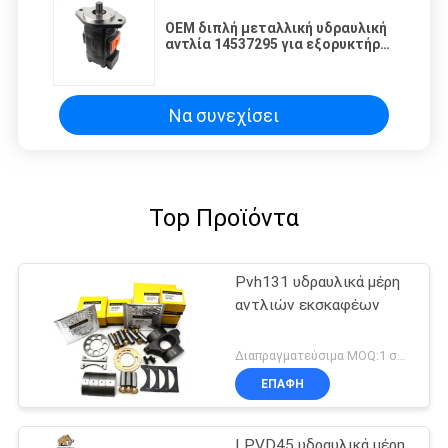
OEM διπλή μεταλλική υδραυλική
αντλία 14537295 για εξορυκτήρα
Ec460b
Να συνεχίσει
Top Προϊόντα
Pvh131 υδραυλικά μέρη
αντλιών εκσκαφέων
Διαπραγματεύσιμα MOQ:1 σύνολο
ΕΠΑΦΉ
LPVD45 υδραυλικά μέρη