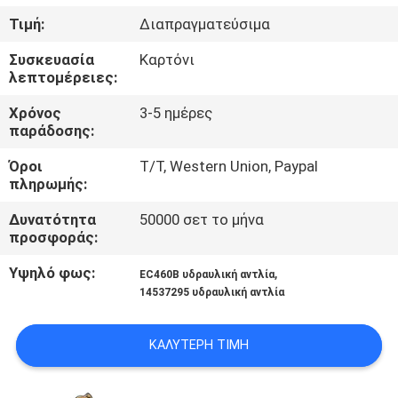
ΈΛΕΓΧΟΣ
Τιμή:
Διαπραγματεύσιμα
Συσκευασία
Καρτόνι
ΜΑΣ
λεπτομέρειες:
ΕΛΆΤΕ
Χρόνος
3-5 ημέρες
ΣΕ
παράδοσης:
ΕΠΑΦΉ
Όροι
T/T, Western Union, Paypal
πληρωμής:
ΜΕ
Δυνατότητα
50000 σετ το μήνα
προσφοράς:
ΕΙΔΉΣΕΙΣ
Υψηλό φως:
,
EC460B υδραυλική αντλία
14537295 υδραυλική αντλία
ΠΕΡΙΠΤΏΣΕΙΣ
ΚΑΛΎΤΕΡΗ ΤΙΜΉ
SITEMAP