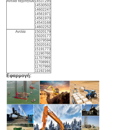
Αντλία ταχυτήτων
14537295
14530502
14602247
14561971
14561970
14543168
14602252
Αντλία
15020179
15020177
15079594
15020161
15191773
11190766
11707969
11708991
11707966
11192166
Εφαρμογή: