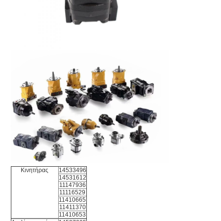
Κινητήρας
14533496
14531612
11147936
11116529
11410665
11411370
11410653