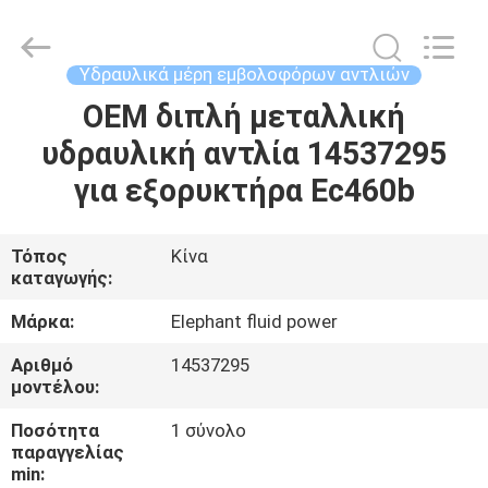
2026
Elephant
Fluid
Power
Co.,Ltd.
Υδραυλικά μέρη εμβολοφόρων αντλιών
All
Rights
Reserved.
OEM διπλή μεταλλική
ΣΠΊΤΙ
υδραυλική αντλία 14537295
ΠΡΟΪΌΝΤΑ
για εξορυκτήρα Ec460b
ΠΕΡΊΠΟΥ
Τόπος
Κίνα
καταγωγής:
ΕΜΕΊΣ
Μάρκα:
Elephant fluid power
ΓΎΡΟΣ
Αριθμό
14537295
μοντέλου:
ΕΡΓΟΣΤΑΣΊΩΝ
Ποσότητα
1 σύνολο
παραγγελίας
ΠΟΙΟΤΙΚΌΣ
min: