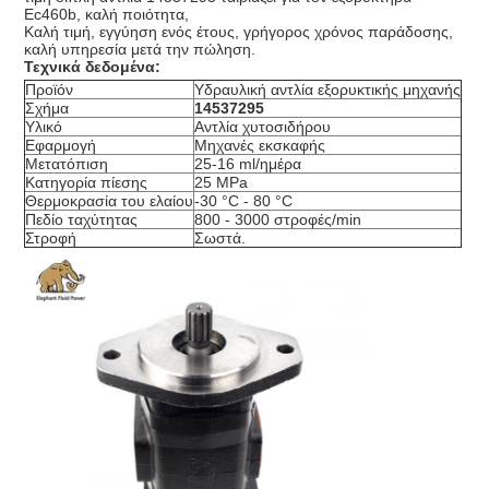
Ec460b, καλή ποιότητα,
Καλή τιμή, εγγύηση ενός έτους, γρήγορος χρόνος παράδοσης,
καλή υπηρεσία μετά την πώληση.
Τεχνικά δεδομένα:
Προϊόν
Υδραυλική αντλία εξορυκτικής μηχανής
Σχήμα
14537295
Υλικό
Αντλία χυτοσιδήρου
Εφαρμογή
Μηχανές εκσκαφής
Μετατόπιση
25-16 ml/ημέρα
Κατηγορία πίεσης
25 MPa
Θερμοκρασία του ελαίου
-30 °C - 80 °C
Πεδίο ταχύτητας
800 - 3000 στροφές/min
Στροφή
Σωστά.