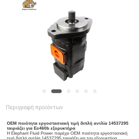
PRIVACY
POLICY
Περιγραφή προϊόντων
OEM ποιότητα εργοστασιακή τιμή διπλή αντλία 14537295
ταιριάζει για Ec460b εξορυκτήρα
Η Elephant Fluid Power παρέχει OEM ποιότητα εργοστασιακή
τιμή διπλή αντλία 14537295 ταιριάζει για τον εξορυκτήρα