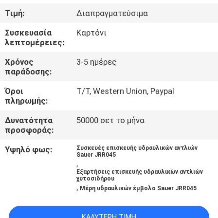
ΈΛΕΓΧΟΣ
Τιμή:
Διαπραγματεύσιμα
Συσκευασία
Καρτόνι
ΜΑΣ
λεπτομέρειες:
ΕΛΆΤΕ
Χρόνος
3-5 ημέρες
ΣΕ
παράδοσης:
ΕΠΑΦΉ
Όροι
T/T, Western Union, Paypal
πληρωμής:
ΜΕ
Δυνατότητα
50000 σετ το μήνα
προσφοράς:
ΕΙΔΉΣΕΙΣ
Υψηλό φως:
Συσκευές επισκευής υδραυλικών αντλιών
Sauer JRR045
,
ΠΕΡΙΠΤΏΣΕΙΣ
Εξαρτήσεις επισκευής υδραυλικών αντλιών
χυτοσιδήρου
,
Μέρη υδραυλικών έμβολο Sauer JRR045
SITEMAP
ΚΑΛΎΤΕΡΗ ΤΙΜΉ