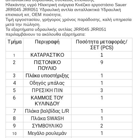
Ηλεκάντης υγρό Ηλεκτρική ενέργεια Κινέζικο εργοστάσιο Sauer
JRR045 JRR051 Υδραυλική αντλία ανταλλακτικά Υδραυλική
επισκευή κιτ, OEM ποιότητα,
Τιμή εργοστασίου, γρήγορος χρόνος παράδοσης, καλή υπηρεσία
μετά την πώληση.
Τα εξαρτήματα υδραυλικής αντλίας JRR045 JRR051
περιλαμβάνουν τα ακόλουθα εξαρτήματα:
Τμήμα
Περιγραφή
Ποσότητα μεταφοράς/
ΣΕΤ (PCS)
ΚΑΤΑΡΑΣΤΙΚΟ
1
1
2
9
ΠΙΣΤΟΝΙΚΟ
ΠΟΥΛΙΟ
3
1
Πλάκα υποστήριξης
4
Οδηγός μπάλας
1
5
ΠΡΕΣΙΚΗ ΠΙΝ
3
6
1
ΚΑΜΜΟΣ ΤΟΥ
ΚΥΛΙΝΔΟΥ
7
1
Πλάκα βαλβίδας L/R
8
Πλάκα SWASH
1
9
ΣΥΜΒΟΥΛΙΚΟ
2
1
Μεγάλο ρουλεμάν
10