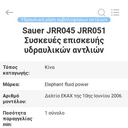
2026
Elephant
Fluid
Power
Co.,Ltd.
Υδραυλικά μέρη εμβολοφόρων αντλιών
All
Rights
Reserved.
Sauer JRR045 JRR051
ΣΠΊΤΙ
Συσκευές επισκευής
ΠΡΟΪΌΝΤΑ
υδραυλικών αντλιών
ΠΕΡΊΠΟΥ
Τόπος
Κίνα
καταγωγής:
ΕΜΕΊΣ
Μάρκα:
Elephant fluid power
ΓΎΡΟΣ
Αριθμό
Δελτίο ΕΚΑΧ της 10ης Ιουνίου 2006.
μοντέλου:
ΕΡΓΟΣΤΑΣΊΩΝ
Ποσότητα
1 σύνολο
παραγγελίας
ΠΟΙΟΤΙΚΌΣ
min: