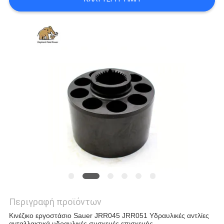
PRIVACY
POLICY
Περιγραφή προϊόντων
Κινέζικο εργοστάσιο Sauer JRR045 JRR051 Υδραυλικές αντλίες
ανταλλακτικά υδραυλικές συσκευές επισκευής