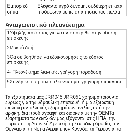
Εμπορικό
Ελεφαντό υγρό δύναμη, ουδέτερη ετικέτα,
σήμα
ή σύμφωνα με τις απαιτήσεις του πελάτη
Ανταγωνιστικό πλεονέκτημα
1Υψηλής ποιότητας για να ανταποκριθεί στην αίτηση
επισκευής.
2Μακρά ζωή.
3Θα σε βοηθήσει να εξοικονομήσεις το κόστος
επισκευής.
4- Πλεονέκτημα λιανικής, γρήγορη παράδοση.
5Χονδρική τιμή πολύ πλεονέκτημα, γρήγορη παράδοση.
Τα εξαρτήματα μας JRR045 JRR051 χρησιμοποιούνται
ευρέως για την υδραυλική επισκευή, ή μια εξαιρετική
επιλογή ανταλλαγής εξαρτημάτων αντλίας από την
αρχική.ίδια προδιαγραφή και διάρκεια με την OEMΤα
εξαρτήματα των αντλιών μας εξάγονται στις ΗΠΑ, την
Ευρώπη, τη Λατινική Αμερική, τη Σαουδική Αραβία, την
Ουγγαρία, τη Νότια Αφρική, τον Καναδά, τη Γερμανία, το