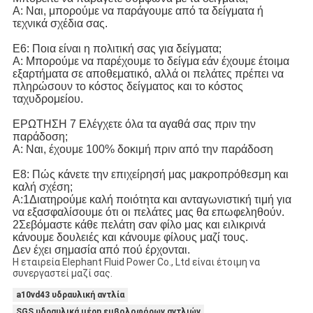
Α: Ναι, μπορούμε να παράγουμε από τα δείγματα ή
τεχνικά σχέδια σας.
Ε6: Ποια είναι η πολιτική σας για δείγματα;
Α: Μπορούμε να παρέχουμε το δείγμα εάν έχουμε έτοιμα
εξαρτήματα σε αποθεματικό, αλλά οι πελάτες πρέπει να
πληρώσουν το κόστος δείγματος και το κόστος
ταχυδρομείου.
ΕΡΩΤΗΣΗ 7 Ελέγχετε όλα τα αγαθά σας πριν την
παράδοση;
Α: Ναι, έχουμε 100% δοκιμή πριν από την παράδοση
Ε8: Πώς κάνετε την επιχείρησή μας μακροπρόθεσμη και
καλή σχέση;
Α:1Διατηρούμε καλή ποιότητα και ανταγωνιστική τιμή για
να εξασφαλίσουμε ότι οι πελάτες μας θα επωφεληθούν.
2Σεβόμαστε κάθε πελάτη σαν φίλο μας και ειλικρινά
κάνουμε δουλειές και κάνουμε φίλους μαζί τους.
Δεν έχει σημασία από πού έρχονται.
Η εταιρεία Elephant Fluid Power Co., Ltd είναι έτοιμη να
συνεργαστεί μαζί σας.
a10vd43 υδραυλική αντλία
SGS υδραυλικά μέρη εμβολοφόρων αντλιών