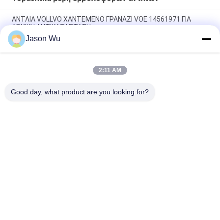
ΑΝΤΛΙΑ VOLLVO ΧΑΝΤΕΜΕΝΟ ΓΡΑΝΑΖΙ VOE 14561971 ΓΙΑ
ΑΡΧΙΚΗ ΑΝΤΙΚΑΤΑΣΤΑΣΗ
Jason Wu
ΑΝΤΛΙΑ VOLLVO ΧΑΝΤΕΜΕΝΟ ΓΡΑΝΑΖΙ VOE 14537295 ΓΙΑ
ΑΡΧΙΚΗ ΑΝΤΙΚΑΤΑΣΤΑΣΗ
2:11 AM
ΒΟΛΛΒΟ ΠΑΡΑΓΜΑΤΙΚΗ ΠΑΡΑΡΑΓΜΑΤΙΚΗ ΠΑΡΑΓΜΑΤΙΚΗ VOE
14782798 για την αρχική αντικατάσταση
Good day, what product are you looking for?
Λαϊκή κατηγορία
Όλα
Υδραυλικά Μέρη 
Υδραυλικά Vane 
Εμβολοφόρων 
Μέρη Αντλιών
Αντλιών
Ανταλλακτικά 
Υδραυλικές 
Μηχανημάτων 
Αντλίες Τρακτέρ
Κατασκευής
Υδραυλικές 
Υδραυλική Μηχανή 
Εμβολοφόρες 
Τροχιάς
Αντλίες