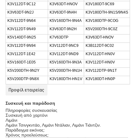
K3V112DT-9C12
Κ3V63DT-HNOV
K3V180DT-9C69
K3V63DT-9N2J
K3V63DT-9N4H
K3V180DTH-9N1S/9N4S
K3V112DT-9N64
K5V160DTH-9N4A
K3V180DTP-9COG
K3V112DT-9N49
K3V63DT-9N2H
Κ5V200DTH-9C0Z
K5V140DT-9N25
K7V63DTP
Κ3V63DT-HNOV
K3V112DT-9N94
K3V112DT-9NC9
Κ3Β112DT-9C02
K3V112DT-1E42
K3V112DT-9ND9
Κ3V112DT-HN0V
K5V160DT-1E05
Κ5V160DTH-9N3A
Κ3V112DT-HN0V
Κ5V200DTH-9N2Y
Κ5V200DTH-9N1H
K3V112DTP-9N1T
K5V200DTP-9N8X
K3V180DTH-HN1V
Κ3V180DT-HN0P
Προφίλ εταιρείας
Συσκευή και παράδοση
Πληροφορίες συσκευασίας
Συσκευή από χαρτόνι
Λιμάνι
Λιμάνι Τσινγκντάο, Λιμάνι Ντάλιαν, Λιμάνι Τιάντζιν.
Παράδειγμα εικόνας:
Χρόνος προελεύσεως: