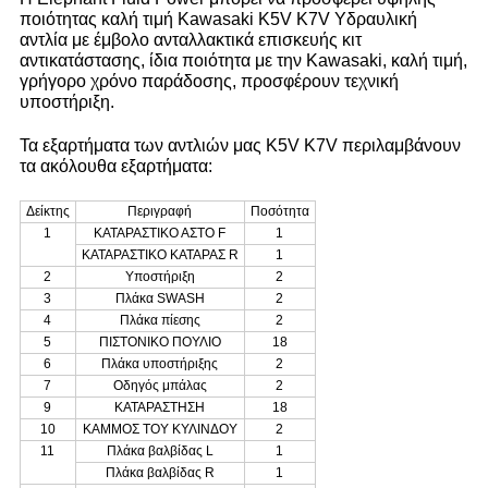
ποιότητας καλή τιμή Kawasaki K5V K7V Υδραυλική
αντλία με έμβολο ανταλλακτικά επισκευής κιτ
αντικατάστασης, ίδια ποιότητα με την Kawasaki, καλή τιμή,
γρήγορο χρόνο παράδοσης, προσφέρουν τεχνική
υποστήριξη.
Τα εξαρτήματα των αντλιών μας K5V K7V περιλαμβάνουν
τα ακόλουθα εξαρτήματα:
Δείκτης
Περιγραφή
Ποσότητα
1
ΚΑΤΑΡΑΣΤΙΚΟ ΑΣΤΟ F
1
ΚΑΤΑΡΑΣΤΙΚΟ ΚΑΤΑΡΑΣ R
1
2
Υποστήριξη
2
3
Πλάκα SWASH
2
4
Πλάκα πίεσης
2
5
ΠΙΣΤΟΝΙΚΟ ΠΟΥΛΙΟ
18
6
Πλάκα υποστήριξης
2
7
Οδηγός μπάλας
2
9
ΚΑΤΑΡΑΣΤΗΣΗ
18
10
ΚΑΜΜΟΣ ΤΟΥ ΚΥΛΙΝΔΟΥ
2
11
Πλάκα βαλβίδας L
1
Πλάκα βαλβίδας R
1