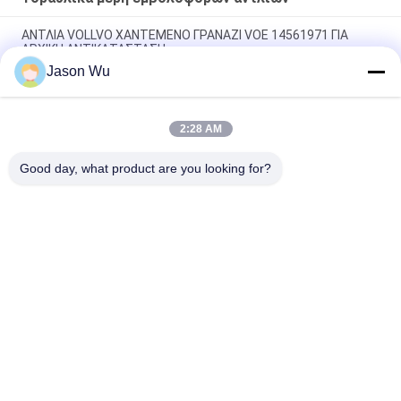
ΑΝΤΛΙΑ VOLLVO ΧΑΝΤΕΜΕΝΟ ΓΡΑΝΑΖΙ VOE 14561971 ΓΙΑ
ΑΡΧΙΚΗ ΑΝΤΙΚΑΤΑΣΤΑΣΗ
Jason Wu
ΑΝΤΛΙΑ VOLLVO ΧΑΝΤΕΜΕΝΟ ΓΡΑΝΑΖΙ VOE 14537295 ΓΙΑ
ΑΡΧΙΚΗ ΑΝΤΙΚΑΤΑΣΤΑΣΗ
2:28 AM
ΒΟΛΛΒΟ ΠΑΡΑΓΜΑΤΙΚΗ ΠΑΡΑΡΑΓΜΑΤΙΚΗ ΠΑΡΑΓΜΑΤΙΚΗ VOE
14782798 για την αρχική αντικατάσταση
Good day, what product are you looking for?
Λαϊκή κατηγορία
Όλα
Υδραυλικά Μέρη 
Υδραυλικά Vane 
Εμβολοφόρων 
Μέρη Αντλιών
Αντλιών
Ανταλλακτικά 
Υδραυλικές 
Μηχανημάτων 
Αντλίες Τρακτέρ
Κατασκευής
Υδραυλικές 
Υδραυλική Μηχανή 
Εμβολοφόρες 
Τροχιάς
Αντλίες