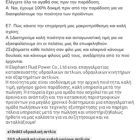
Ελέγχετε όλα τα αγαθά σας πριν την παράδοση;
Α: Ναι, έχουμε 100% δοκιμή πριν από την παράδοση για να
διασφαλίσουμε την ποιότητα των προϊόντων.
Ε7: Πώς κάνετε την επιχείρησή μας μακροπρόθεσμη και καλή
σχέση;
Α:1Διατηρούμε καλή ποιότητα και ανταγωνιστική τιμή για να
εξασφαλίσουμε ότι οι πελάτες μας θα επωφεληθούν.
2Σεβόμαστε κάθε πελάτη σαν φίλο μας και ειλικρινά κάνουμε
δουλειές και κάνουμε φίλους μαζί τους, ανεξάρτητα από το πού
έρχονται.
Η Elephant Fluid Power Co., Ltd είναι επαγγελματίας
κατασκευαστής υδραυλικών αντλιών, υδραυλικών κινητήρων
και εξαρτημάτων αντλιών,
Η ποιότητα μας είναι ισοδύναμη με την αρχική ποιότητα, καλή
τιμή, γρήγορο χρόνο παράδοσης, καλή υπηρεσία μετά την
πώληση. Η εταιρεία έχει μια ομάδα που ασχολείται με την
έρευνα και ανάπτυξη και την κατασκευή περιστροφικών
προϊόντων για μεγάλο χρονικό διάστημα,και μια επαγγελματική
ομάδα πωλήσεων και τεχνικής εξυπηρέτησης για να παρέχει
τέλεια υπηρεσίες μετά την πώληση και υποστήριξηΚαλώς
ήρθατε να μας καλέσετε για να συζητήσουμε και να
ανταλλάξουμε!
a10vd43 υδραυλική αντλία
SGS υδραυλικά μέρη εμβολοφόρων αντλιών