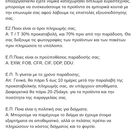
επεξεργασία/
Αν έχετε νομικά καταχωρηθεί δίπλωμα ευρεσιτεχνίας,
μπορούμε να συσκευάσουμε τα προϊόντα σε εμπορικά κουτιά με
την επωνυμία σας αφού λάβουμε τις επιστολές εξουσιοδότησης
σας.
Ε2.Ποιοι είναι οι όροι πληρωμής σας;
Α: T / T 30% προκαταβολή, και 70% πριν από την παράδοση. Θα
σας δείξουμε τις φωτογραφίες των προϊόντων και των πακέτων
πριν πληρώσετε το υπόλοιπο.
Ε.Π.Ποιες είναι οι προϋποθέσεις παράδοσής σας;
Α: EXW, FOB, CFR, CIF, DDP, DDU.
Ε.Π. Τι γίνεται με το χρόνο παράδοσης;
Απ: Γενικά, θα πάρει 5 έως 10 ημέρες μετά την παραλαβή της
προκαταβολικής πληρωμής σας, αν υπάρχουν αποθέματα,
Διαφορετικά θα πάρει 20-25days.
για τα προϊόντα και την
ποσότητα της παραγγελίας σας.
Ε.Π. Ποια είναι η πολιτική σας για δείγματα;
Α: Μπορούμε να παρέχουμε το δείγμα αν έχουμε έτοιμα
εξαρτήματα σε αποθεματικό, αλλά οι πελάτες πρέπει να
πληρώσουν το κόστος δείγματος και το φορτίο.