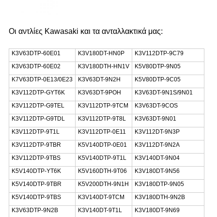
Οι αντλίες Kawasaki και τα ανταλλακτικά μας:
K3V63DTP-60E01
Κ3V180DT-HN0P
K3V112DTP-9C79
K3V63DTP-60E02
K3V180DTH-HN1V
K5V80DTP-9N05
K7V63DTP-0E13/0E23
K3V63DT-9N2H
Κ5V80DTP-9C05
K3V112DTP-GYT6K
K3V63DT-9POH
Κ3V63DT-9N1S/9N01
K3V112DTP-G9TEL
K3V112DTP-9TCM
K3V63DT-9COS
K3V112DTP-G9TDL
K3V112DTP-9T8L
K3V63DT-9N01
K3V112DTP-9T1L
K3V112DTP-0E11
K3V112DT-9N3P
K3V112DTP-9TBR
Κ5V140DTP-0E01
K3V112DT-9N2A
K3V112DTP-9TBS
K5V140DTP-9T1L
K3V140DT-9N04
K5V140DTP-YT6K
K5V160DTH-9T06
K3V180DT-9N56
K5V140DTP-9TBR
Κ5V200DTH-9N1H
K3V180DTP-9N05
K5V140DTP-9TBS
K3V140DT-9TCM
K3V180DTH-9N2B
K3V63DTP-9N2B
K3V140DT-9T1L
K3V180DT-9N69