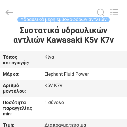
2026
Elephant
Fluid
Power
Co.,Ltd.
Υδραυλικά μέρη εμβολοφόρων αντλιών
All
Rights
Reserved.
Συστατικά υδραυλικών
ΣΠΊΤΙ
αντλιών Kawasaki K5v K7v
ΠΡΟΪΌΝΤΑ
Τόπος
Κίνα
καταγωγής:
ΠΕΡΊΠΟΥ
ΕΜΕΊΣ
Μάρκα:
Elephant Fluid Power
Αριθμό
K5V K7V
μοντέλου:
ΓΎΡΟΣ
ΕΡΓΟΣΤΑΣΊΩΝ
Ποσότητα
1 σύνολο
παραγγελίας
min:
ΠΟΙΟΤΙΚΌΣ
Τιμή:
Διαπραγματεύσιμα