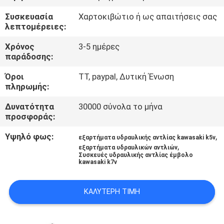
ΈΛΕΓΧΟΣ
Συσκευασία
Χαρτοκιβώτιο ή ως απαιτήσεις σας
λεπτομέρειες:
ΜΑΣ
Χρόνος
3-5 ημέρες
ΕΛΆΤΕ
παράδοσης:
ΣΕ
Όροι
TT, paypal, Δυτική Ένωση
πληρωμής:
ΕΠΑΦΉ
ΜΕ
Δυνατότητα
30000 σύνολα το μήνα
προσφοράς:
ΕΙΔΉΣΕΙΣ
Υψηλό φως:
,
εξαρτήματα υδραυλικής αντλίας kawasaki k5v
,
εξαρτήματα υδραυλικών αντλιών
Συσκευές υδραυλικής αντλίας έμβολο
kawasaki k7v
ΠΕΡΙΠΤΏΣΕΙΣ
ΚΑΛΎΤΕΡΗ ΤΙΜΉ
SITEMAP