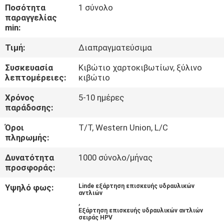
ΈΛΕΓΧΟΣ
Ποσότητα
1 σύνολο
παραγγελίας
min:
ΜΑΣ
Τιμή:
Διαπραγματεύσιμα
ΕΛΆΤΕ
Συσκευασία
Κιβώτιο χαρτοκιβωτίων, ξύλινο
ΣΕ
λεπτομέρειες:
κιβώτιο
ΕΠΑΦΉ
Χρόνος
5-10 ημέρες
ΜΕ
παράδοσης:
Όροι
T/T, Western Union, L/C
ΕΙΔΉΣΕΙΣ
πληρωμής:
Δυνατότητα
1000 σύνολο/μήνας
προσφοράς:
ΠΕΡΙΠΤΏΣΕΙΣ
Υψηλό φως:
Linde εξάρτηση επισκευής υδραυλικών
αντλιών
SITEMAP
,
Εξάρτηση επισκευής υδραυλικών αντλιών
σειράς HPV