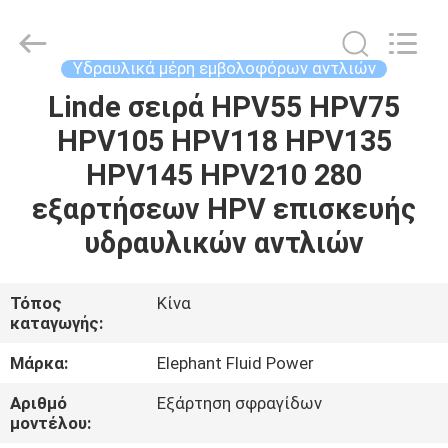
2026
Elephant
Fluid
Power
Co.,Ltd.
Υδραυλικά μέρη εμβολοφόρων αντλιών
All
Rights
Reserved.
Linde σειρά HPV55 HPV75
ΣΠΊΤΙ
HPV105 HPV118 HPV135
ΠΡΟΪΌΝΤΑ
HPV145 HPV210 280
εξαρτήσεων HPV επισκευής
ΠΕΡΊΠΟΥ
υδραυλικών αντλιών
ΕΜΕΊΣ
Τόπος
Κίνα
καταγωγής:
ΓΎΡΟΣ
ΕΡΓΟΣΤΑΣΊΩΝ
Μάρκα:
Elephant Fluid Power
Αριθμό
Εξάρτηση σφραγίδων
ΠΟΙΟΤΙΚΌΣ
μοντέλου: