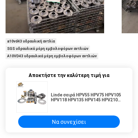
a10vd43 υδραυλική αντλία
SGS υδραυλικά μέρη εμβολοφόρων αντλιών
A10VD43 υδραυλικά μέρη εμβολοφόρων αντλιών
Αποκτήστε την καλύτερη τιμή για
Linde σειρά HPV55 HPV75 HPV105
HPV118 HPV135 HPV145 HPV210
280 εξαρτήσεων HPV επισκευής
υδραυλικών αντλιών
Να συνεχίσει