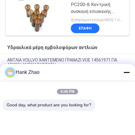
PC200-8 Κεντρική
συσκευή επισκευής
αντλίας
Διαπραγματεύσιμα MOQ:1 σύνολο
ΕΠΑΦΉ
Υδραυλικά μέρη εμβολοφόρων αντλιών
ΑΝΤΛΙΑ VOLLVO ΧΑΝΤΕΜΕΝΟ ΓΡΑΝΑΖΙ VOE 14561971 ΓΙΑ
ΑΡΧΙΚΗ ΑΝΤΙΚΑΤΑΣΤΑΣΗ
Hank Zhao
ΑΝΤΛΙΑ VOLLVO ΧΑΝΤΕΜΕΝΟ ΓΡΑΝΑΖΙ VOE 14537295 ΓΙΑ
ΑΡΧΙΚΗ ΑΝΤΙΚΑΤΑΣΤΑΣΗ
6:46 PM
ΒΟΛΛΒΟ ΠΑΡΑΓΜΑΤΙΚΗ ΠΑΡΑΡΑΓΜΑΤΙΚΗ ΠΑΡΑΓΜΑΤΙΚΗ VOE
14782798 για την αρχική αντικατάσταση
Good day, what product are you looking for?
Λαϊκή κατηγορία
Όλα
Υδραυλικά Μέρη 
Υδραυλικά Vane 