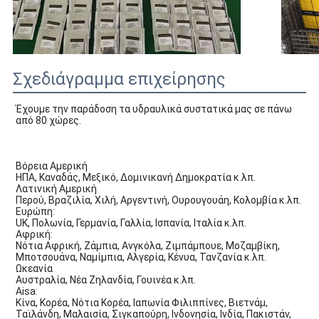
Σχεδιάγραμμα επιχείρησης
Έχουμε την παράδοση τα υδραυλικά συστατικά μας σε πάνω 
από 80 χώρες.
Βόρεια Αμερική
ΗΠΑ, Καναδάς, Μεξικό, Δομινικανή Δημοκρατία κ.λπ.
Λατινική Αμερική
Περού, Βραζιλία, Χιλή, Αργεντινή, Ουρουγουάη, Κολομβία κ.λπ.
Ευρώπη:
UK, Πολωνία, Γερμανία, Γαλλία, Ισπανία, Ιταλία κ.λπ.
Αφρική:
Νότια Αφρική, Ζάμπια, Ανγκόλα, Ζιμπάμπουε, Μοζαμβίκη, 
Μποτσουάνα, Ναμίμπια, Αλγερία, Κένυα, Τανζανία κ.λπ.
Ωκεανία
Αυστραλία, Νέα Ζηλανδία, Γουινέα κ.λπ.
Aisa:
Κίνα, Κορέα, Νότια Κορέα, Ιαπωνία Φιλιππίνες, Βιετνάμ, 
Ταϊλάνδη, Μαλαισία, Σιγκαπούρη, Ινδονησία, Ινδία, Πακιστάν, 