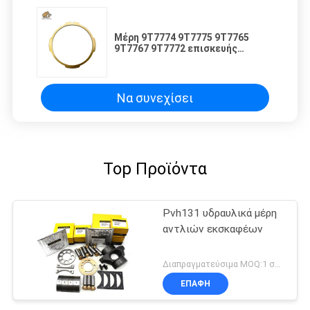
Μέρη 9T7774 9T7775 9T7765
9T7767 9T7772 επισκευής
υδραυλικών αντλιών ΓΑΤΩΝ
Να συνεχίσει
Top Προϊόντα
Pvh131 υδραυλικά μέρη
αντλιών εκσκαφέων
Διαπραγματεύσιμα MOQ:1 σύνολο
ΕΠΑΦΉ