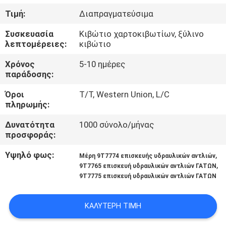
ΈΛΕΓΧΟΣ
Τιμή:
Διαπραγματεύσιμα
Συσκευασία
Κιβώτιο χαρτοκιβωτίων, ξύλινο
ΜΑΣ
λεπτομέρειες:
κιβώτιο
ΕΛΆΤΕ
Χρόνος
5-10 ημέρες
ΣΕ
παράδοσης:
ΕΠΑΦΉ
Όροι
T/T, Western Union, L/C
πληρωμής:
ΜΕ
Δυνατότητα
1000 σύνολο/μήνας
προσφοράς:
ΕΙΔΉΣΕΙΣ
Υψηλό φως:
,
Μέρη 9T7774 επισκευής υδραυλικών αντλιών
,
9T7765 επισκευή υδραυλικών αντλιών ΓΑΤΩΝ
ΠΕΡΙΠΤΏΣΕΙΣ
9T7775 επισκευή υδραυλικών αντλιών ΓΑΤΩΝ
SITEMAP
ΚΑΛΎΤΕΡΗ ΤΙΜΉ