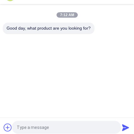
ΑΝΤΛΙΑ VOLLVO ΧΑΝΤΕΜΕΝΟ ΓΡΑΝΑΖΙ VOE 14537295 ΓΙΑ
ΑΡΧΙΚΗ ΑΝΤΙΚΑΤΑΣΤΑΣΗ
7:12 AM
ΒΟΛΛΒΟ ΠΑΡΑΓΜΑΤΙΚΗ ΠΑΡΑΡΑΓΜΑΤΙΚΗ ΠΑΡΑΓΜΑΤΙΚΗ VOE
14782798 για την αρχική αντικατάσταση
Good day, what product are you looking for?
Λαϊκή κατηγορία
Όλα
Υδραυλικά Μέρη 
Υδραυλικά Vane 
Εμβολοφόρων 
Μέρη Αντλιών
Αντλιών
Ανταλλακτικά 
Υδραυλικές 
Μηχανημάτων 
Αντλίες Τρακτέρ
Κατασκευής
Υδραυλικές 
Υδραυλική Μηχανή 
Εμβολοφόρες 
Τροχιάς
Αντλίες
Υδραυλική 
Μονάδα Οδήγησης 
Κατευθυντική 
Orbitrol
Βαλβίδα
Αίτηση κράτησης