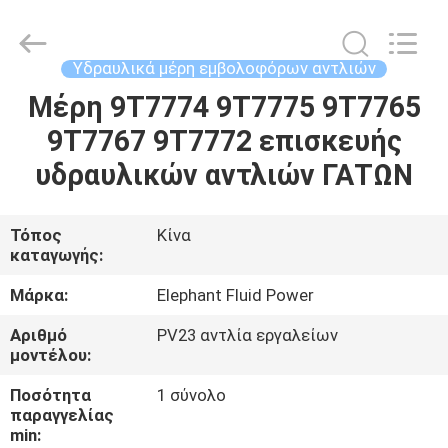
2026
Elephant
Fluid
Power
Co.,Ltd.
Υδραυλικά μέρη εμβολοφόρων αντλιών
All
Rights
Reserved.
Μέρη 9T7774 9T7775 9T7765
ΣΠΊΤΙ
9T7767 9T7772 επισκευής
ΠΡΟΪΌΝΤΑ
υδραυλικών αντλιών ΓΑΤΩΝ
ΠΕΡΊΠΟΥ
Τόπος
Κίνα
καταγωγής:
ΕΜΕΊΣ
Μάρκα:
Elephant Fluid Power
ΓΎΡΟΣ
Αριθμό
PV23 αντλία εργαλείων
μοντέλου:
ΕΡΓΟΣΤΑΣΊΩΝ
Ποσότητα
1 σύνολο
παραγγελίας
ΠΟΙΟΤΙΚΌΣ
min: