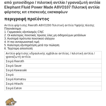
από χυτοσίδηρο / πιλοτική αντλία / γραναζωτή αντλία
Elephant Fluid Power Made A8VO107 Πιλοτική αντλία
φόρτισης κιτ επισκευής εκσκαφέων
περιγραφή προϊόντος
Αντλία φόρτισης Rexroth A8VO200 Πιλοτική αντλία Υψηλής πίεσης
Πλεονέκτημα:
1. Γερμανικός εξοπλισμός CNC
2. Οι καλύτερες ποιοτικές πρώτες ύλες μη σιδηρούχων μετάλλων
3. Αυστηρά πρότυπα ποιοτικού ελέγχου
4. Η πιο ανταγωνιστική τιμή
5. Καλύτερη εξυπηρέτηση μετά την πώληση
6. Ταχύτερη αποστολή
Αντλία φόρτισης υδραυλικής εμβόλου αντλίας / πιλοτική αντλία /
γραναζωτή αντλία
Σειρά Rexroth
Σειρά Sauer
Σειρά Kawasaki
Σειρά
Σειρά Komatsu
Σειρά Hitachi
Σειρά Eaton