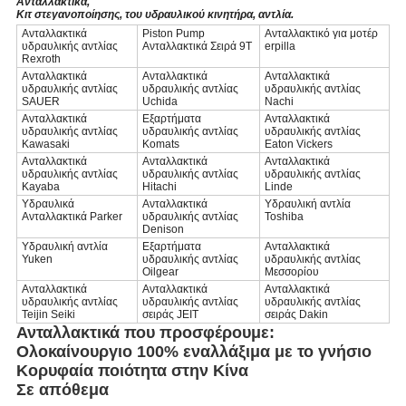
Ανταλλακτικά,
Κιτ στεγανοποίησης, του υδραυλικού κινητήρα, αντλία.
Ανταλλακτικά
Piston Pump
Ανταλλακτικό για μοτέρ
υδραυλικής αντλίας
Ανταλλακτικά Σειρά 9T
erpilla
Rexroth
Ανταλλακτικά
Ανταλλακτικά
Ανταλλακτικά
υδραυλικής αντλίας
υδραυλικής αντλίας
υδραυλικής αντλίας
SAUER
Uchida
Nachi
Ανταλλακτικά
Εξαρτήματα
Ανταλλακτικά
υδραυλικής αντλίας
υδραυλικής αντλίας
υδραυλικής αντλίας
Kawasaki
Komats
Eaton Vickers
Ανταλλακτικά
Ανταλλακτικά
Ανταλλακτικά
υδραυλικής αντλίας
υδραυλικής αντλίας
υδραυλικής αντλίας
Kayaba
Hitachi
Linde
Υδραυλικά
Ανταλλακτικά
Υδραυλική αντλία
Ανταλλακτικά Parker
υδραυλικής αντλίας
Toshiba
Denison
Υδραυλική αντλία
Εξαρτήματα
Ανταλλακτικά
Yuken
υδραυλικής αντλίας
υδραυλικής αντλίας
Oilgear
Μεσσορίου
Ανταλλακτικά
Ανταλλακτικά
Ανταλλακτικά
υδραυλικής αντλίας
υδραυλικής αντλίας
υδραυλικής αντλίας
Teijin Seiki
σειράς JEIT
σειράς Dakin
Ανταλλακτικά που προσφέρουμε:
Ολοκαίνουργιο 100% εναλλάξιμα με το γνήσιο
Κορυφαία ποιότητα στην Κίνα
Σε απόθεμα