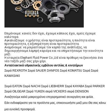
Επιμένουμε: κανείς δεν έχει, έχουμε.κάποιος έχει, εμείς έχουμε
καλύτερα.
Αγκαλιάζουμε: ο χρήστης είναι προτεραιότητα, η ποιότητα είναι
προτεραιότητα, η εξυπηρέτηση είναι προτεραιότητα.
Αναμένουμε: να μοιραστούμε τον καρπό της ανάπτυξης, να
δημιουργήσουμε λαμπρή καριέρα και να υπηρετήσουμε την κοινότητα
μαζί.
Η εταιρεία Elephant Fluid Power Co.,Ltd είναι πρόθυμη να ξεκινήσει ένα
νέο ταξίδι μαζί σας χέρι-χέρι.
Ανταλλακτικά υδραυλικής εμβόλου αντλίας & κινητήρων
Σειρά REXROTH Σειρά SAUER DANFOS Σειρά KOMATSU Σειρά Σειρά
KAWASAKI
Σειρά EATON Σειρά NACHI Σειρά LIEBHERR Σειρά KAYABA Σειρά PARKER
Σειρά OILGEAR Σειρά YUKEN σειρά VICKERS σειρά DENISON
Αναζητούμε καλό μακροχρόνιο επιχειρηματικό συνεργάτη και φιλία.
Εάν ενδιαφέρεστε για τα προϊόντα μας, επικοινωνήστε μαζί μου.
Θα σας κάνω
μια ευνοϊκή προσφορά.