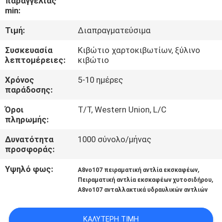
παραγγελίας
ΈΛΕΓΧΟΣ
min:
Τιμή:
Διαπραγματεύσιμα
ΜΑΣ
Συσκευασία
Κιβώτιο χαρτοκιβωτίων, ξύλινο
ΕΛΆΤΕ
λεπτομέρειες:
κιβώτιο
ΣΕ
Χρόνος
5-10 ημέρες
ΕΠΑΦΉ
παράδοσης:
ΜΕ
Όροι
T/T, Western Union, L/C
πληρωμής:
ΕΙΔΉΣΕΙΣ
Δυνατότητα
1000 σύνολο/μήνας
προσφοράς:
ΠΕΡΙΠΤΏΣΕΙΣ
Υψηλό φως:
,
A8vo107 πειραματική αντλία εκσκαφέων
,
Πειραματική αντλία εκσκαφέων χυτοσιδήρου
A8vo107 ανταλλακτικά υδραυλικών αντλιών
SITEMAP
ΚΑΛΎΤΕΡΗ ΤΙΜΉ