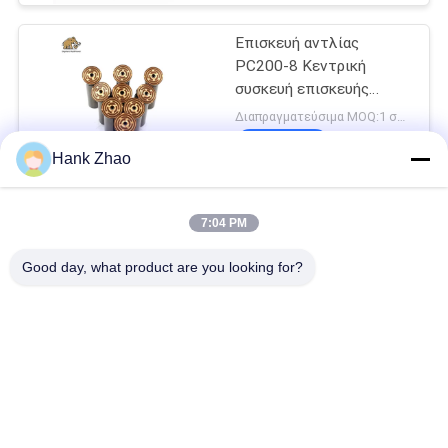
Επισκευή αντλίας
PC200-8 Κεντρική
συσκευή επισκευής
αντλίας
Διαπραγματεύσιμα MOQ:1 σύνολο
ΕΠΑΦΉ
Hank Zhao
Υδραυλικά μέρη εμβολοφόρων αντλιών
7:04 PM
ΑΝΤΛΙΑ VOLLVO ΧΑΝΤΕΜΕΝΟ ΓΡΑΝΑΖΙ VOE 14561971 ΓΙΑ
ΑΡΧΙΚΗ ΑΝΤΙΚΑΤΑΣΤΑΣΗ
Good day, what product are you looking for?
ΑΝΤΛΙΑ VOLLVO ΧΑΝΤΕΜΕΝΟ ΓΡΑΝΑΖΙ VOE 14537295 ΓΙΑ
ΑΡΧΙΚΗ ΑΝΤΙΚΑΤΑΣΤΑΣΗ
ΒΟΛΛΒΟ ΠΑΡΑΓΜΑΤΙΚΗ ΠΑΡΑΡΑΓΜΑΤΙΚΗ ΠΑΡΑΓΜΑΤΙΚΗ VOE
14782798 για την αρχική αντικατάσταση
Λαϊκή κατηγορία
Όλα