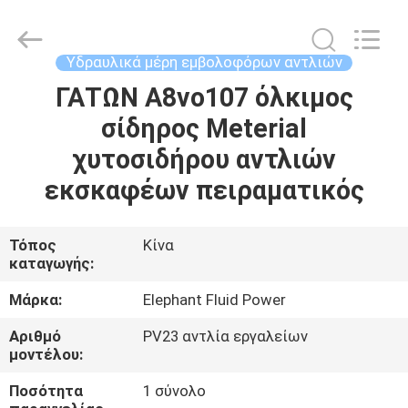
2026
Elephant
Fluid
Power
Co.,Ltd.
Υδραυλικά μέρη εμβολοφόρων αντλιών
All
Rights
Reserved.
ΓΑΤΩΝ A8vo107 όλκιμος
ΣΠΊΤΙ
σίδηρος Meterial
ΠΡΟΪΌΝΤΑ
χυτοσιδήρου αντλιών
εκσκαφέων πειραματικός
ΠΕΡΊΠΟΥ
ΕΜΕΊΣ
Τόπος
Κίνα
καταγωγής:
ΓΎΡΟΣ
Μάρκα:
Elephant Fluid Power
ΕΡΓΟΣΤΑΣΊΩΝ
Αριθμό
PV23 αντλία εργαλείων
μοντέλου:
ΠΟΙΟΤΙΚΌΣ
Ποσότητα
1 σύνολο