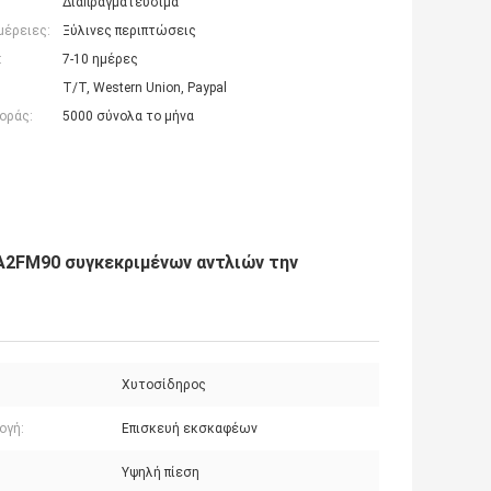
Διαπραγματεύσιμα
μέρειες:
Ξύλινες περιπτώσεις
:
7-10 ημέρες
T/T, Western Union, Paypal
οράς:
5000 σύνολα το μήνα
AA2FM90 συγκεκριμένων αντλιών την
Χυτοσίδηρος
ογή:
Επισκευή εκσκαφέων
Υψηλή πίεση