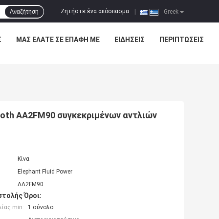
Ζητήστε ένα απόσπασμα
Αναζήτηση
|
Greek
Σ
ΜΑΣ ΕΛΆΤΕ ΣΕ ΕΠΑΦΉ ΜΕ
ΕΙΔΉΣΕΙΣ
ΠΕΡΙΠΤΏΣΕΙΣ
roth AA2FM90 συγκεκριμένων αντλιών
Κίνα
Elephant Fluid Power
AA2FM90
τολής Όροι:
ίας min:
1 σύνολο