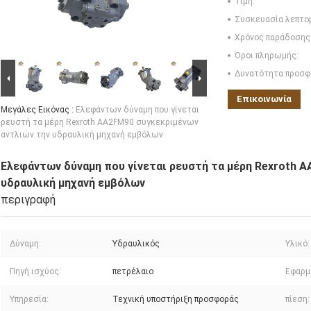
Τιμή:
Συσκευασία λεπτο
Χρόνος παράδοσης
Όροι πληρωμής:
Δυνατότητα προσφ
Επικοινωνία
Μεγάλες Εικόνας :
Ελεφάντων δύναμη που γίνεται
ρευστή τα μέρη Rexroth AA2FM90 συγκεκριμένων
αντλιών την υδραυλική μηχανή εμβόλων
Ελεφάντων δύναμη που γίνεται ρευστή τα μέρη Rexroth 
υδραυλική μηχανή εμβόλων
περιγραφή
Δύναμη:
Υδραυλικός
Υλικό:
Πηγή ισχύος:
πετρέλαιο
Εφαρμ
Υπηρεσία:
Τεχνική υποστήριξη προσφοράς
πίεση: