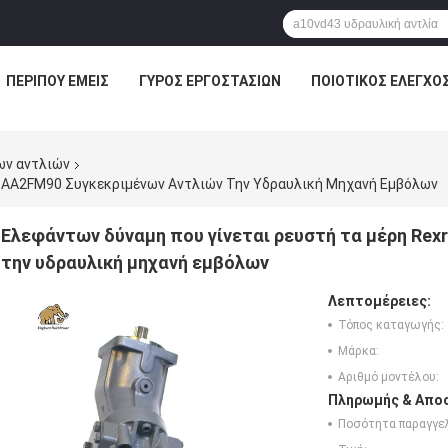
ΠΕΡΊΠΟΥ ΕΜΕΊΣ
ΓΎΡΟΣ ΕΡΓΟΣΤΑΣΊΩΝ
ΠΟΙΟΤΙΚΌΣ ΈΛΕΓΧΟ
ων αντλιών
h AA2FM90 Συγκεκριμένων Αντλιών Την Υδραυλική Μηχανή Εμβόλων
Ελεφάντων δύναμη που γίνεται ρευστή τα μέρη Rex
την υδραυλική μηχανή εμβόλων
Λεπτομέρειες:
Τόπος καταγωγής:
Μάρκα:
Αριθμό μοντέλου:
Πληρωμής & Αποσ
Ποσότητα παραγγελ