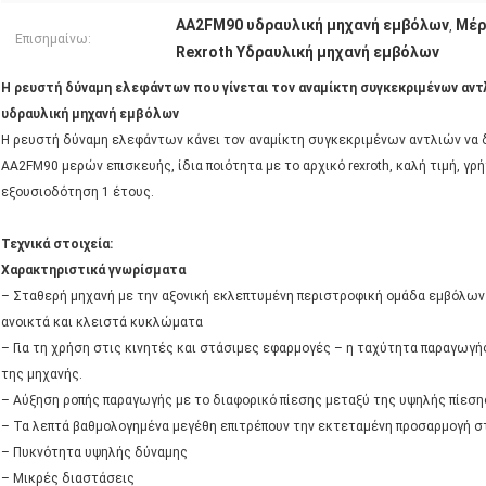
AA2FM90 υδραυλική μηχανή εμβόλων
Μέρ
,
Επισημαίνω:
Rexroth Υδραυλική μηχανή εμβόλων
Η ρευστή δύναμη ελεφάντων που γίνεται τον αναμίκτη συγκεκριμένων αντ
υδραυλική μηχανή εμβόλων
Η ρευστή δύναμη ελεφάντων κάνει τον αναμίκτη συγκεκριμένων αντλιών να 
AA2FM90 μερών επισκευής, ίδια ποιότητα με το αρχικό rexroth, καλή τιμή, 
εξουσιοδότηση 1 έτους.
Τεχνικά στοιχεία:
Χαρακτηριστικά γνωρίσματα
– Σταθερή μηχανή με την αξονική εκλεπτυμένη περιστροφική ομάδα εμβόλων σ
ανοικτά και κλειστά κυκλώματα
– Για τη χρήση στις κινητές και στάσιμες εφαρμογές – η ταχύτητα παραγωγής
της μηχανής.
– Αύξηση ροπής παραγωγής με το διαφορικό πίεσης μεταξύ της υψηλής πίεση
– Τα λεπτά βαθμολογημένα μεγέθη επιτρέπουν την εκτεταμένη προσαρμογή σ
– Πυκνότητα υψηλής δύναμης
– Μικρές διαστάσεις