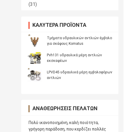
(31)
ΚΑΛΎΤΕΡΑ ΠΡΟΪΌΝΤΑ
Τμήματα υδραυλικών αντλιών έμβολο
για σκάφους Komatus
Pvh131 υδραυλικά μέρη αντλιών
εκσκαφέων
LPVD45 υδραυλικά μέρη εμβολοφόρων
αντλιών
ΑΝΑΘΕΩΡΉΣΕΙΣ ΠΕΛΑΤΏΝ
Πολύ ικανοποιημένη, καλή ποιότητα,
γρήγορη παράδοση, που κερδίζει πολλές