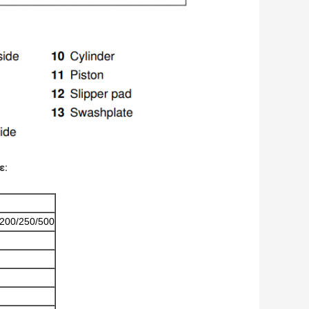
ε:
/200/250/500