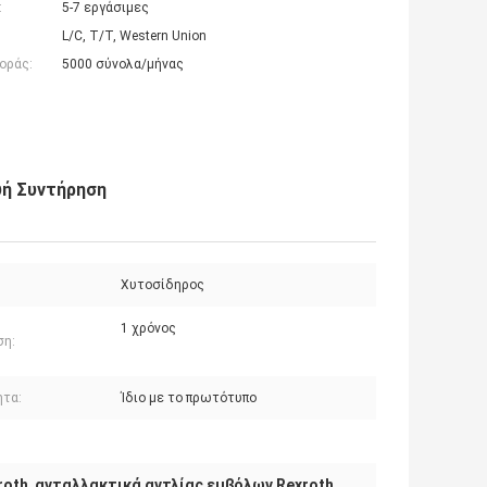
:
5-7 εργάσιμες
L/C, T/T, Western Union
οράς:
5000 σύνολα/μήνας
υή Συντήρηση
Χυτοσίδηρος
1 χρόνος
ση:
ητα:
Ίδιο με το πρωτότυπο
roth
ανταλλακτικά αντλίας εμβόλων Rexroth
,
,