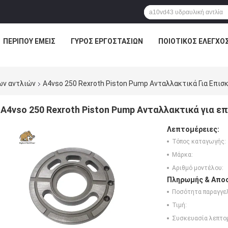
ΠΕΡΊΠΟΥ ΕΜΕΊΣ
ΓΎΡΟΣ ΕΡΓΟΣΤΑΣΊΩΝ
ΠΟΙΟΤΙΚΌΣ ΈΛΕΓΧΟ
ων αντλιών
A4vso 250 Rexroth Piston Pump Ανταλλακτικά Για Επισ
A4vso 250 Rexroth Piston Pump Ανταλλακτικά για ε
Λεπτομέρειες:
Τόπος καταγωγής:
Μάρκα:
Αριθμό μοντέλου:
Πληρωμής & Αποσ
Ποσότητα παραγγελ
Τιμή:
Συσκευασία λεπτο