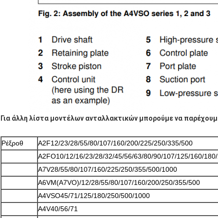
Για άλλη λίστα μοντέλων ανταλλακτικών μπορούμε να παρέχουμ
Ρέξροθ
A2F12/23/28/55/80/107/160/200/225/250/335/500
A2FO10/12/16/23/28/32/45/56/63/80/90/107/125/160/180
A7V28/55/80/107/160/225/250/355/500/1000
A6VM(A7VO)/12/28/55/80/107/160/200/250/355/500
A4VSO45/71/125/180/250/500/1000
A4V40/56/71