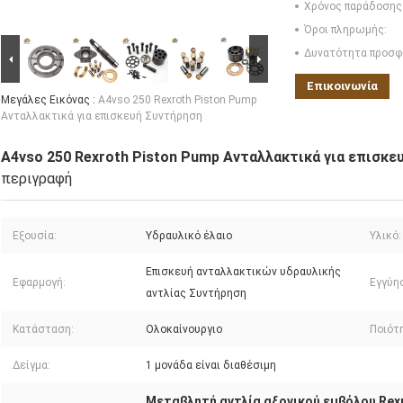
Χρόνος παράδοσης
Όροι πληρωμής:
Δυνατότητα προσφ
Επικοινωνία
Μεγάλες Εικόνας :
A4vso 250 Rexroth Piston Pump
Ανταλλακτικά για επισκευή Συντήρηση
A4vso 250 Rexroth Piston Pump Ανταλλακτικά για επισκε
περιγραφή
Εξουσία:
Υδραυλικό έλαιο
Υλικό:
Επισκευή ανταλλακτικών υδραυλικής
Εφαρμογή:
Εγγύη
αντλίας Συντήρηση
Κατάσταση:
Ολοκαίνουργιο
Ποιότ
Δείγμα:
1 μονάδα είναι διαθέσιμη
Μεταβλητή αντλία αξονικού εμβόλου Rex