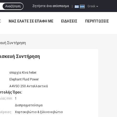
Ζητήστε ένα απόσπασμα
Αναζήτηση
|
Greek
Σ
ΜΑΣ ΕΛΆΤΕ ΣΕ ΕΠΑΦΉ ΜΕ
ΕΙΔΉΣΕΙΣ
ΠΕΡΙΠΤΏΣΕΙΣ
κευή Συντήρηση
πισκευή Συντήρηση
επαρχία Κίνα hebei
Elephant Fluid Power
A4VSO 250 Ανταλλακτικά
τολής Όροι:
ίας min:
1
Διαπραγματεύσιμα
μέρειες:
Χαρτοκιβώτιο & ξύλινο κιβώτιο