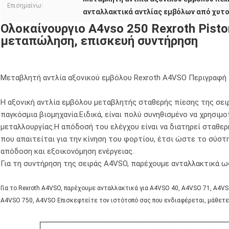
Επισημαίνω:
ανταλλακτικά αντλίας εμβόλων από χυτ
Ολοκαίνουργιο A4vso 250 Rexroth Pist
μεταπώληση, επισκευή συντήρηση
Μεταβλητή αντλία αξονικού εμβόλου Rexroth A4VSO Περιγραφή
Η αξονική αντλία εμβόλου μεταβλητής σταθερής πίεσης της σει
παγκόσμια βιομηχανία.Ειδικά, είναι πολύ συνηθισμένο να χρησιμ
μεταλλουργίας.Η απόδοσή του ελέγχου είναι να διατηρεί σταθερ
που απαιτείται για την κίνηση του φορτίου, έτσι ώστε το σύστ
απόδοση και εξοικονόμηση ενέργειας.
Για τη συντήρηση της σειράς A4VSO, παρέχουμε ανταλλακτικά ω
Για το Rexroth A4VSO, παρέχουμε ανταλλακτικά για A4VSO 40, A4VSO 71, A4V
A4VSO 750, A4VSO Επισκεφτείτε τον ιστότοπό σας που ενδιαφέρεται, μάθετε