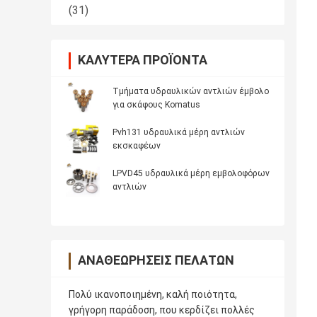
(31)
ΚΑΛΎΤΕΡΑ ΠΡΟΪΌΝΤΑ
Τμήματα υδραυλικών αντλιών έμβολο
για σκάφους Komatus
Pvh131 υδραυλικά μέρη αντλιών
εκσκαφέων
LPVD45 υδραυλικά μέρη εμβολοφόρων
αντλιών
ΑΝΑΘΕΩΡΉΣΕΙΣ ΠΕΛΑΤΏΝ
Πολύ ικανοποιημένη, καλή ποιότητα,
γρήγορη παράδοση, που κερδίζει πολλές