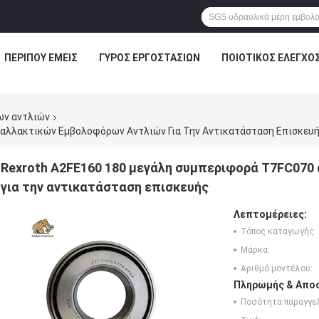
ΠΕΡΊΠΟΥ ΕΜΕΊΣ
ΓΎΡΟΣ ΕΡΓΟΣΤΑΣΊΩΝ
ΠΟΙΟΤΙΚΌΣ ΈΛΕΓΧΟ
ων αντλιών
αλλακτικών Εμβολοφόρων Αντλιών Για Την Αντικατάσταση Επισκευ
Rexroth A2FE160 180 μεγάλη συμπεριφορά T7FC07
για την αντικατάσταση επισκευής
Λεπτομέρειες:
Τόπος καταγωγής:
Μάρκα:
Αριθμό μοντέλου:
Πληρωμής & Αποσ
Ποσότητα παραγγελ