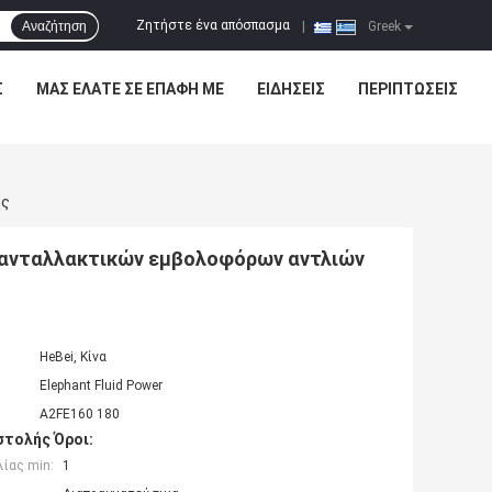
Ζητήστε ένα απόσπασμα
Αναζήτηση
|
Greek
Σ
ΜΑΣ ΕΛΆΤΕ ΣΕ ΕΠΑΦΉ ΜΕ
ΕΙΔΉΣΕΙΣ
ΠΕΡΙΠΤΏΣΕΙΣ
ής
0 ανταλλακτικών εμβολοφόρων αντλιών
HeBei, Κίνα
Elephant Fluid Power
A2FE160 180
τολής Όροι:
ίας min:
1