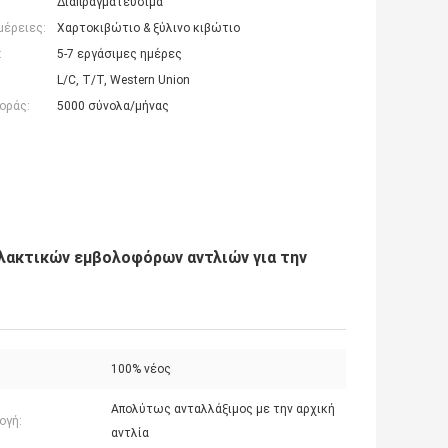
Διαπραγματεύσιμα
μέρειες:
Χαρτοκιβώτιο & ξύλινο κιβώτιο
:
5-7 εργάσιμες ημέρες
L/C, T/T, Western Union
οράς:
5000 σύνολα/μήνας
λακτικών εμβολοφόρων αντλιών για την
100% νέος
Απολύτως ανταλλάξιμος με την αρχική
ογή:
αντλία