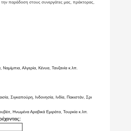
με την παράδοση στους συνεργάτες μας, πράκτορας,
Ναμίμπια, Αλγερία, Κένυα, Τανζανία κ.λπ.
ισία, Σιγκαπούρη, Ινδονησία, Ινδία, Πακιστάν, Σρι
ουβέιτ, Ηνωμένα Αραβικά Εμιράτα, Τουρκία κ.λπ.
ρέχοντας: