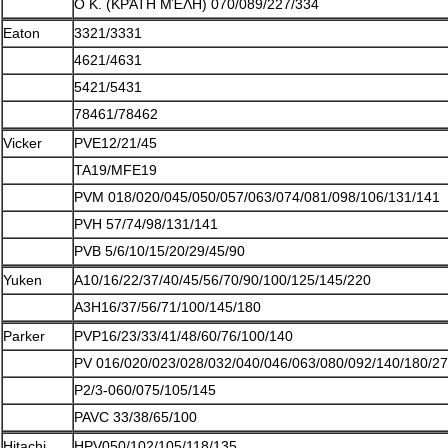
Ο Κ. (ΚΡΆΤΗ ΜΈΛΗ) 070/089/227/334
Eaton
3321/3331
4621/4631
5421/5431
78461/78462
Vicker
PVE12/21/45
TA19/MFE19
PVM 018/020/045/050/057/063/074/081/098/106/131/141
PVH 57/74/98/131/141
PVB 5/6/10/15/20/29/45/90
Yuken
A10/16/22/37/40/45/56/70/90/100/125/145/220
A3H16/37/56/71/100/145/180
Parker
PVP16/23/33/41/48/60/76/100/140
PV 016/020/023/028/032/040/046/063/080/092/140/180/2
P2/3-060/075/105/145
PAVC 33/38/65/100
Hitachi
HPV050/102/105/118/135