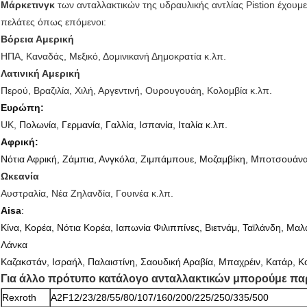
Μάρκετινγκ
των ανταλλακτικών της υδραυλικής αντλίας Pistion έχου
πελάτες όπως επόμενοι:
Βόρεια Αμερική
ΗΠΑ, Καναδάς, Μεξικό, Δομινικανή Δημοκρατία κ.λπ.
Λατινική Αμερική
Περού, Βραζιλία, Χιλή, Αργεντινή, Ουρουγουάη, Κολομβία κ.λπ.
Ευρώπη:
UK,
Πολωνία, Γερμανία, Γαλλία, Ισπανία, Ιταλία κ.λπ.
Αφρική:
Νότια Αφρική, Ζάμπια, Ανγκόλα, Ζιμπάμπουε, Μοζαμβίκη, Μποτσουάνα, 
Ωκεανία
Αυστραλία, Νέα Ζηλανδία, Γουινέα κ.λπ.
Aisa
:
Κίνα, Κορέα, Νότια Κορέα, Ιαπωνία Φιλιππίνες, Βιετνάμ, Ταϊλάνδη, Μαλα
Λάνκα
Καζακστάν, Ισραήλ, Παλαιστίνη, Σαουδική Αραβία, Μπαχρέιν, Κατάρ, Κ
Για άλλο πρότυπο κατάλογο ανταλλακτικών μπορούμε πα
Rexroth
A2F12/23/28/55/80/107/160/200/225/250/335/500