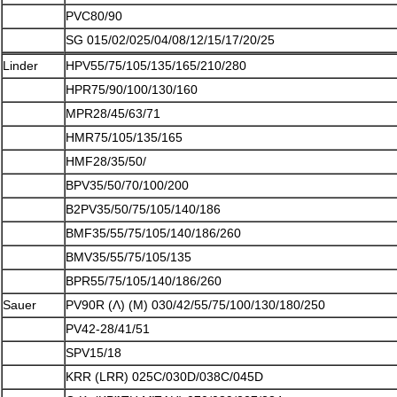
PVC80/90
SG 015/02/025/04/08/12/15/17/20/25
Linder
HPV55/75/105/135/165/210/280
HPR75/90/100/130/160
MPR28/45/63/71
HMR75/105/135/165
HMF28/35/50/
BPV35/50/70/100/200
B2PV35/50/75/105/140/186
BMF35/55/75/105/140/186/260
BMV35/55/75/105/135
BPR55/75/105/140/186/260
Sauer
PV90R (Λ) (Μ) 030/42/55/75/100/130/180/250
PV42-28/41/51
SPV15/18
KRR (LRR) 025C/030D/038C/045D