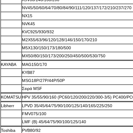
NV45/50/60/64/70/80/84/90/111/120/137/172/210/237/270
NX15
NVK45
KVC925/930/932
M2X55/63/96/120/128/146/150/170/210
M5X130/150/173/180/500
MX50/80/150/173/200/250/450/500/530/750
KAYABA
MAG150/170
KYB87
MSG18P/27P/44P/50P
Σειρά MSF
KOMATSU
HPV 35/55/90/160 (PC60/120/200/220/300-3/5) PC400/P
Libherr
LPVD 35/45/64/75/90/100/125/140/165/225/250
FMV075/100
LMF (Β) 45/64/75/90/100/125/140
Toshiba
PVB80/92