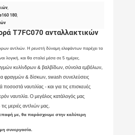
λιών
,
e160 180
,
ιών
φορά T7FC070 ανταλλακτικών
ων αντλιών. Η ρευστή δύναμη ελεφάντων παρέχει τα
ι λογική, και θα σταλεί μέσα σε 5 ημέρες.
ραγμών κυλίνδρων & βαλβίδων, σύνολα εμβόλων,
ρια φραγμών & δίσκων, swash συνελεύσεις
ποσοστά ναυτιλίας - και για τις επισκευές
ερόν ναυτιλία. Ο μεγάλος κατάλογός μας
τις μεριές αντλιών μας.
ε επαφή με, θα παράσχουμε στην καλύτερη
σμη συνεργασία.