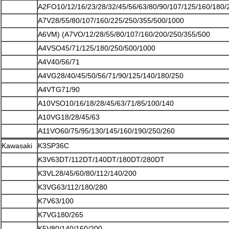
A2FO10/12/16/23/28/32/45/56/63/80/90/107/125/160/180/
A7V28/55/80/107/160/225/250/355/500/1000
A6VM) (A7VO/12/28/55/80/107/160/200/250/355/500
A4VSO45/71/125/180/250/500/1000
A4V40/56/71
A4VG28/40/45/50/56/71/90/125/140/180/250
A4VTG71/90
A10VSO10/16/18/28/45/63/71/85/100/140
A10VG18/28/45/63
A11VO60/75/95/130/145/160/190/250/260
Kawasaki
K3SP36C
K3V63DT/112DT/140DT/180DT/280DT
K3VL28/45/60/80/112/140/200
K3VG63/112/180/280
K7V63/100
K7VG180/265
K5V80/140/160/200