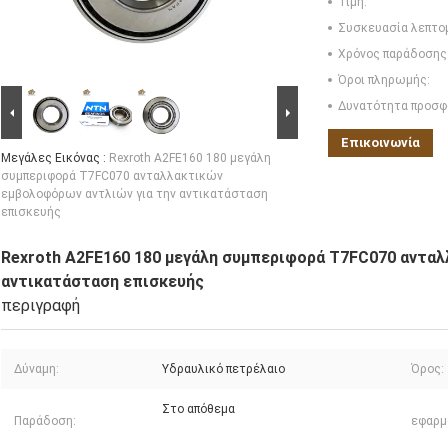
Τιμή:
Συσκευασία λεπτο
Χρόνος παράδοσης
Όροι πληρωμής:
Δυνατότητα προσφ
Επικοινωνία
Μεγάλες Εικόνας :
Rexroth A2FE160 180 μεγάλη
συμπεριφορά T7FC070 ανταλλακτικών
εμβολοφόρων αντλιών για την αντικατάσταση
επισκευής
Rexroth A2FE160 180 μεγάλη συμπεριφορά T7FC070 ανταλ
αντικατάσταση επισκευής
περιγραφή
Δύναμη:
Υδραυλικό πετρέλαιο
Όρος:
Στο απόθεμα
Παράδοση:
εφαρμ