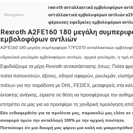
rexroth ανταλλακτικά εμβολοφόρων αντ
ανταλλακτικά εμβολοφόρων αντλιών a2f
Επισημαίνω:
φέρουσες εφεδρείες εμβολοφόρων αντλ
Rexroth A2FE160 180 μεγάλη συμπερι
εμβολοφόρων αντλιών
A2FE160 180 μεγάλη συμπεριφορά T7FC070 ανταλλακτικών εμβολοφόρ
υδραυλικά ρουλεμάν εμβολοφόρων αντλιών, αρχικά ρουλεμάν, η τιμή είνα
Εφοδιάζουμε τα μέρη Rexroth αντικατάστασης όπως: Πιάτα φ
πιάτα παπουτσιών, άξονες, οδηγοί σφαιρών, ρουλεμάν, ελατή
πιάτων για την παράδοση με DHL, FEDEX, μεταφορείς στα καλά 
έκτακτης ανάγκης, είμαστε σε θέση να προσφέρουμε την αυθημ
επιτρέπει σε μας για να προσφέρει τη χονδρική τιμολόγηση από 
Εάν ενδιαφερθείτε για τα προϊόντα μας, παρακαλώ μας ελάτε σ
αναφορά τιμών την
ανταλλαγή 100% με την αρχική ποιότητα
.
Πιστεύουμε ότι μια δοκιμή μας φέρνει μια καλή και μακροπρόθε