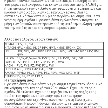
Η ρευστή δύναμη ελεφάντων κατασκευάζει τα πλήρη sereis
των μερών εμβολοφόρων αντλιών αντικατάστασης SAUER για
ή την επισκευή των αντλιών στην εφαρμογή μηχανημάτων και
κλάδου των οικοδομικών και τεχνικών έργων. Όλα τα
ανταλλακτικά των αντλιών pison παράγονται σύμφωνα με τα
γνήσια μέρη, σχέδια. Η ρευστή δύναμη ελεφάντων παίρνει τα
μέρη των θετικών απαντήσεων από τη μετά την πώληση αγορά
για την ποιότητα και την υπηρεσία μερών μας.
Άλλος κατάλογος μερών τύπων:
KOMATS
HPV, PC, KMF,
HITACHI
HPV, HMGC, HMGF, HPK, HMT, HMGE, ΠΡΏΗΝ, ZX
LINDE
HMF, MPF, MPR, HRR, HPR, HMR, BPV, BMFBMV, BRR, HPV, HMF,
HMV
EATON
33,39,46,54,64,76, PVXS, PVE, TA, PVM, PVH, PVB
PARKER
PVP, PV, F11, F12, V12, P2, P3, PAVC
NACHI
PVD, PVS, PZ, PVK, PCL, PVK
LIEBHER
A3H, LPVD, FMV, LMF, DPVP
KAYABA
PSVD2, PSV2, PSVS, PSV, PSVL, MSG, MAG, MSF
DENISON
PV, P6, P7, P11.P14,
Η επιχείρησή μας:
Η ρευστή δύναμη ελεφάντων έχει συμμετεχθεί στην υδραυλική
επιχείρηση από την αρχή του 20ου αιώνα. Έχει μια ιστορία
σχεδόν 20 ετών και έχει υποστηρίξει πάντα τις αρχές «της
ποιότητας πρώτα», «πίστωσης πρώτα» και «μηάς
καταγγελίας», και έχει γίνει νέος ηγέτης στη βιομηχανία
υδραυλικής. Η ρευστή δύναμη ελεφάντων επιμένει στα καλά
προϊόντα, καλή υπηρεσία, και έχει παράσχει στους πελάτες τα