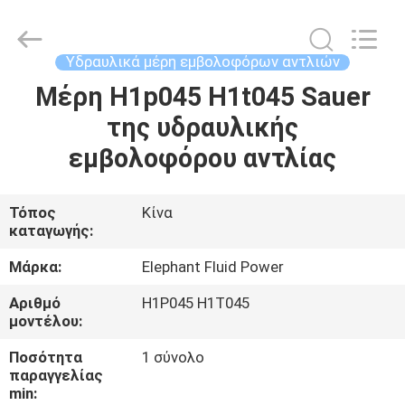
2026
Elephant
Fluid
Power
Co.,Ltd.
Υδραυλικά μέρη εμβολοφόρων αντλιών
All
Rights
Reserved.
Μέρη H1p045 H1t045 Sauer
ΣΠΊΤΙ
της υδραυλικής
ΠΡΟΪΌΝΤΑ
εμβολοφόρου αντλίας
ΠΕΡΊΠΟΥ
Τόπος
Κίνα
καταγωγής:
ΕΜΕΊΣ
Μάρκα:
Elephant Fluid Power
ΓΎΡΟΣ
Αριθμό
H1P045 H1T045
μοντέλου:
ΕΡΓΟΣΤΑΣΊΩΝ
Ποσότητα
1 σύνολο
παραγγελίας
ΠΟΙΟΤΙΚΌΣ
min: