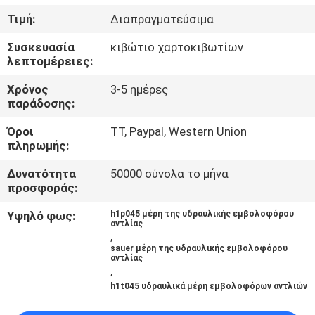
ΈΛΕΓΧΟΣ
Τιμή:
Διαπραγματεύσιμα
Συσκευασία
κιβώτιο χαρτοκιβωτίων
ΜΑΣ
λεπτομέρειες:
ΕΛΆΤΕ
Χρόνος
3-5 ημέρες
ΣΕ
παράδοσης:
ΕΠΑΦΉ
Όροι
TT, Paypal, Western Union
πληρωμής:
ΜΕ
Δυνατότητα
50000 σύνολα το μήνα
προσφοράς:
ΕΙΔΉΣΕΙΣ
Υψηλό φως:
h1p045 μέρη της υδραυλικής εμβολοφόρου
αντλίας
,
ΠΕΡΙΠΤΏΣΕΙΣ
sauer μέρη της υδραυλικής εμβολοφόρου
αντλίας
,
SITEMAP
h1t045 υδραυλικά μέρη εμβολοφόρων αντλιών