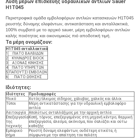
Λύση μερών επισκευής υδραυλικών αντλιών Sauer
H1T045
Περιστροφικά ομάδα εμβολοφόρων αντλιών κατασκευών H1T045
ρευστής δύναμης ελεφάντων, αντικατάσταση και ανταλλακτικά,
100% συμβατό με το αρχικό sauer, μέρη εμβολοφόρων αντλιών
καλής ποιότητας και οικονομικώς πιό αποδοτική τιμή.
Τα μέρη ονομάζουν:
H1T045 ανταλλακτικά
1
ΠΙΑΤΟ ΒΑΛΒΙΔΩΝ
2
ΚΥΛΙΝΔΡΟΣ BIOCK
3
ΑΞΟΝΑΣ ΚΙΝΗΣΗΣ
4
ΠΙΑΤΟ ΥΠΗΡΕΤΩΝ
5
ΠΑΠΟΥΤΣΙ ΕΜΒΟΛΩΝ
6
ΠΙΑΤΟ ΩΘΗΣΗΣ
Ιδιότητες:
Ιδιότητες
Προδιαγραφές
Υλικό
Χυτός/όλκιμος σίδηρος, χάλυβας, χαλκός και άλλοι
Τύποι
Μέρη αντικατάστασης για την υδραυλική εμβολοφόρο
αντλία
Λειτουργία
Απολύτως ανταλλάξιμος με την αρχική αντλία
Επεξεργασία
Κοπή, τόρνος, επεξεργαμένος στη μηχανή κέντρο, θερμική
της
επεξεργασία, άλεσμα, ακόνισμα, που σαλιάζει και ούτω
τεχνικής
καθεξής
Εμπορικό
Ρευστή δύναμη ελεφάντων, ουδέτερη ετικέτα, ή
σήμα
σύμφωνα με την απαίτηση του πελάτη