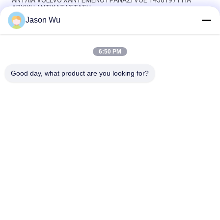
ΑΝΤΛΙΑ VOLLVO ΧΑΝΤΕΜΕΝΟ ΓΡΑΝΑΖΙ VOE 14561971 ΓΙΑ
ΑΡΧΙΚΗ ΑΝΤΙΚΑΤΑΣΤΑΣΗ
Jason Wu
ΑΝΤΛΙΑ VOLLVO ΧΑΝΤΕΜΕΝΟ ΓΡΑΝΑΖΙ VOE 14537295 ΓΙΑ
ΑΡΧΙΚΗ ΑΝΤΙΚΑΤΑΣΤΑΣΗ
6:50 PM
ΒΟΛΛΒΟ ΠΑΡΑΓΜΑΤΙΚΗ ΠΑΡΑΡΑΓΜΑΤΙΚΗ ΠΑΡΑΓΜΑΤΙΚΗ VOE
14782798 για την αρχική αντικατάσταση
Good day, what product are you looking for?
Λαϊκή κατηγορία
Όλα
Υδραυλικά Μέρη 
Υδραυλικά Vane 
Εμβολοφόρων 
Μέρη Αντλιών
Αντλιών
Ανταλλακτικά 
Υδραυλικές 
Μηχανημάτων 
Αντλίες Τρακτέρ
Κατασκευής
Υδραυλικές 
Υδραυλική Μηχανή 
Εμβολοφόρες 
Τροχιάς
Αντλίες
Υδραυλική 
Μονάδα Οδήγησης 
Κατευθυντική 
Orbitrol