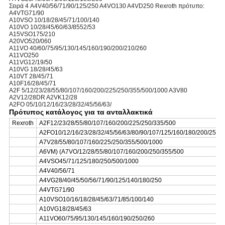
Σειρά 4 A4V40/56/71/90/125/250 A4VO130 A4VD250 Rexroth πρότυπο:
A4VTG71/90
A10VSO 10/18/28/45/71/100/140
A10VO 10/28/45/60/63/8552/53
A15VSO175/210
A20VO520/060
A11VO 40/60/75/95/130/145/160/190/200/210/260
A11VO250
A11VG12/19/50
A10VG 18/28/45/63
A10VT 28/45/71
A10F16/28/45/71
A2F 5/12/23/28/55/80/107/160/200/225/250/355/500/1000 A3V80
A2V12/28DR A2VK12/28
A2FO 05/10/12/16/23/28/32/45/56/63/
Πρότυπος κατάλογος για τα ανταλλακτικά
Rexroth
A2F12/23/28/55/80/107/160/200/225/250/335/500
A2FO10/12/16/23/28/32/45/56/63/80/90/107/125/160/180/200/250/
A7V28/55/80/107/160/225/250/355/500/1000
A6VM) (A7VO/12/28/55/80/107/160/200/250/355/500
A4VSO45/71/125/180/250/500/1000
A4V40/56/71
A4VG28/40/45/50/56/71/90/125/140/180/250
A4VTG71/90
A10VSO10/16/18/28/45/63/71/85/100/140
A10VG18/28/45/63
A11VO60/75/95/130/145/160/190/250/260