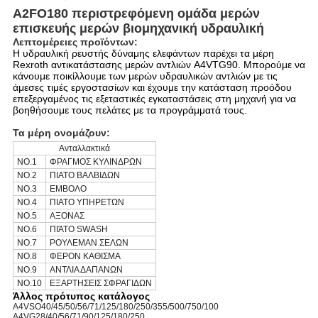
A2FO180 περιστρεφόμενη ομάδα μερών
επισκευής μερών βιομηχανική υδραυλική
Λεπτομέρειες προϊόντων:
Η υδραυλική ρευστής δύναμης ελεφάντων παρέχει τα μέρη
Rexroth αντικατάστασης μερών αντλιών A4VTG90. Μπορούμε να
κάνουμε ποικίλλουμε των μερών υδραυλικών αντλιών με τις
άμεσες τιμές εργοστασίων και έχουμε την κατάσταση προόδου
επεξεργαμένος τις εξεταστικές εγκαταστάσεις στη μηχανή για να
βοηθήσουμε τους πελάτες με τα προγράμματά τους.
Τα μέρη ονομάζουν:
Ανταλλακτικά
NO.1
ΦΡΑΓΜΟΣ ΚΥΛΙΝΔΡΩΝ
NO.2
ΠΙΑΤΟ ΒΑΛΒΙΔΩΝ
NO.3
ΕΜΒΟΛΟ
NO.4
ΠΙΑΤΟ ΥΠΗΡΕΤΩΝ
NO.5
ΑΞΟΝΑΣ
NO.6
ΠΙΆΤΟ SWASH
NO.7
ΡΟΥΛΕΜΑΝ ΣΕΛΩΝ
NO.8
ΦΕΡΟΝ ΚΑΘΙΣΜΑ
NO.9
ΑΝΤΛΙΑ ΔΑΠΑΝΩΝ
NO.10
ΕΞΑΡΤΗΣΕΙΣ ΣΦΡΑΓΙΔΩΝ
Άλλος πρότυπος κατάλογος
A4VSO40/45/50/56/71/125/180/250/355/500/750/100
A4VG28/40/56/71/90/125/180/250