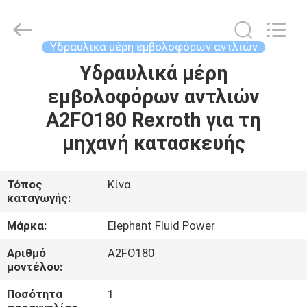
2026
Elephant
Fluid
Power
Co.,Ltd.
Υδραυλικά μέρη εμβολοφόρων αντλιών
All
Rights
Reserved.
Υδραυλικά μέρη
ΣΠΊΤΙ
εμβολοφόρων αντλιών
ΠΡΟΪΌΝΤΑ
A2FO180 Rexroth για τη
μηχανή κατασκευής
ΠΕΡΊΠΟΥ
ΕΜΕΊΣ
Τόπος
Κίνα
καταγωγής:
ΓΎΡΟΣ
Μάρκα:
Elephant Fluid Power
ΕΡΓΟΣΤΑΣΊΩΝ
Αριθμό
A2FO180
μοντέλου:
ΠΟΙΟΤΙΚΌΣ
Ποσότητα
1