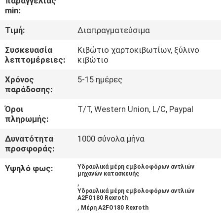
παραγγελίας
ΈΛΕΓΧΟΣ
min:
Τιμή:
Διαπραγματεύσιμα
ΜΑΣ
Συσκευασία
Κιβώτιο χαρτοκιβωτίων, ξύλινο
ΕΛΆΤΕ
λεπτομέρειες:
κιβώτιο
ΣΕ
Χρόνος
5-15 ημέρες
ΕΠΑΦΉ
παράδοσης:
ΜΕ
Όροι
T/T, Western Union, L/C, Paypal
πληρωμής:
ΕΙΔΉΣΕΙΣ
Δυνατότητα
1000 σύνολα μήνα
προσφοράς:
ΠΕΡΙΠΤΏΣΕΙΣ
Υψηλό φως:
Υδραυλικά μέρη εμβολοφόρων αντλιών
μηχανών κατασκευής
,
Υδραυλικά μέρη εμβολοφόρων αντλιών
SITEMAP
A2FO180 Rexroth
,
Μέρη A2FO180 Rexroth