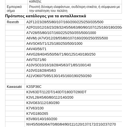
καθεξής
Εμπορικό
Ρευστή δύναμη ελεφάντων, ουδέτερη ετικέτα, ή σύμφωνα με
σήμα
την απαίτηση του πελάτη
Πρότυπος κατάλογος για τα ανταλλακτικά
Rexroth
A2F12/23/28/55/80/107/160/200/225/250/335/500
A2FO10/12/16/23/28/32/45/56/63/80/90/107/125/160/180/200/25
A7V28/55/80/107/160/225/250/355/500/1000
A6VM) (A7VO/12/28/55/80/107/160/200/250/355/500
A4VSO45/71/125/180/250/500/1000
A4V40/56/71
A4VG28/40/45/50/56/71/90/125/140/180/250
A4VTG71/90
A10VSO10/16/18/28/45/63/71/85/100/140
A10VG18/28/45/63
A11VO60/75/95/130/145/160/190/250/260
Kawasaki
K3SP36C
K3V63DT/112DT/140DT/180DT/280DT
K3VL28/45/60/80/112/140/200
K3VG63/112/180/280
K7V63/100
K7VG180/265
K5V80/140/160/200
NV45/50/60/64/70/80/84/90/111/120/137/172/210/237/270