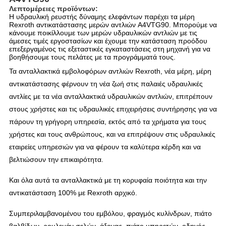
Λεπτομέρειες προϊόντων:
Η υδραυλική ρευστής δύναμης ελεφάντων παρέχει τα μέρη
Rexroth αντικατάστασης μερών αντλιών A4VTG90. Μπορούμε να
κάνουμε ποικίλλουμε των μερών υδραυλικών αντλιών με τις
άμεσες τιμές εργοστασίων και έχουμε την κατάσταση προόδου
επεξεργαμένος τις εξεταστικές εγκαταστάσεις στη μηχανή για να
βοηθήσουμε τους πελάτες με τα προγράμματά τους.
Τα ανταλλακτικά εμβολοφόρων αντλιών Rexroth, νέα μέρη, μέρη
αντικατάστασης φέρνουν τη νέα ζωή στις παλαιές υδραυλικές
αντλίες με τα νέα ανταλλακτικά υδραυλικών αντλιών, επιτρέπουν
στους χρήστες και τις υδραυλικές επιχειρήσεις συντήρησης για να
πάρουν τη γρήγορη υπηρεσία, εκτός από τα χρήματα για τους
χρήστες και τους ανθρώπους, και να επιτρέψουν στις υδραυλικές
εταιρείες υπηρεσιών για να φέρουν τα καλύτερα κέρδη και να
βελτιώσουν την επικαιρότητα.
Και όλα αυτά τα ανταλλακτικά με τη κορυφαία ποιότητα και την
αντικατάσταση 100% με Rexroth αρχικό.
Συμπεριλαμβανομένου του εμβόλου, φραγμός κυλίνδρων, πιάτο