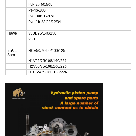
Pvk-2b-50/505
Pz-4b-100
Pvd-00b-14/16P
Pvd-1b-23/28/32/34
Hawe
V30D95/140/250
V60
Ιταλία
HCV50/70/90/100/125
Sam
H1V55/75/108/160/226
H2V55/75/108/160/226
H1C55/75/108/160/226