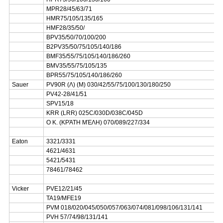
MPR28/45/63/71
HMR75/105/135/165
HMF28/35/50/
BPV35/50/70/100/200
B2PV35/50/75/105/140/186
BMF35/55/75/105/140/186/260
BMV35/55/75/105/135
BPR55/75/105/140/186/260
Sauer
PV90R (Λ) (Μ) 030/42/55/75/100/130/180/250
PV42-28/41/51
SPV15/18
KRR (LRR) 025C/030D/038C/045D
Ο Κ. (ΚΡΆΤΗ ΜΈΛΗ) 070/089/227/334
Eaton
3321/3331
4621/4631
5421/5431
78461/78462
Vicker
PVE12/21/45
TA19/MFE19
PVM 018/020/045/050/057/063/074/081/098/106/131/141
PVH 57/74/98/131/141