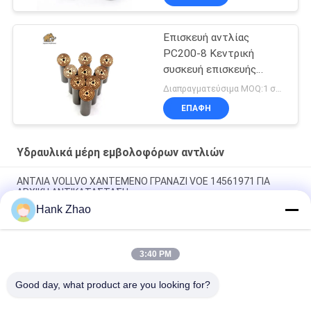
Επισκευή αντλίας
PC200-8 Κεντρική
συσκευή επισκευής
αντλίας
Διαπραγματεύσιμα MOQ:1 σύνολο
ΕΠΑΦΉ
Υδραυλικά μέρη εμβολοφόρων αντλιών
ΑΝΤΛΙΑ VOLLVO ΧΑΝΤΕΜΕΝΟ ΓΡΑΝΑΖΙ VOE 14561971 ΓΙΑ
ΑΡΧΙΚΗ ΑΝΤΙΚΑΤΑΣΤΑΣΗ
Hank Zhao
ΑΝΤΛΙΑ VOLLVO ΧΑΝΤΕΜΕΝΟ ΓΡΑΝΑΖΙ VOE 14537295 ΓΙΑ
ΑΡΧΙΚΗ ΑΝΤΙΚΑΤΑΣΤΑΣΗ
3:40 PM
ΒΟΛΛΒΟ ΠΑΡΑΓΜΑΤΙΚΗ ΠΑΡΑΡΑΓΜΑΤΙΚΗ ΠΑΡΑΓΜΑΤΙΚΗ VOE
14782798 για την αρχική αντικατάσταση
Good day, what product are you looking for?
Λαϊκή κατηγορία
Όλα