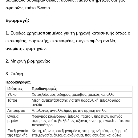
βαλβίδων, ρουλεμάν σελών, άξονας, πιάτο υπηρετών, οδηγός
σφαιρών, πιάτο Swash….
Εφαρμογή:
1.
Ευρέως χρησιμοποιημένος για τη μηχανή κατασκευής όπως ο
εκσκαφέας, φορτωτής, εκσακαφέας
,
συγκεκριμένη αντλία,
αναμίκτης φορτηγών.
2.
Μηχανή βιομηχανίας
3. Σκάφη
Προδιαγραφές
Ιδιότητες
Προδιαγραφές
Υλικό
Χυτός/όλκιμος σίδηρος, χάλυβας, χαλκός και άλλοι
Τύποι
Μέρη αντικατάστασης για την υδραυλική εμβολοφόρο
αντλία
Λειτουργία
Απολύτως ανταλλάξιμος με την αρχική αντλία
Όνομα
Φραγμός κυλίνδρων, έμβολο, πιάτο υπηρετών, οδηγός
μερών
σφαιρών, πιάτο βαλβίδων, άξονας κίνησης, swash πιάτο και
περισσότεροι
Επεξεργασία
Κοπή, τόρνος, επεξεργαμένος στη μηχανή κέντρο, θερμική
της τεχνικής
επεξεργασία, άλεσμα, ακόνισμα, που σαλιάζει και ούτω