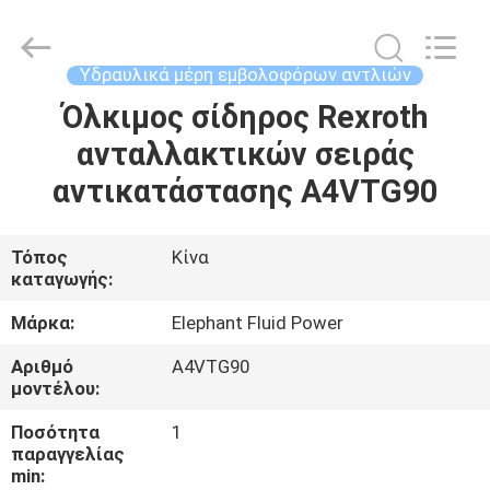
2026
Elephant
Fluid
Power
Co.,Ltd.
Υδραυλικά μέρη εμβολοφόρων αντλιών
All
Rights
Reserved.
Όλκιμος σίδηρος Rexroth
ΣΠΊΤΙ
ανταλλακτικών σειράς
ΠΡΟΪΌΝΤΑ
αντικατάστασης A4VTG90
ΠΕΡΊΠΟΥ
Τόπος
Κίνα
καταγωγής:
ΕΜΕΊΣ
Μάρκα:
Elephant Fluid Power
ΓΎΡΟΣ
Αριθμό
A4VTG90
μοντέλου:
ΕΡΓΟΣΤΑΣΊΩΝ
Ποσότητα
1
παραγγελίας
ΠΟΙΟΤΙΚΌΣ
min: