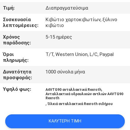
ΈΛΕΓΧΟΣ
Τιμή:
Διαπραγματεύσιμα
Συσκευασία
Κιβώτιο χαρτοκιβωτίων, ξύλινο
ΜΑΣ
λεπτομέρειες:
κιβώτιο
ΕΛΆΤΕ
Χρόνος
5-15 ημέρες
ΣΕ
παράδοσης:
ΕΠΑΦΉ
Όροι
T/T, Western Union, L/C, Paypal
πληρωμής:
ΜΕ
Δυνατότητα
1000 σύνολα μήνα
προσφοράς:
ΕΙΔΉΣΕΙΣ
Υψηλό φως:
,
A4VTG90 ανταλλακτικά Rexroth
Ανταλλακτικά υδραυλικών αντλιών A4VTG90
ΠΕΡΙΠΤΏΣΕΙΣ
Rexroth
,
Όλκιά ανταλλακτικά Rexroth σιδήρου
SITEMAP
ΚΑΛΎΤΕΡΗ ΤΙΜΉ