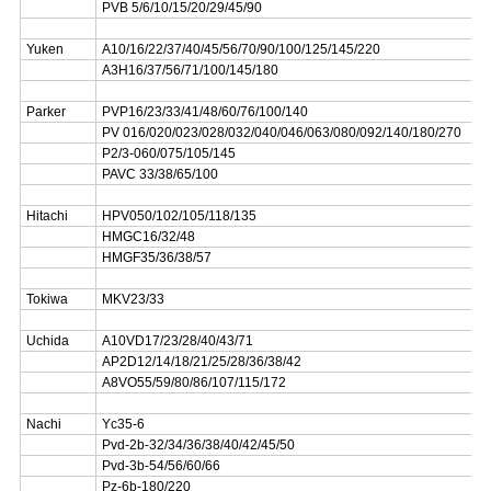
PVB 5/6/10/15/20/29/45/90
Yuken
A10/16/22/37/40/45/56/70/90/100/125/145/220
A3H16/37/56/71/100/145/180
Parker
PVP16/23/33/41/48/60/76/100/140
PV 016/020/023/028/032/040/046/063/080/092/140/180/270
P2/3-060/075/105/145
PAVC 33/38/65/100
Hitachi
HPV050/102/105/118/135
HMGC16/32/48
HMGF35/36/38/57
Tokiwa
MKV23/33
Uchida
A10VD17/23/28/40/43/71
AP2D12/14/18/21/25/28/36/38/42
A8VO55/59/80/86/107/115/172
Nachi
Yc35-6
Pvd-2b-32/34/36/38/40/42/45/50
Pvd-3b-54/56/60/66
Pz-6b-180/220