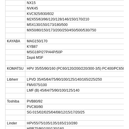
NX15
NVK45
KVC925/930/932
M2X55/63/96/120/128/146/150/170/210
M5X130/150/173/180/500
MX50/80/150/173/200/250/450/500/530/750
KAYABA
MAG150/170
KYB87
MSG18P/27P/44P/50P
Σειρά MSF
KOMATSU
HPV 35/55/90/160 (PC60/120/200/220/300-3/5) PC400/PC650
Libherr
LPVD 35/45/64/75/90/100/125/140/165/225/250
FMV075/100
LMF (Β) 45/64/75/90/100/125/140
Toshiba
PVB80/92
PVC80/90
SG 015/02/025/04/08/12/15/17/20/25
Linder
HPV55/75/105/135/165/210/280
HPR75/90/100/130/160