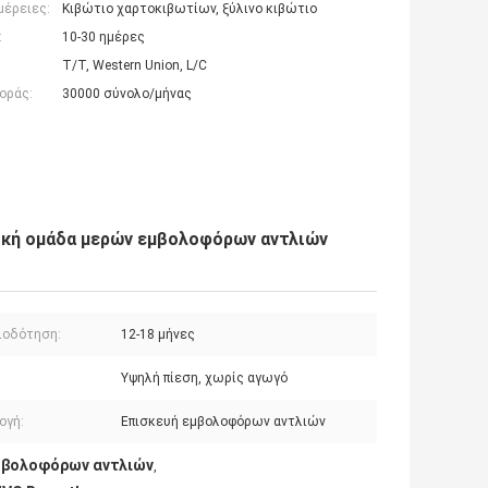
μέρειες:
Κιβώτιο χαρτοκιβωτίων, ξύλινο κιβώτιο
:
10-30 ημέρες
T/T, Western Union, L/C
οράς:
30000 σύνολο/μήνας
φική ομάδα μερών εμβολοφόρων αντλιών
ιοδότηση:
12-18 μήνες
Υψηλή πίεση, χωρίς αγωγό
ογή:
Επισκευή εμβολοφόρων αντλιών
μβολοφόρων αντλιών
,