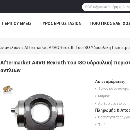
ΠΕΡΊΠΟΥ ΕΜΕΊΣ
ΓΎΡΟΣ ΕΡΓΟΣΤΑΣΊΩΝ
ΠΟΙΟΤΙΚΌΣ ΈΛΕΓΧΟ
ων αντλιών
Aftermarket A4VG Rexroth Του ISO Υδραυλική Περιστ
Aftermarket A4VG Rexroth του ISO υδραυλική περ
αντλιών
Λεπτομέρειες:
Τόπος καταγωγής:
Μάρκα:
Αριθμό μοντέλου:
Πληρωμής & Αποσ
Ποσότητα παραγγελ
Τιμή: