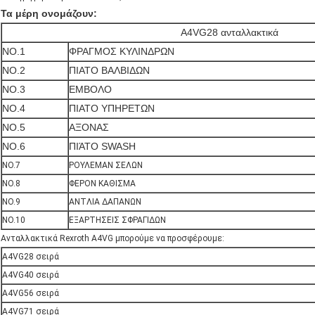
Τα μέρη ονομάζουν:
A4VG28 ανταλλακτικά
NO.1
ΦΡΑΓΜΟΣ ΚΥΛΙΝΔΡΩΝ
NO.2
ΠΙΑΤΟ ΒΑΛΒΙΔΩΝ
NO.3
ΕΜΒΟΛΟ
NO.4
ΠΙΑΤΟ ΥΠΗΡΕΤΩΝ
NO.5
ΑΞΟΝΑΣ
NO.6
ΠΙΆΤΟ SWASH
NO.7
ΡΟΥΛΕΜΑΝ ΣΕΛΩΝ
NO.8
ΦΕΡΟΝ ΚΑΘΙΣΜΑ
NO.9
ΑΝΤΛΙΑ ΔΑΠΑΝΩΝ
NO.10
ΕΞΑΡΤΗΣΕΙΣ ΣΦΡΑΓΙΔΩΝ
Ανταλλακτικά Rexroth A4VG μπορούμε να προσφέρουμε:
A4VG28 σειρά
A4VG40 σειρά
A4VG56 σειρά
A4VG71 σειρά