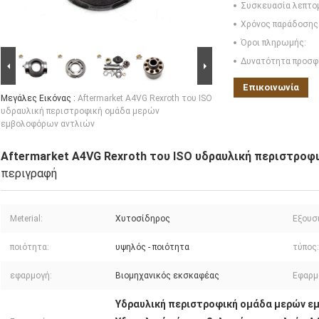
Συσκευασία λεπτο
Χρόνος παράδοσης
Όροι πληρωμής:
Δυνατότητα προσφ
Επικοινωνία
Μεγάλες Εικόνας :
Aftermarket A4VG Rexroth του ISO
υδραυλική περιστροφική ομάδα μερών
εμβολοφόρων αντλιών
Aftermarket A4VG Rexroth του ISO υδραυλική περιστρο
περιγραφή
Meterial:
Χυτοσίδηρος
Εξουσ
ποιότητα:
υψηλός - ποιότητα
τύπος:
εφαρμογή:
Βιομηχανικός εκσκαφέας
Εφαρμ
Υδραυλική περιστροφική ομάδα μερών ε