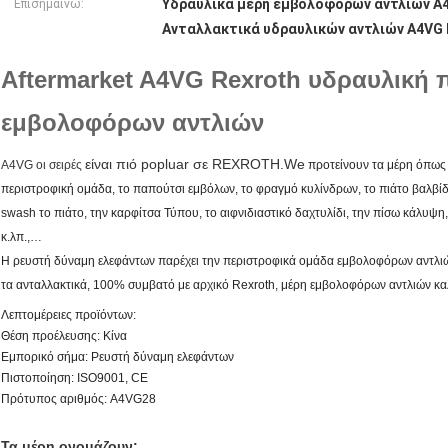
Υδραυλικά μέρη εμβολοφόρων αντλιών A4
Επισημαίνω:
Ανταλλακτικά υδραυλικών αντλιών A4VG 
Aftermarket A4VG Rexroth υδραυλική
εμβολοφόρων αντλιών
είναι πιό popluar σε REXROTH.We
A4VG οι σειρές
προτείνουν τα μέρη όπως 
περιστροφική ομάδα, το παπούτσι εμβόλων, το φραγμό κυλίνδρων, το πιάτο βαλβίδ
swash το πιάτο, την καρφίτσα Τύπου, το αιφνιδιαστικό δαχτυλίδι, την πίσω κάλυψη
κ.λπ.,…
Η ρευστή δύναμη ελεφάντων παρέχει την περιστροφικά ομάδα εμβολοφόρων αντλι
τα ανταλλακτικά, 100% συμβατό με αρχικό Rexroth, μέρη εμβολοφόρων αντλιών καλ
Λεπτομέρειες προϊόντων:
Θέση προέλευσης: Κίνα
Εμπορικό σήμα: Ρευστή δύναμη ελεφάντων
Πιστοποίηση: ISO9001, CE
Πρότυπος αριθμός: A4VG28
Τα μέρη ονομάζουν: