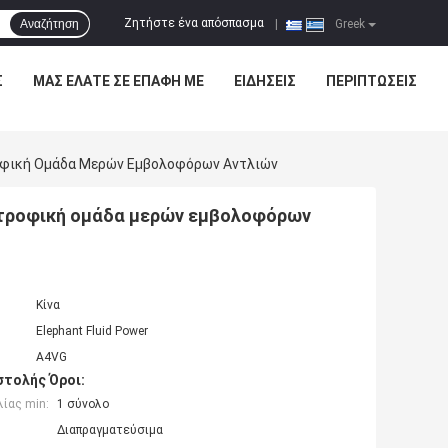
Ζητήστε ένα απόσπασμα
Αναζήτηση
|
Greek
Σ
ΜΑΣ ΕΛΆΤΕ ΣΕ ΕΠΑΦΉ ΜΕ
ΕΙΔΉΣΕΙΣ
ΠΕΡΙΠΤΏΣΕΙΣ
ροφική Ομάδα Μερών Εμβολοφόρων Αντλιών
ιστροφική ομάδα μερών εμβολοφόρων
Κίνα
Elephant Fluid Power
A4VG
τολής Όροι:
ίας min:
1 σύνολο
Διαπραγματεύσιμα