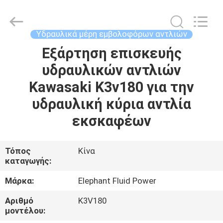
2026
Elephant
Fluid
Power
Co.,Ltd.
Υδραυλικά μέρη εμβολοφόρων αντλιών
All
Rights
Reserved.
Εξάρτηση επισκευής
ΣΠΊΤΙ
υδραυλικών αντλιών
ΠΡΟΪΌΝΤΑ
Kawasaki K3v180 για την
υδραυλική κύρια αντλία
ΠΕΡΊΠΟΥ
εκσκαφέων
ΕΜΕΊΣ
Τόπος
Κίνα
καταγωγής:
ΓΎΡΟΣ
ΕΡΓΟΣΤΑΣΊΩΝ
Μάρκα:
Elephant Fluid Power
Αριθμό
K3V180
ΠΟΙΟΤΙΚΌΣ
μοντέλου: