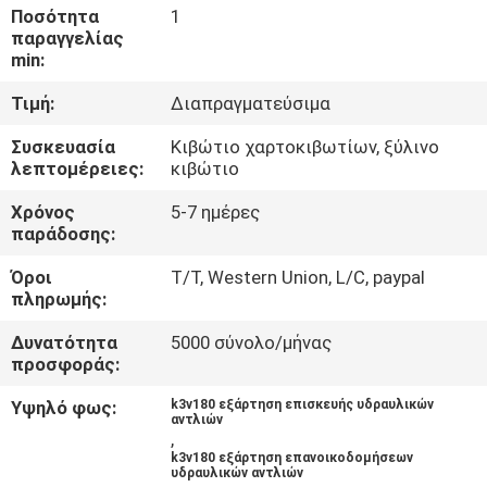
ΈΛΕΓΧΟΣ
Ποσότητα
1
παραγγελίας
min:
ΜΑΣ
Τιμή:
Διαπραγματεύσιμα
ΕΛΆΤΕ
Συσκευασία
Κιβώτιο χαρτοκιβωτίων, ξύλινο
ΣΕ
λεπτομέρειες:
κιβώτιο
ΕΠΑΦΉ
Χρόνος
5-7 ημέρες
ΜΕ
παράδοσης:
Όροι
T/T, Western Union, L/C, paypal
ΕΙΔΉΣΕΙΣ
πληρωμής:
Δυνατότητα
5000 σύνολο/μήνας
προσφοράς:
ΠΕΡΙΠΤΏΣΕΙΣ
Υψηλό φως:
k3v180 εξάρτηση επισκευής υδραυλικών
αντλιών
SITEMAP
,
k3v180 εξάρτηση επανοικοδομήσεων
υδραυλικών αντλιών