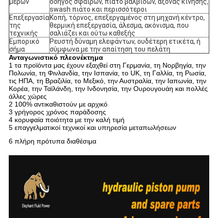
μερών
οδηγός σφαιρών, πιάτο βαλβίδων, άξονας κίνησης,
swash πιάτο και περισσότεροι
Επεξεργασία
Κοπή, τόρνος, επεξεργαμένος στη μηχανή κέντρο,
της
θερμική επεξεργασία, άλεσμα, ακόνισμα, που
τεχνικής
σαλιάζει και ούτω καθεξής
Εμπορικό
Ρευστή δύναμη ελεφάντων, ουδέτερη ετικέτα, ή
σήμα
σύμφωνα με την απαίτηση του πελάτη
Ανταγωνιστικό πλεονέκτημα
1 τα προϊόντα μας έχουν εξαχθεί στη Γερμανία, τη Νορβηγία, την
Πολωνία, τη Φινλανδία, την Ισπανία, το UK, τη Γαλλία, τη Ρωσία,
τις ΗΠΑ, τη Βραζιλία, το Μεξικό, την Αυστραλία, την Ιαπωνία, την
Κορέα, την Ταϊλάνδη, την Ινδονησία, την Ουρουγουάη και πολλές
άλλες χώρες
2 100% αντικαθιστούν με αρχικό
3 γρήγορος χρόνος παράδοσης
4 κορυφαία ποιότητα με την καλή τιμή
5 επαγγελματικοί τεχνικοί και υπηρεσία μεταπωλήσεων
6 πλήρη πρότυπα διαθέσιμα