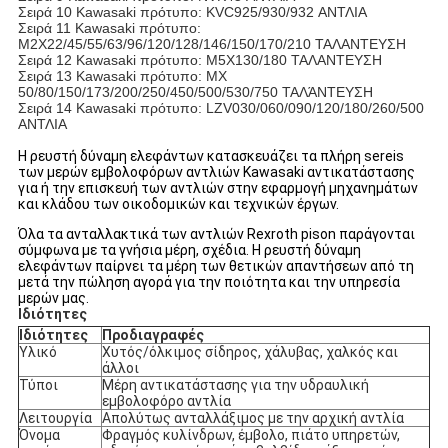
Σειρά 10 Kawasaki πρότυπο: KVC925/930/932 ΑΝΤΛΙΑ
Σειρά 11 Kawasaki πρότυπο:
M2X22/45/55/63/96/120/128/146/150/170/210 ΤΑΛΑΝΤΕΥΣΗ
Σειρά 12 Kawasaki πρότυπο: M5X130/180 ΤΑΛΑΝΤΕΥΣΗ
Σειρά 13 Kawasaki πρότυπο: MX
50/80/150/173/200/250/450/500/530/750 ΤΑΛΆΝΤΕΥΣΗ
Σειρά 14 Kawasaki πρότυπο: LZV030/060/090/120/180/260/500
ΑΝΤΛΙΑ
Η ρευστή δύναμη ελεφάντων κατασκευάζει τα πλήρη sereis
των μερών εμβολοφόρων αντλιών Kawasaki αντικατάστασης
για ή την επισκευή των αντλιών στην εφαρμογή μηχανημάτων
και κλάδου των οικοδομικών και τεχνικών έργων.
Όλα τα ανταλλακτικά των αντλιών Rexroth pison παράγονται
σύμφωνα με τα γνήσια μέρη, σχέδια. Η ρευστή δύναμη
ελεφάντων παίρνει τα μέρη των θετικών απαντήσεων από τη
μετά την πώληση αγορά για την ποιότητα και την υπηρεσία
μερών μας.
Ιδιότητες
Ιδιότητες
Προδιαγραφές
Υλικό
Χυτός/όλκιμος σίδηρος, χάλυβας, χαλκός και
άλλοι
Τύποι
Μέρη αντικατάστασης για την υδραυλική
εμβολοφόρο αντλία
Λειτουργία
Απολύτως ανταλλάξιμος με την αρχική αντλία
Όνομα
Φραγμός κυλίνδρων, έμβολο, πιάτο υπηρετών,