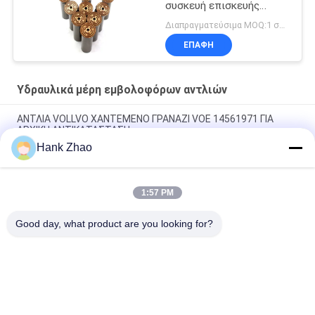
συσκευή επισκευής
αντλίας
Διαπραγματεύσιμα MOQ:1 σύνολο
ΕΠΑΦΉ
Υδραυλικά μέρη εμβολοφόρων αντλιών
ΑΝΤΛΙΑ VOLLVO ΧΑΝΤΕΜΕΝΟ ΓΡΑΝΑΖΙ VOE 14561971 ΓΙΑ
ΑΡΧΙΚΗ ΑΝΤΙΚΑΤΑΣΤΑΣΗ
Hank Zhao
ΑΝΤΛΙΑ VOLLVO ΧΑΝΤΕΜΕΝΟ ΓΡΑΝΑΖΙ VOE 14537295 ΓΙΑ
ΑΡΧΙΚΗ ΑΝΤΙΚΑΤΑΣΤΑΣΗ
1:57 PM
ΒΟΛΛΒΟ ΠΑΡΑΓΜΑΤΙΚΗ ΠΑΡΑΡΑΓΜΑΤΙΚΗ ΠΑΡΑΓΜΑΤΙΚΗ VOE
14782798 για την αρχική αντικατάσταση
Good day, what product are you looking for?
Λαϊκή κατηγορία
Όλα
Υδραυλικά Μέρη 
Υδραυλικά Vane 
Εμβολοφόρων 
Μέρη Αντλιών