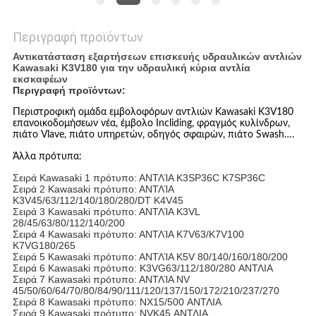
Περιγραφή προϊόντων
Αντικατάσταση εξαρτήσεων επισκευής υδραυλικών αντλιών
Kawasaki K3V180 για την υδραυλική κύρια αντλία
εκσκαφέων
Περιγραφή προϊόντων:
Περιστροφική ομάδα εμβολοφόρων αντλιών Kawasaki K3V180
επανοικοδομήσεων νέα, έμβολο Incliding, φραγμός κυλίνδρων,
πιάτο Vlave, πιάτο υπηρετών, οδηγός σφαιρών, πιάτο Swash….
Άλλα πρότυπα:
Σειρά Kawasaki 1 πρότυπο: ΑΝΤΛΊΑ K3SP36C K7SP36C
Σειρά 2 Kawasaki πρότυπο: ΑΝΤΛΊΑ
K3V45/63/112/140/180/280/DT K4V45
Σειρά 3 Kawasaki πρότυπο: ΑΝΤΛΊΑ K3VL
28/45/63/80/112/140/200
Σειρά 4 Kawasaki πρότυπο: ΑΝΤΛΊΑ K7V63/K7V100
K7VG180/265
Σειρά 5 Kawasaki πρότυπο: ΑΝΤΛΊΑ K5V 80/140/160/180/200
Σειρά 6 Kawasaki πρότυπο: K3VG63/112/180/280 ΑΝΤΛΙΑ
Σειρά 7 Kawasaki πρότυπο: ΑΝΤΛΊΑ NV
45/50/60/64/70/80/84/90/111/120/137/150/172/210/237/270
Σειρά 8 Kawasaki πρότυπο: NX15/500 ΑΝΤΛΙΑ
Σειρά 9 Kawasaki πρότυπο: NVK45 ΑΝΤΛΙΑ