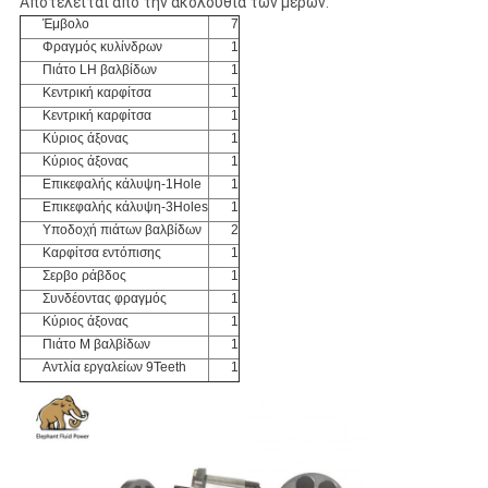
Αποτελείται από την ακολουθία των μερών:
Έμβολο
7
Φραγμός κυλίνδρων
1
Πιάτο LH βαλβίδων
1
Κεντρική καρφίτσα
1
Κεντρική καρφίτσα
1
Κύριος άξονας
1
Κύριος άξονας
1
Επικεφαλής κάλυψη-1Hole
1
Επικεφαλής κάλυψη-3Holes
1
Υποδοχή πιάτων βαλβίδων
2
Καρφίτσα εντόπισης
1
Σερβο ράβδος
1
Συνδέοντας φραγμός
1
Κύριος άξονας
1
Πιάτο Μ βαλβίδων
1
Αντλία εργαλείων 9Teeth
1