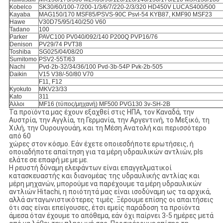
Kobelco
SK30/60/100-7/200-1/3/6/7/220-2/3/320 HD450V LUCAS400/500
Kayaba
MAG150/170 MSF85/PSVS-90C Psvl-54 KYB87, KMF90 MSF23
Hawe
V30D75/95/140/250 V60
Tadano
100
Parker
PAVC100 PV040/092/140 P200Q PVP16/76
Denison
PV29/74 PVT38
Toshiba
SG025/04/08/20
Sumitomo
PSV2-55T/63
Nachi
Pvd-2b-32/34/36/100 Pvd-3b-54P Pvk-2b-505
Daikin
V15 V38/-50/80 V70
F11, F12
Kyokuto
MKV23/33
Kato
311
Άλλοι
MF16 (τύπος/μηχανή) MF500 PVG130 3v-SH-2B
Τα προϊόντα μας έχουν εξαχθεί στις ΗΠΑ, τον Καναδά, την
Αυστρία, την Αγγλία, τη Γερμανία, την Αργεντινή, το Μεξικό, τη
Χιλή, την Ουρουγουάη, και τη Μέση Ανατολή και περισσότερο
από 60
χώρες στον κόσμο. Εάν έχετε οποιεσδήποτε ερωτήσεις, ή
οποιαδήποτε απαίτηση για τα μέρη υδραυλικών αντλιών, pls
ελάτε σε επαφή με με με.
Η ρευστή δύναμη ελεφάντων είναι επαγγελματικοί
κατασκευαστής και διανομέας της υδραυλικής αντλίας και
μέρη μηχανών, μπορούμε να παρέχουμε τα μέρη υδραυλικών
αντλιών Hitachi, η ποιότητά μας είναι ισοδύναμη ως τα αρχικά,
αλλά ανταγωνιστικότερες τιμές. Ξέρουμε επίσης οι απαιτήσεις
ότι σας είναι επείγουσες, έτσι εμείς παράδοση τα προϊόντα
άμεσα όταν έχουμε το απόθεμα, εάν όχι παίρνει 3-5 ημέρες μετά