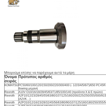
Μπορούμε επίσης να παρέχουμε αυτά τα μέρη:
Όνομα
Πρότυπος αριθμός
σειράς
KOMATSU
PC50/60/100/120/150/200/220/300/400 (- 1/2/3/4/5/6/7)/650 PC45R
8swing μηχανή
Rexroth
A10V O10/16/18/28/45/63/71/85/100/140 (προϊόντα Χ & Ε πρώτο)
Rexroth
A2F10/12/23/28/45/55/63/80/107/125/160/200/225/250/355/500/91
(A2VK…)
Rexroth
A2FO10/12/16/23/28/32/45/56/63/80/90/107/125/160/180/250/355/