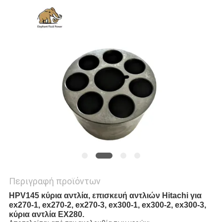
PRIVACY
POLICY
Περιγραφή προϊόντων
HPV145 κύρια αντλία, επισκευή αντλιών Hitachi για
ex270-1, ex270-2, ex270-3, ex300-1, ex300-2, ex300-3,
κύρια αντλία EX280.