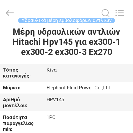
2026
Elephant
Fluid
Power
Co.,Ltd.
Υδραυλικά μέρη εμβολοφόρων αντλιών
All
Rights
Reserved.
Μέρη υδραυλικών αντλιών
ΣΠΊΤΙ
Hitachi Hpv145 για ex300-1
ΠΡΟΪΌΝΤΑ
ex300-2 ex300-3 Ex270
ΠΕΡΊΠΟΥ
Τόπος
Κίνα
καταγωγής:
ΕΜΕΊΣ
Μάρκα:
Elephant Fluid Power Co.,Ltd
ΓΎΡΟΣ
Αριθμό
HPV145
μοντέλου:
ΕΡΓΟΣΤΑΣΊΩΝ
Ποσότητα
1PC
παραγγελίας
ΠΟΙΟΤΙΚΌΣ
min: