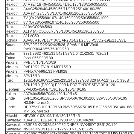
Rexroth
A2FE28/32/45/56/63/80/90/107/125/160/180/250/355
Rexroth
A4V (ΕΤΣΙ) 40/45/50/56/71/90/125/180/250/355/500
Rexroth
A4VG25/28/40/45/50/56/71/90/125/140/180/250
Rexroth
A6V (Μ) 28/55/80/107/140/160/200/250/355/500
Rexroth
7V (Ο) 28/55/80/107/140/160/200/250/355/500/1000
Rexroth
8V (Ο) 28/55/80/107/140/160/200/250/355/500
Rexroth
A10VGO28/45/63
Rexroth
A11V (Λ) O50/60/75/95/130/145/160/190/250/260
Rexroth
A11VG50
Uchida
A8V86 A10VD17/43/71 AP2D14/21/25/36 PSVD2-19E/21E/27E
Sauer
SPV20/21/22/23/24/25/26, SPV6/119 MPV046
PV90R30/42/55/75/100/250
Eaton
3331 3932 4621/31 5421/23/31 6421/23/31 7620/21
Eaton
Pvxs-066/090/180
Vickers
PVB5/6/10/15/20/29
Vickers
PVE19/21 TA1919 MFE15/19
Vickers
PVH57/74/98/131 PVM028
Vickers
SPV15/18
Γάτα
12G/14G/16G/215/225/235/245/992/963 320 (AP-12) 320C 330B
SPK10/10 (E200B) E200B ΝΈΟΣ ΤΎΠΟΣ SPV10/10 120
Liebherr
LPVD35/45/64/75/90/100/125/140/165
Yuken
A37/40/45/56/70/90/120/140/145
Linde
BPR105/140/186/260 BPV35/50/70/100/200 B2PV35/50/75/105
H3.0/H4.5 ταξίδι
Linde
HPR75/90/100/130/160 BMV50/55/75/105 BMF35/75/105/140/186/
MPF55, MPR63
Hitachi
HPV091/102/105/116/130/135/145
Kawasaki
K3V45/63/112/140/180/280 K5V80/140/200
Kawasaki
K3SP36 KVC925/930/932 DNB08 NVK45DT SBS120/140
Kawasaki
NV64/84/90/111/137/172/270 NX15 BE725
Kawasaki
MX150/173/500 M2X63/96/120/128/146/150/170/210 M5X130/180