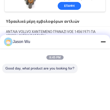
ΕΠΑΦΉ
Υδραυλικά μέρη εμβολοφόρων αντλιών
ΑΝΤΛΙΑ VOLLVO ΧΑΝΤΕΜΕΝΟ ΓΡΑΝΑΖΙ VOE 14561971 ΓΙΑ
ΑΡΧΙΚΗ ΑΝΤΙΚΑΤΑΣΤΑΣΗ
Jason Wu
ΑΝΤΛΙΑ VOLLVO ΧΑΝΤΕΜΕΝΟ ΓΡΑΝΑΖΙ VOE 14537295 ΓΙΑ
ΑΡΧΙΚΗ ΑΝΤΙΚΑΤΑΣΤΑΣΗ
8:45 PM
ΒΟΛΛΒΟ ΠΑΡΑΓΜΑΤΙΚΗ ΠΑΡΑΡΑΓΜΑΤΙΚΗ ΠΑΡΑΓΜΑΤΙΚΗ VOE
14782798 για την αρχική αντικατάσταση
Good day, what product are you looking for?
Λαϊκή κατηγορία
Όλα
Υδραυλικά Μέρη 
Υδραυλικά Vane 
Εμβολοφόρων 
Μέρη Αντλιών
Αντλιών
Ανταλλακτικά 
Υδραυλικές 