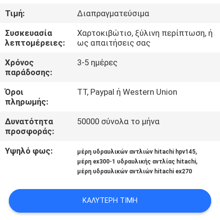
ΈΛΕΓΧΟΣ
Τιμή:
Διαπραγματεύσιμα
Συσκευασία
Χαρτοκιβώτιο, ξύλινη περίπτωση, ή
ΜΑΣ
λεπτομέρειες:
ως απαιτήσεις σας
ΕΛΆΤΕ
Χρόνος
3-5 ημέρες
ΣΕ
παράδοσης:
ΕΠΑΦΉ
Όροι
TT, Paypal ή Western Union
πληρωμής:
ΜΕ
Δυνατότητα
50000 σύνολα το μήνα
προσφοράς:
ΕΙΔΉΣΕΙΣ
Υψηλό φως:
,
μέρη υδραυλικών αντλιών hitachi hpv145
,
μέρη ex300-1 υδραυλικής αντλίας hitachi
ΠΕΡΙΠΤΏΣΕΙΣ
μέρη υδραυλικών αντλιών hitachi ex270
SITEMAP
ΚΑΛΎΤΕΡΗ ΤΙΜΉ