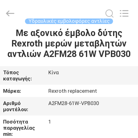
2026
Elephant
Fluid
Power
Co.,Ltd.
Υδραυλικές εμβολοφόρες αντλίες
All
Rights
Reserved.
Με αξονικό έμβολο δύτης
ΣΠΊΤΙ
Rexroth μερών μεταβλητών
ΠΡΟΪΌΝΤΑ
αντλιών A2FM28 61W VPB030
ΠΕΡΊΠΟΥ
Τόπος
Κίνα
καταγωγής:
ΕΜΕΊΣ
Μάρκα:
Rexroth replacement
ΓΎΡΟΣ
Αριθμό
A2FM28-61W-VPB030
μοντέλου:
ΕΡΓΟΣΤΑΣΊΩΝ
Ποσότητα
1
παραγγελίας
ΠΟΙΟΤΙΚΌΣ
min: