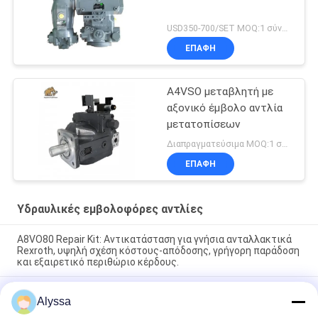
USD350-700/SET MOQ:1 σύνολο
ΕΠΑΦΉ
A4VSO μεταβλητή με
αξονικό έμβολο αντλία
μετατοπίσεων
Διαπραγματεύσιμα MOQ:1 σύνολο
ΕΠΑΦΉ
Υδραυλικές εμβολοφόρες αντλίες
A8VO80 Repair Kit: Αντικατάσταση για γνήσια ανταλλακτικά
Rexroth, υψηλή σχέση κόστους-απόδοσης, γρήγορη παράδοση
και εξαιρετικό περιθώριο κέρδους.
Κιτ επισκευής A8VO107: Αντικατάσταση aftermarket για
Alyssa
Rexroth OEM. οικονομικά αποδοτική, γρήγορη παράδοση και
εξαιρετικά περιθώρια κέρδους.