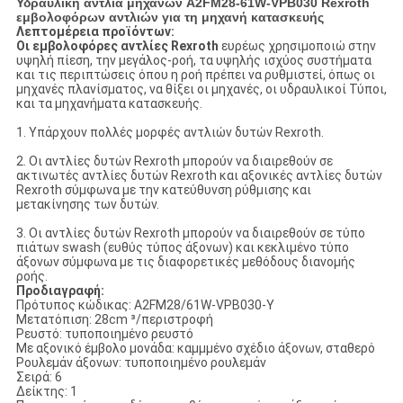
Υδραυλική αντλία μηχανών A2FM28-61W-VPB030 Rexroth
εμβολοφόρων αντλιών για τη μηχανή κατασκευής
Λεπτομέρεια προϊόντων:
Οι εμβολοφόρες αντλίες Rexroth
ευρέως χρησιμοποιώ στην
υψηλή πίεση, την μεγάλος-ροή, τα υψηλής ισχύος συστήματα
και τις περιπτώσεις όπου η ροή πρέπει να ρυθμιστεί, όπως οι
μηχανές πλανίσματος, να θίξει οι μηχανές, οι υδραυλικοί Τύποι,
και τα μηχανήματα κατασκευής.
1. Υπάρχουν πολλές μορφές αντλιών δυτών Rexroth.
2. Οι αντλίες δυτών Rexroth μπορούν να διαιρεθούν σε
ακτινωτές αντλίες δυτών Rexroth και αξονικές αντλίες δυτών
Rexroth σύμφωνα με την κατεύθυνση ρύθμισης και
μετακίνησης των δυτών.
3. Οι αντλίες δυτών Rexroth μπορούν να διαιρεθούν σε τύπο
πιάτων swash (ευθύς τύπος άξονων) και κεκλιμένο τύπο
άξονων σύμφωνα με τις διαφορετικές μεθόδους διανομής
ροής.
Προδιαγραφή:
Πρότυπος κώδικας: A2FM28/61W-VPB030-Υ
Μετατόπιση: 28cm ³/περιστροφή
Ρευστό: τυποποιημένο ρευστό
Με αξονικό έμβολο μονάδα: καμμμένο σχέδιο άξονων, σταθερό
Ρουλεμάν άξονων: τυποποιημένο ρουλεμάν
Σειρά: 6
Δείκτης: 1