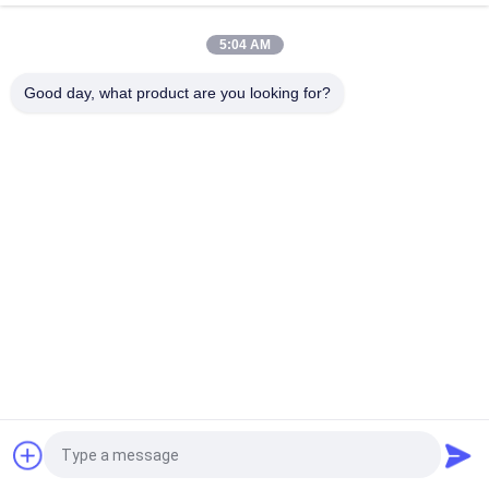
Κιτ επισκευής A8VO55: Υψηλής ποιότητας εναλλακτική λύση
5:04 AM
αντί της Rexroth OEM – Οικονομική, Γρήγορη παράδοση,
Εξαιρετικά Περιθώρια Κέρδους
Good day, what product are you looking for?
Λαϊκή κατηγορία
Όλα
Υδραυλικά Μέρη 
Υδραυλικά Vane 
Εμβολοφόρων 
Μέρη Αντλιών
Αντλιών
Ανταλλακτικά 
Υδραυλικές 
Μηχανημάτων 
Αντλίες Τρακτέρ
Κατασκευής
Υδραυλικές 
Υδραυλική Μηχανή 
Εμβολοφόρες 
Τροχιάς
Αντλίες
Υδραυλική 
Μονάδα Οδήγησης 
Κατευθυντική 
Orbitrol
Βαλβίδα
Αίτηση κράτησης