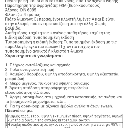
Περιστροφή: και οι δύο κατευθύνσεις, από τον άξονα κίνησης
Παρατήρηση της σφραγίδας: FKM (fluor-καουτσούκ)
Άξονας: DIN 6885
Φλάντζα: 4 τρύπες
Πιάτο λιμένων: Οι περασμένοι κλωστή λιμένες Α και Β είναι
στην πλευρά, που αντιμετωπίζει η μια την άλλη. Χωρίς
βαλβίδα.
Αισθητήρας ταχύτητας: κανένας αισθητήρας ταχύτητας
Ειδική έκδοση: τυποποιημένη έκδοση
Τυποποιημένη ή ειδική έκδοση: Τυποποιημένη έκδοση με τις
παραλλαγές εγκαταστάσεων. Π.χ. αντίστοιχος στον
τυποποιημένο ανοικτό ή κλειστό τ-λιμένα
Χαρακτηριστικά γνωρίσματα:
1.
Πλήρως ανταλλάξιμος και αρχικός
2. Πολύ ανταγωνιστική τιμή
3. Χαμηλού θορύβου, υψηλή αποδοτικότητα, υψηλή αξιοπιστία,
μακρά ζωή
4. Μικρό μέγεθος, πυκνότητα υψηλής δύναμης
5. Άριστη απόδοση απορρόφησης πετρελαίου.
εξουσιοδότηση 6,1 έτους
7. Χρησιμοποιημένος στα μηχανήματα κατασκευής, τα σκάφη και
τα βιομηχανικά μηχανήματα, κ.λπ.
8. Για τη open-loop με αξονικό έμβολο αντλία πιάτων swash.
Πλεονέκτημα:
1
Υψηλές παράμετροι: υψηλή εκτιμημένη πίεση, υψηλή ταχύτητα, υψηλή
κινητήρια δύναμη της αντλίας πετρελαίου Rexroth
2
Η υψηλή αποδοτικότητα, ογκομετρική αποδοτικότητα είναι για 95%, η