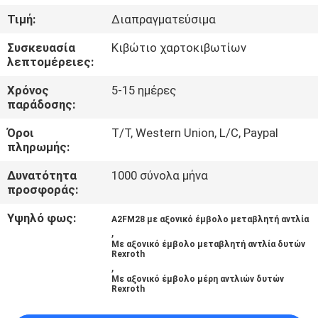
ΈΛΕΓΧΟΣ
Τιμή:
Διαπραγματεύσιμα
Συσκευασία
Κιβώτιο χαρτοκιβωτίων
ΜΑΣ
λεπτομέρειες:
ΕΛΆΤΕ
Χρόνος
5-15 ημέρες
ΣΕ
παράδοσης:
ΕΠΑΦΉ
Όροι
T/T, Western Union, L/C, Paypal
πληρωμής:
ΜΕ
Δυνατότητα
1000 σύνολα μήνα
προσφοράς:
ΕΙΔΉΣΕΙΣ
Υψηλό φως:
A2FM28 με αξονικό έμβολο μεταβλητή αντλία
,
ΠΕΡΙΠΤΏΣΕΙΣ
Με αξονικό έμβολο μεταβλητή αντλία δυτών
Rexroth
,
Με αξονικό έμβολο μέρη αντλιών δυτών
SITEMAP
Rexroth