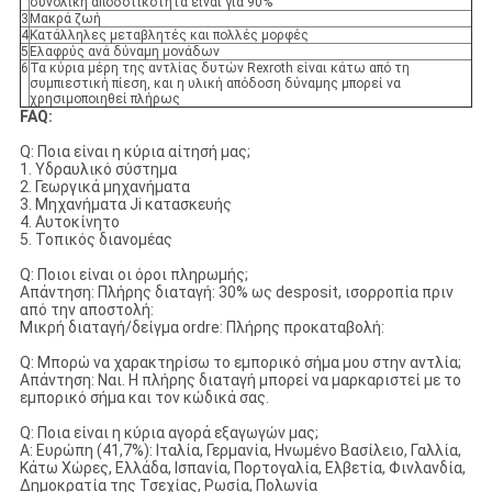
συνολική αποδοτικότητα είναι για 90%
3
Μακρά ζωή
4
Κατάλληλες μεταβλητές και πολλές μορφές
5
Ελαφρύς ανά δύναμη μονάδων
6
Τα κύρια μέρη της αντλίας δυτών Rexroth είναι κάτω από τη
συμπιεστική πίεση, και η υλική απόδοση δύναμης μπορεί να
χρησιμοποιηθεί πλήρως
FAQ:
Q: Ποια είναι η κύρια αίτησή μας;
1. Υδραυλικό σύστημα
2. Γεωργικά μηχανήματα
3. Μηχανήματα Ji κατασκευής
4. Αυτοκίνητο
5. Τοπικός διανομέας
Q: Ποιοι είναι οι όροι πληρωμής;
Απάντηση: Πλήρης διαταγή: 30% ως desposit, ισορροπία πριν
από την αποστολή:
Μικρή διαταγή/δείγμα ordre: Πλήρης προκαταβολή:
Q: Μπορώ να χαρακτηρίσω το εμπορικό σήμα μου στην αντλία;
Απάντηση: Ναι. Η πλήρης διαταγή μπορεί να μαρκαριστεί με το
εμπορικό σήμα και τον κώδικά σας.
Q: Ποια είναι η κύρια αγορά εξαγωγών μας;
Α: Ευρώπη (41,7%): Ιταλία, Γερμανία, Ηνωμένο Βασίλειο, Γαλλία,
Κάτω Χώρες, Ελλάδα, Ισπανία, Πορτογαλία, Ελβετία, Φινλανδία,
Δημοκρατία της Τσεχίας, Ρωσία, Πολωνία