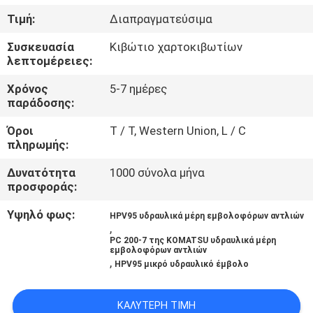
ΈΛΕΓΧΟΣ
Τιμή:
Διαπραγματεύσιμα
Συσκευασία
Κιβώτιο χαρτοκιβωτίων
ΜΑΣ
λεπτομέρειες:
ΕΛΆΤΕ
Χρόνος
5-7 ημέρες
ΣΕ
παράδοσης:
ΕΠΑΦΉ
Όροι
T / T, Western Union, L / C
πληρωμής:
ΜΕ
Δυνατότητα
1000 σύνολα μήνα
προσφοράς:
ΕΙΔΉΣΕΙΣ
Υψηλό φως:
HPV95 υδραυλικά μέρη εμβολοφόρων αντλιών
,
ΠΕΡΙΠΤΏΣΕΙΣ
PC 200-7 της KOMATSU υδραυλικά μέρη
εμβολοφόρων αντλιών
,
HPV95 μικρό υδραυλικό έμβολο
SITEMAP
ΚΑΛΎΤΕΡΗ ΤΙΜΉ