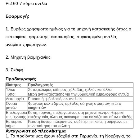
Pc160-7 κύρια αντλία
Εφαρμογή:
1.
Ευρέως χρησιμοποιημένος για τη μηχανή κατασκευής όπως ο
εκσκαφέας, φορτωτής, εκσακαφέας
,
συγκεκριμένη αντλία,
αναμίκτης φορτηγών.
2.
Μηχανή βιομηχανίας
3. Σκάφη
Προδιαγραφές
Ιδιότητες
Προδιαγραφές
Υλικό
Χυτός/όλκιμος σίδηρος, χάλυβας, χαλκός και άλλοι
Τύποι
Μέρη αντικατάστασης για την υδραυλική εμβολοφόρο αντλία
Λειτουργία
Επισκευή εμβολοφόρων αντλιών
Όνομα
Φραγμός κυλίνδρων, έμβολο, οδηγός σφαιρών, πιάτο
μερών
υπηρετών
Επεξεργασία
Κοπή, τόρνος, επεξεργαμένος στη μηχανή κέντρο, θερμική
της τεχνικής
επεξεργασία, άλεσμα, ακόνισμα, που σαλιάζει και ούτω καθεξής
Εμπορικό
Ρευστή δύναμη ελεφάντων, ουδέτερη ετικέτα, ή σύμφωνα με
σήμα
την απαίτηση του πελάτη
Ανταγωνιστικό πλεονέκτημα
1.
Τα προϊόντα μας έχουν εξαχθεί στη Γερμανία, τη Νορβηγία, το