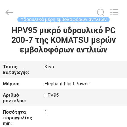
2026
Elephant
Fluid
Power
Co.,Ltd.
Υδραυλικά μέρη εμβολοφόρων αντλιών
All
Rights
Reserved.
HPV95 μικρό υδραυλικό PC
ΣΠΊΤΙ
200-7 της KOMATSU μερών
ΠΡΟΪΌΝΤΑ
εμβολοφόρων αντλιών
ΠΕΡΊΠΟΥ
Τόπος
Κίνα
καταγωγής:
ΕΜΕΊΣ
Μάρκα:
Elephant Fluid Power
ΓΎΡΟΣ
Αριθμό
HPV95
μοντέλου:
ΕΡΓΟΣΤΑΣΊΩΝ
Ποσότητα
1
παραγγελίας
ΠΟΙΟΤΙΚΌΣ
min: