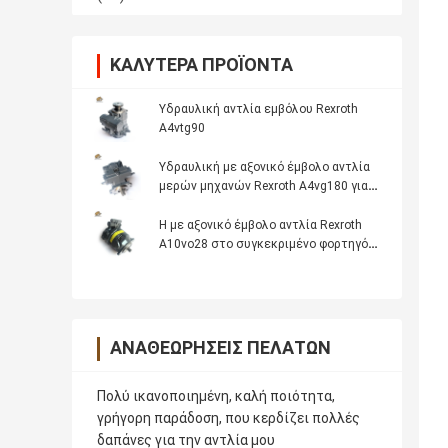
ΚΑΛΎΤΕΡΑ ΠΡΟΪΌΝΤΑ
Υδραυλική αντλία εμβόλου Rexroth
A4vtg90
Υδραυλική με αξονικό έμβολο αντλία
μερών μηχανών Rexroth A4vg180 για
τη μίξη του τυμπάνου
Η με αξονικό έμβολο αντλία Rexroth
A10vo28 στο συγκεκριμένο φορτηγό
διατηρεί την επισκευή
ΑΝΑΘΕΩΡΉΣΕΙΣ ΠΕΛΑΤΏΝ
Πολύ ικανοποιημένη, καλή ποιότητα,
γρήγορη παράδοση, που κερδίζει πολλές
δαπάνες για την αντλία μου