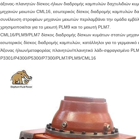
άξονας-πλανητών δίσκος-ήλιων διαδρομής καμπυλών δαχτυλιδιών κ
μηχανών μειωτών CML16, εσωτερικός δίσκος διαδρομής καμπυλών δ
συνέλευση στροφέων μηχανών μειωτών περιλαμβάνει την ομάδα εμβόλω
χρησιμοποιείται για το μειωτή PLM9 και το μειωτή PLM7.
CML16/PLM9/PLM7 δίσκος διαδρομής δίσκων κυμάτων στατών μηχαν
εσωτερικός δίσκος διαδρομής καμπυλών, κατάλληλοι για το γερμανικ
Άξονας ήλιων/μεταφορέας πλανητών/πλανητικό λάδι-σφραγισμένο PLM
P3301/P4300/P5300/P7300/PLM7/PLM9/CML16