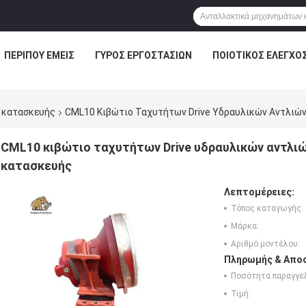
ΠΕΡΊΠΟΥ ΕΜΕΊΣ
ΓΎΡΟΣ ΕΡΓΟΣΤΑΣΊΩΝ
ΠΟΙΟΤΙΚΌΣ ΈΛΕΓΧΟ
 κατασκευής
CML10 Κιβώτιο Ταχυτήτων Drive Υδραυλικών Αντλι
CML10 κιβώτιο ταχυτήτων Drive υδραυλικών αντλ
κατασκευής
Λεπτομέρειες:
Τόπος καταγωγής:
Μάρκα:
Αριθμό μοντέλου:
Πληρωμής & Αποσ
Ποσότητα παραγγελ
Τιμή: