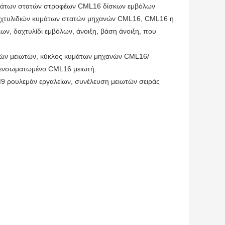
υμάτων στατών στροφέων CML16 δίσκων εμβόλων
αχτυλιδιών κυμάτων στατών μηχανών CML16, CML16 η
ν, δαχτυλίδι εμβόλων, άνοιξη, βάση άνοιξη, που
ών μειωτών, κύκλος κυμάτων μηχανών CML16/
ό ενσωματωμένο CML16 μειωτή.
9 ρουλεμάν εργαλείων, συνέλευση μειωτών σειράς