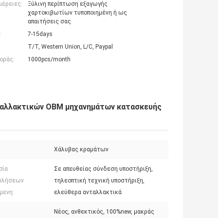
μέρειες:
Ξύλινη περίπτωση εξαγωγής
χαρτοκιβωτίων τυποποιημένη ή ως
απαιτήσεις σας
:
7-15days
T/T, Western Union, L/C, Paypal
οράς:
1000pcs/month
ταλλακτικών OBM μηχανημάτων κατασκευής
Χάλυβας κραμάτων
σία
Σε απευθείας σύνδεση υποστήριξη,
ωλήσεων
τηλεοπτική τεχνική υποστήριξη,
μενη:
ελεύθερα ανταλλακτικά
Νέος, ανθεκτικός, 100%new, μακράς