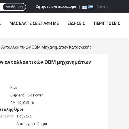
Ζητήστε ένα απόσπασμα
Αναζήτηση
|
Greek
Σ
ΜΑΣ ΕΛΆΤΕ ΣΕ ΕΠΑΦΉ ΜΕ
ΕΙΔΉΣΕΙΣ
ΠΕΡΙΠΤΏΣΕΙΣ
ών Ανταλλακτικών OBM Μηχανημάτων Κατασκευής
ιών ανταλλακτικών OBM μηχανημάτων
Κίνα
Elephant Fluid Power
CML10, CML16
τολής Όροι:
ίας min:
1 σύνολο
Διαπραγματεύσιμα