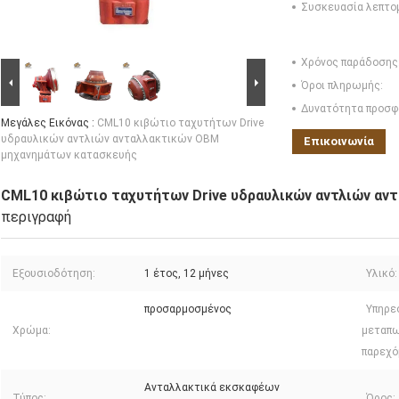
Συσκευασία λεπτο
Χρόνος παράδοσης
Όροι πληρωμής:
Δυνατότητα προσφ
Μεγάλες Εικόνας :
CML10 κιβώτιο ταχυτήτων Drive
υδραυλικών αντλιών ανταλλακτικών OBM
Επικοινωνία
μηχανημάτων κατασκευής
CML10 κιβώτιο ταχυτήτων Drive υδραυλικών αντλιών αν
περιγραφή
Εξουσιοδότηση:
1 έτος, 12 μήνες
Υλικό:
προσαρμοσμένος
Υπηρε
Χρώμα:
μεταπ
παρεχό
Ανταλλακτικά εκσκαφέων
Τύπος:
Όρος: